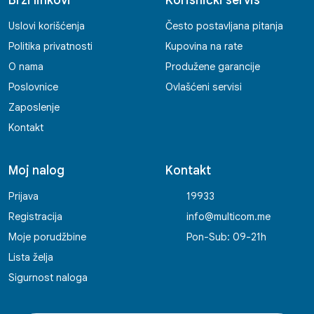
Brzi linkovi
Korisnički servis
Uslovi korišćenja
Često postavljana pitanja
Politika privatnosti
Kupovina na rate
O nama
Produžene garancije
Poslovnice
Ovlašćeni servisi
Zaposlenje
Kontakt
Moj nalog
Kontakt
Prijava
19933
Registracija
info@multicom.me
Moje porudžbine
Pon-Sub: 09-21h
Lista želja
Sigurnost naloga