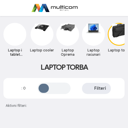
Laptop i
Laptop cooler
Laptop
Laptop
Laptop tor
tablet
Oprema
racunari
računari
LAPTOP TORBA
Filteri
:
0
Aktivni filteri: