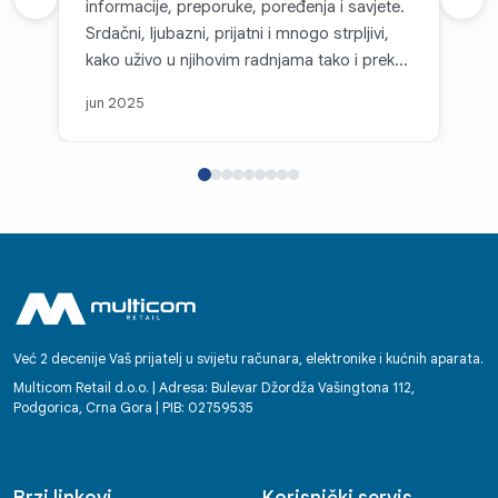
Prethodna recenzija
informacije, preporuke, poređenja i savjete.
Sljed
Srdačni, ljubazni, prijatni i mnogo strpljivi,
kako uživo u njihovim radnjama tako i preko
kanala komunikacije. Svaka topla preporuka
jun 2025
za Multicom d.o.o. i sve pohvale za takvu
firmu koja je na nivou i koja, može se
slobodno reći, parira velikim firmama i
korporacijama u svijetu. Posebno se ističe
njihov individualni pristup, jasnoća i brzina u
komunikaciji te osjećaj povjerenja kod
kupaca koji stvaraju već pri prvom kontaktu.
Bilo da se radi o podršci, savjetovanju ili
tehničkoj pomoći, radnici Multicoma
ostavljaju dojam partnera na kojega se
Već 2 decenije Vaš prijatelj u svijetu računara, elektronike i kućnih aparata.
možete osloniti. Svako dobro! Enko
Multicom Retail d.o.o. | Adresa: Bulevar Džordža Vašingtona 112,
Podgorica, Crna Gora | PIB: 02759535