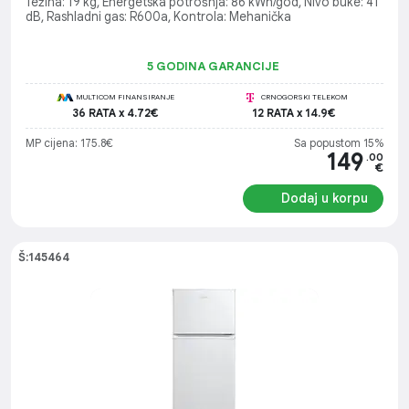
Težina: 19 kg, Energetska potrošnja: 86 kWh/god, Nivo buke: 41
dB, Rashladni gas: R600a, Kontrola: Mehanička
5 GODINA GARANCIJE
MULTICOM FINANSIRANJE
CRNOGORSKI TELEKOM
36 RATA x 4.72€
12 RATA x 14.9€
MP cijena: 175.8€
Sa popustom 15%
149
.00
€
Dodaj u korpu
Š:145464