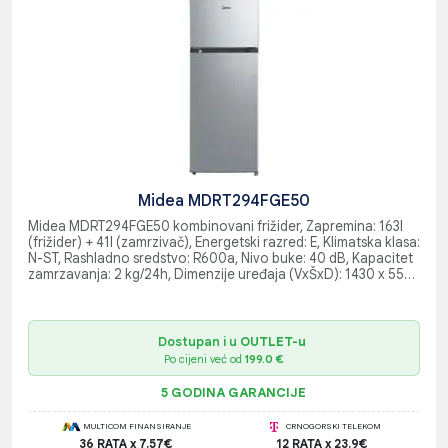
Midea MDRT294FGE50
Midea MDRT294FGE50 kombinovani frižider, Zapremina: 163l
(frižider) + 41l (zamrzivač), Energetski razred: E, Klimatska klasa:
N-ST, Rashladno sredstvo: R600a, Nivo buke: 40 dB, Kapacitet
zamrzavanja: 2 kg/24h, Dimenzije uređaja (VxŠxD): 1430 x 550
x 550 mm
Dostupan i u
OUTLET-u
Po cijeni već od
199.0 €
5 GODINA GARANCIJE
MULTICOM FINANSIRANJE
CRNOGORSKI TELEKOM
36 RATA x 7.57€
12 RATA x 23.9€