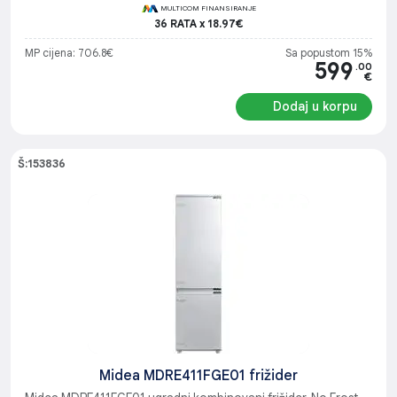
MULTICOM FINANSIRANJE
36 RATA x 18.97€
MP cijena: 706.8€
Sa popustom 15%
599
.00
€
Dodaj u korpu
Š:153836
Midea MDRE411FGE01 frižider