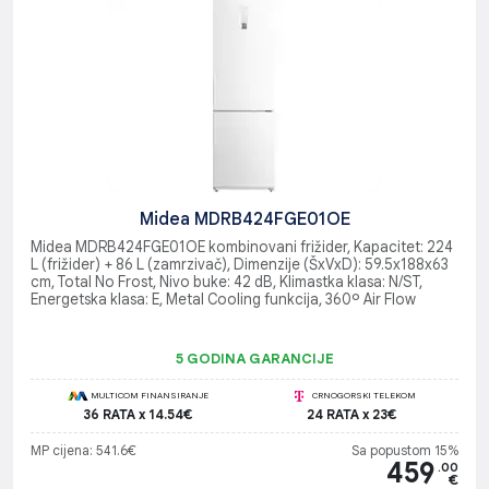
Midea MDRB424FGE01OE
Midea MDRB424FGE01OE kombinovani frižider, Kapacitet: 224
L (frižider) + 86 L (zamrzivač), Dimenzije (ŠxVxD): 59.5x188x63
cm, Total No Frost, Nivo buke: 42 dB, Klimastka klasa: N/ST,
Energetska klasa: E, Metal Cooling funkcija, 360º Air Flow
5 GODINA GARANCIJE
MULTICOM FINANSIRANJE
CRNOGORSKI TELEKOM
36 RATA x 14.54€
24 RATA x 23€
MP cijena: 541.6€
Sa popustom 15%
459
.00
€