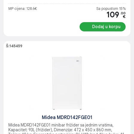
MP cijena: 128.6€
Sa popustom 15%
109
.00
€
Dodaj u korpu
Š:145459
Midea MDRD142FGE01
Midea MDRD142FGE01 minibar frižider sa jednim vratima,
Kapacitet: 93L (frižider), Dimenzije: 472 x 450 x 860 mm,