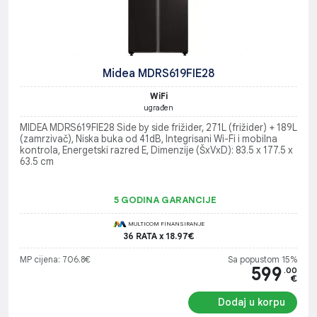
Midea MDRS619FIE28
WiFi
ugrađen
MIDEA MDRS619FIE28 Side by side frižider, 271L (frižider) + 189L
(zamrzivač), Niska buka od 41dB, Integrisani Wi-Fi i mobilna
kontrola, Energetski razred E, Dimenzije (ŠxVxD): 83.5 x 177.5 x
63.5 cm
5 GODINA GARANCIJE
MULTICOM FINANSIRANJE
36 RATA x 18.97€
MP cijena: 706.8€
Sa popustom 15%
599
.00
€
Dodaj u korpu