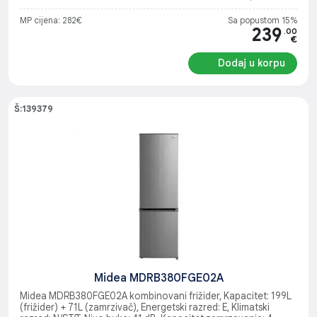
MP cijena: 282€
Sa popustom 15%
239
.00
€
Dodaj u korpu
Š:139379
Midea MDRB380FGE02A
Midea MDRB380FGE02A kombinovani frižider, Kapacitet: 199L
(frižider) + 71L (zamrzivač), Energetski razred: E, Klimatski