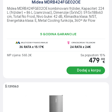
Midea MDRB424FGE02OE
Midea MDRB424FGE02OE kombinovani frižider, Kapacitet: 224
L (frižider) + 86 L (zamrzivač), Dimenzije (ŠxVxD): 59.5x188x63
cm, Total No Frost, Nivo buke: 42 dB, Klimastka klasa: N/ST,
Energetska klasa: E, Metal Cooling funkcija, 360º Air Flow
5 GODINA GARANCIJE
MULTICOM FINANSIRANJE
CRNOGORSKI TELEKOM
36 RATA x 15.17€
24 RATA x 24€
MP cijena: 565.2€
Sa popustom 15%
479
.00
€
Dodaj u korpu
Š:139563