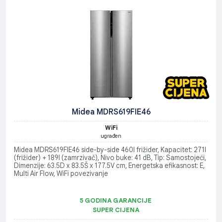
Midea MDRS619FIE46
WiFi
ugrađen
Midea MDRS619FIE46 side-by-side 460l frižider, Kapacitet: 271l
(frižider) + 189l (zamrzivač), Nivo buke: 41 dB, Tip: Samostojeći,
Dimenzije: 63.5D x 83.5Š x 177.5V cm, Energetska efikasnost: E,
Multi Air Flow, WiFi povezivanje
5 GODINA GARANCIJE
SUPER CIJENA