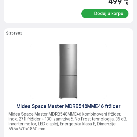
499
€
Dodaj u korpu
Š:151983
Midea Space Master MDRB548MME46 fržider
Midea Space Master MDRB548MME46 kombinovani fržider,
Inox, 271l frižider + 130l zamrzivač, No Frost tehnologija, 35 dB,
Inverter motor, LED displej, Energetska klasa E, Dimenzije:
595×670×1860 mm