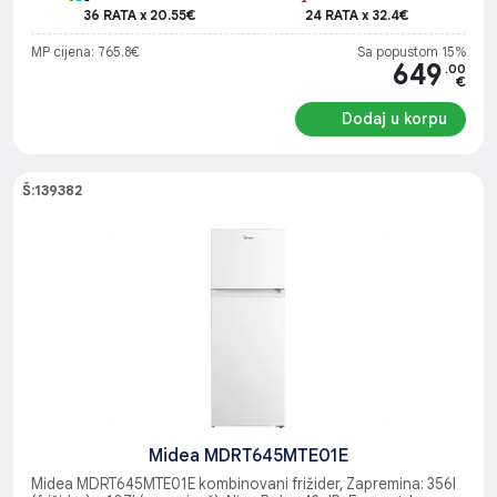
36 RATA x 20.55€
24 RATA x 32.4€
MP cijena: 765.8€
Sa popustom 15%
649
.00
€
Dodaj u korpu
Š:139382
Midea MDRT645MTE01E
Midea MDRT645MTE01E kombinovani frižider, Zapremina: 356l