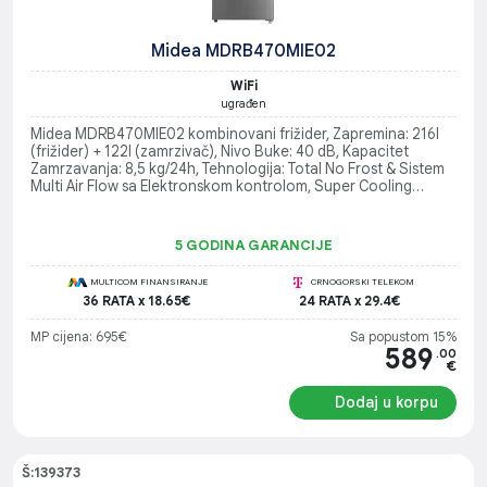
Midea MDRB470MIE02
WiFi
ugrađen
Midea MDRB470MIE02 kombinovani frižider, Zapremina: 216l
(frižider) + 122l (zamrzivač), Nivo Buke: 40 dB, Kapacitet
Zamrzavanja: 8,5 kg/24h, Tehnologija: Total No Frost & Sistem
Multi Air Flow sa Elektronskom kontrolom, Super Cooling
funkcija, WiFi povezivanje, Energetska Klasa: E
5 GODINA GARANCIJE
MULTICOM FINANSIRANJE
CRNOGORSKI TELEKOM
36 RATA x 18.65€
24 RATA x 29.4€
MP cijena: 695€
Sa popustom 15%
589
.00
€
Dodaj u korpu
Š:139373