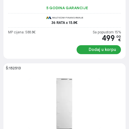
5 GODINA GARANCIJE
MULTICOM FINANSIRANJE
36 RATA x 15.8€
MP cijena: 588.8€
Sa popustom 15%
499
.00
€
Dodaj u korpu
Š:152513