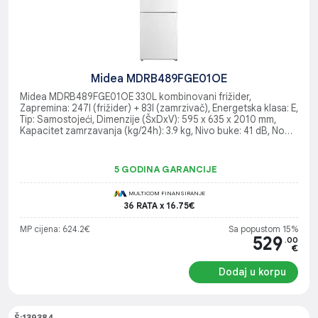
Midea MDRB489FGE01OE
Midea MDRB489FGE01OE 330L kombinovani frižider,
Zapremina: 247l (frižider) + 83l (zamrzivač), Energetska klasa: E,
Tip: Samostojeći, Dimenzije (ŠxDxV): 595 x 635 x 2010 mm,
Kapacitet zamrzavanja (kg/24h): 3.9 kg, Nivo buke: 41 dB, No
Frost, Multi Air Flow tehnologija
5 GODINA GARANCIJE
MULTICOM FINANSIRANJE
36 RATA x 16.75€
MP cijena: 624.2€
Sa popustom 15%
529
.00
€
Dodaj u korpu