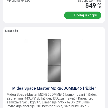
MP cijena: 647.8€
Sa popustom 15%
549
.00
€
Dodaj u korpu
Š:145465
Midea Space Master MDRB600MME46 frižider
Midea Space Master MDRB600MME46 kombinovani frižider,
Zapremina: 443L (313L frižider, 130L zamrzivač), Kapacitet
zamrzavanja: 8 kg/24h, Dimenzije: 595 x 670 x 2010 mm,
Potrošnja energije: 281 kWh/godišnje, Nivo buke: 35 dB,