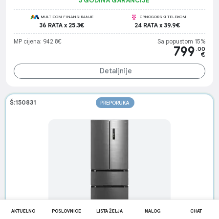
5 GODINA GARANCIJE
MULTICOM FINANSIRANJE
CRNOGORSKI TELEKOM
36 RATA x 25.3€
24 RATA x 39.9€
MP cijena: 942.8€
Sa popustom 15%
799
.00
€
Detaljnije
Š:150831
PREPORUKA
AKTUELNO
POSLOVNICE
LISTA ŽELJA
NALOG
CHAT