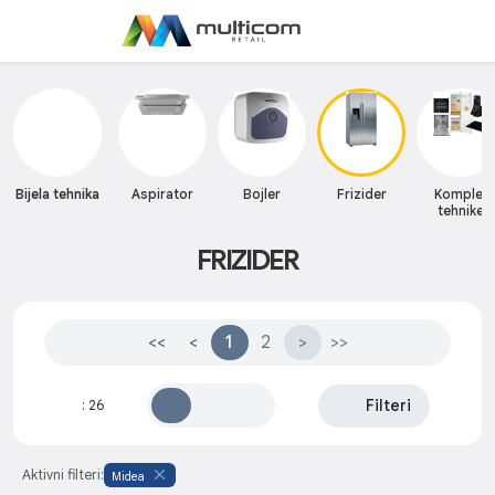
Bijela tehnika
Aspirator
Bojler
Frizider
Komplet
tehnike
FRIZIDER
<<
<
1
2
>
>>
Filteri
:
26
Aktivni filteri:
Midea