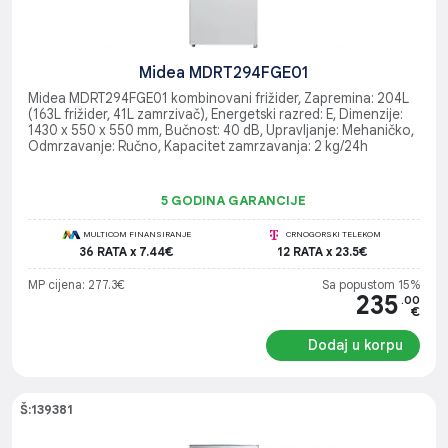
Midea MDRT294FGE01
Midea MDRT294FGE01 kombinovani frižider, Zapremina: 204L
(163L frižider, 41L zamrzivač), Energetski razred: E, Dimenzije:
1430 x 550 x 550 mm, Bučnost: 40 dB, Upravljanje: Mehaničko,
Odmrzavanje: Ručno, Kapacitet zamrzavanja: 2 kg/24h
5 GODINA GARANCIJE
MULTICOM FINANSIRANJE
CRNOGORSKI TELEKOM
36 RATA x 7.44€
12 RATA x 23.5€
MP cijena: 277.3€
Sa popustom 15%
235
.00
€
Dodaj u korpu
Š:139381