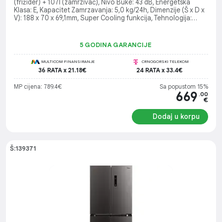
(frižider) + 107l (zamrzivač), Nivo Buke: 43 dB, Energetska
Klasa: E, Kapacitet Zamrzavanja: 5,0 kg/24h, Dimenzije (Š x D x
V): 188 x 70 x 69,1mm, Super Cooling funkcija, Tehnologija:
Total No Frost & Smart sensor sa Elektronskom kontrolom
5 GODINA GARANCIJE
MULTICOM FINANSIRANJE
CRNOGORSKI TELEKOM
36 RATA x 21.18€
24 RATA x 33.4€
MP cijena: 789.4€
Sa popustom 15%
669
.00
€
Dodaj u korpu
Š:139371