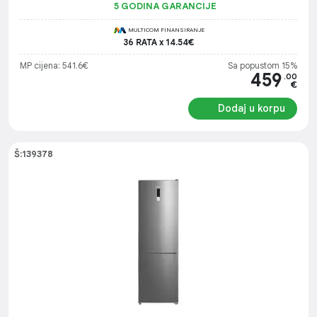
5 GODINA GARANCIJE
MULTICOM FINANSIRANJE
36 RATA x 14.54€
MP cijena: 541.6€
Sa popustom 15%
459
.00
€
Dodaj u korpu
Š:139378