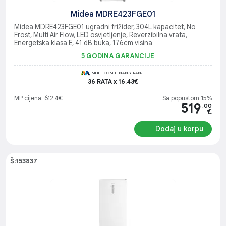
Midea MDRE423FGE01
Midea MDRE423FGE01 ugradni frižider, 304L kapacitet, No
Frost, Multi Air Flow, LED osvjetljenje, Reverzibilna vrata,
Energetska klasa E, 41 dB buka, 176cm visina
5 GODINA GARANCIJE
MULTICOM FINANSIRANJE
36 RATA x 16.43€
MP cijena: 612.4€
Sa popustom 15%
519
.00
€
Dodaj u korpu
Š:153837