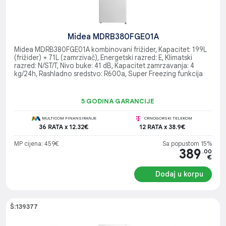
Midea MDRB380FGE01A
Midea MDRB380FGE01A kombinovani frižider, Kapacitet: 199L
(frižider) + 71L (zamrzivač), Energetski razred: E, Klimatski
razred: N/ST/T, Nivo buke: 41 dB, Kapacitet zamrzavanja: 4
kg/24h, Rashladno sredstvo: R600a, Super Freezing funkcija
5 GODINA GARANCIJE
MULTICOM FINANSIRANJE
CRNOGORSKI TELEKOM
36 RATA x 12.32€
12 RATA x 38.9€
MP cijena: 459€
Sa popustom 15%
389
.00
€
Dodaj u korpu
Š:139377