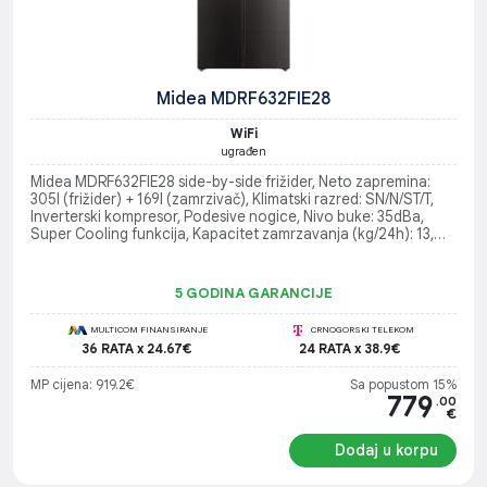
Midea MDRF632FIE28
WiFi
ugrađen
Midea MDRF632FIE28 side-by-side frižider, Neto zapremina:
305l (frižider) + 169l (zamrzivač), Klimatski razred: SN/N/ST/T,
Inverterski kompresor, Podesive nogice, Nivo buke: 35dBa,
Super Cooling funkcija, Kapacitet zamrzavanja (kg/24h): 13,
Posebne funkcije: No frost, Dual Cooling, Multi Air Flow
5 GODINA GARANCIJE
MULTICOM FINANSIRANJE
CRNOGORSKI TELEKOM
36 RATA x 24.67€
24 RATA x 38.9€
MP cijena: 919.2€
Sa popustom 15%
779
.00
€
Dodaj u korpu