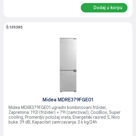
Dodaj u korpu
Š:139385
Midea MDRE379FGE01
Midea MDRE379FGE01 ugradni kombinovani frižider,
Zapremina: 192l (frižider) + 79l (zamrzivač), CoolBox, Super
cooling, Promenljiv položaj vrata, Energetski razred: E, Nivo
buke: 39 dB, Kapacitet zamrzavanja: 3.6 kg/24h