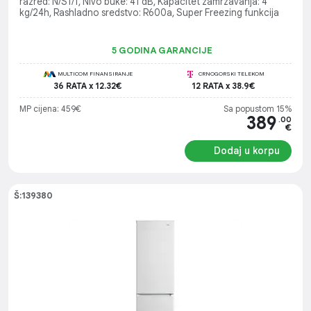
razred: N/ST/T, Nivo buke: 41 dB, Kapacitet zamrzavanja: 4
kg/24h, Rashladno sredstvo: R600a, Super Freezing funkcija
5 GODINA GARANCIJE
MULTICOM FINANSIRANJE
CRNOGORSKI TELEKOM
36 RATA x 12.32€
12 RATA x 38.9€
MP cijena: 459€
Sa popustom 15%
389
.00
€
Dodaj u korpu
Š:139380