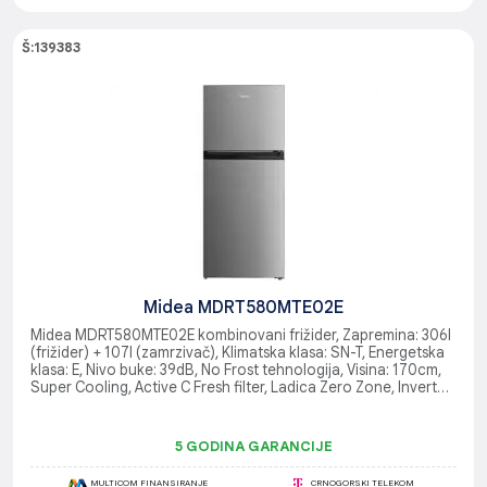
Š:139383
Midea MDRT580MTE02E
Midea MDRT580MTE02E kombinovani frižider, Zapremina: 306l
(frižider) + 107l (zamrzivač), Klimatska klasa: SN-T, Energetska
klasa: E, Nivo buke: 39dB, No Frost tehnologija, Visina: 170cm,
Super Cooling, Active C Fresh filter, Ladica Zero Zone, Inverter
Quattro kompresor, Pametni senzori
5 GODINA GARANCIJE
MULTICOM FINANSIRANJE
CRNOGORSKI TELEKOM