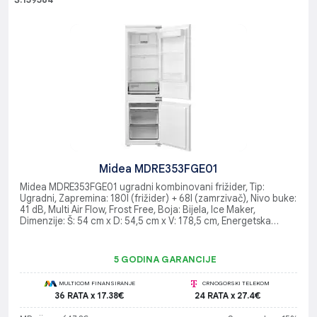
Š:139384
Midea MDRE353FGE01
Midea MDRE353FGE01 ugradni kombinovani frižider, Tip:
Ugradni, Zapremina: 180l (frižider) + 68l (zamrzivač), Nivo buke:
41 dB, Multi Air Flow, Frost Free, Boja: Bijela, Ice Maker,
Dimenzije: Š: 54 cm x D: 54,5 cm x V: 178,5 cm, Energetska
klasa: E
5 GODINA GARANCIJE
MULTICOM FINANSIRANJE
CRNOGORSKI TELEKOM
36 RATA x 17.38€
24 RATA x 27.4€