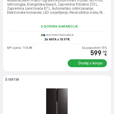
Midea MDRE411FGE01 ugradni kombinovani frižider, No Frost
tehnologija, Energetska klasa E, Zapremina frižidera 213 L,
Zapremina zamrzivača 87 L, Automatsko odmrzavanje,
Elektronske komande, LED osvjetljenje, Reverzibilna vrata, Nivo
buke 35 dB, Visina ugradnje 198 cm
5 GODINA GARANCIJE
MULTICOM FINANSIRANJE
36 RATA x 18.97€
MP cijena: 706.8€
Sa popustom 15%
599
.00
€
Dodaj u korpu
Š:158738