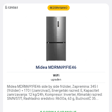
Š:139561
REZERVISANO
Midea MDRM691FIE46
WiFi
ugrađen
Midea MDRM691FIE46 side by side frižider, Zapremina: 345 l
(frižider) + 170 l (zamrzivač), Energetski razred: E, Kapacitet
zamrzavanja: 12 kg/24h, Kompresor: Inverter, Klimatski razred:
SN/N/ST/T, Rashladno sredstvo: R600a, 63 g, BučnostČ 35
dB(A) re 1pW, No Frost, Multi air flow tehnologija, WiFi
povezivanje