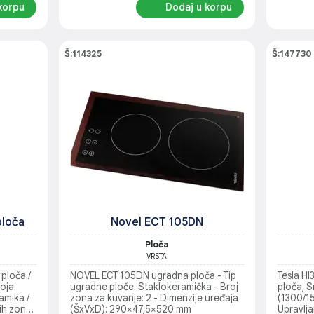
korpu
Dodaj u korpu
Š:114325
Š:147730
loča
Novel ECT 105DN
Ploča
VRSTA
ploča /
NOVEL ECT 105DN ugradna ploča - Tip
Tesla H
oja:
ugradne ploče: Staklokeramička - Broj
ploča, 
amika /
zona za kuvanje: 2 - Dimenzije uređaja
(1300/1
ih zona:
(ŠxVxD): 290×47,5×520 mm
Upravlja