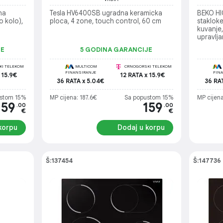
na
Tesla HV6400SB ugradna keramicka
BEKO H
o kolo),
ploca, 4 zone, touch control, 60 cm
staklok
kuvanje
upravlja
kuvanja
JE
5 GODINA GARANCIJE
bezbedn
I TELEKOM
MULTICOM
CRNOGORSKI TELEKOM
FINANSIRANJE
FIN
 15.9€
12 RATA x 15.9€
36 RATA x 5.04€
36 RA
stom 15%
MP cijena: 187.6€
Sa popustom 15%
MP cijena
159
159
.00
.00
€
€
korpu
Dodaj u korpu
Š:137454
Š:147736