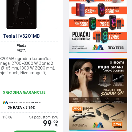
Tesla HV3201MB
Ploča
VRSTA
V3201MB ugradna keramička
 Snaga: 2700–3300 W, Zone: 2
 Ø165 mm, 1800 W Ø200 mm),
nje: Touch, Nivoi snage: 9,
Do 99 min, Funkcije: Sigurnosno
vanje, zaštita za djecu, indikator
, Dimenzije: 520×288×55 mm,
 mjere: 268×490 mm, Težina:
5 GODINA GARANCIJE
MULTICOM FINANSIRANJE
36 RATA x 3.14€
: 116.8€
Sa popustom 15%
99
.00
€