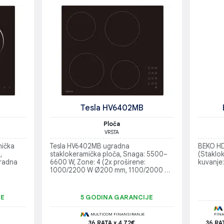
Tesla HV6402MB
Ploča
VRSTA
mička
Tesla HV6402MB ugradna
BEKO H
,
staklokeramička ploča, Snaga: 5500–
(Staklo
gradna
6600 W, Zone: 4 (2x proširene:
kuvanje:
1000/2200 W Ø200 mm, 1100/2000 W
Ø165 mm; 1200 W Ø165 mm; 1800 W
Ø200 mm), Upravljanje: Touch kontrola,
Nivoi snage: 9, Tajmer: Do 99 min,
JE
5 GODINA GARANCIJE
Funkcije: Sigurnosno isključivanje,
zaštita za djecu, indikator toplote,
MULTICOM FINANSIRANJE
FIN
Senzor za posuđe: Ne, Dimenzije:
36 RATA x 4.72€
36 RA