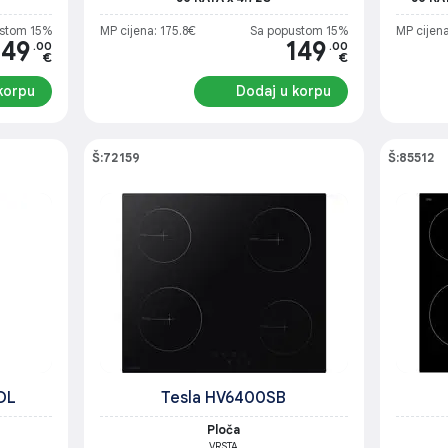
520×590×55 mm, Ugradne mjere:
560×490 mm, Težina: 9 kg
stom 15%
MP cijena: 175.8€
Sa popustom 15%
MP cijena
149
149
.00
.00
€
€
korpu
Dodaj u korpu
Š:72159
Š:85512
OL
Tesla HV6400SB
Ploča
VRSTA