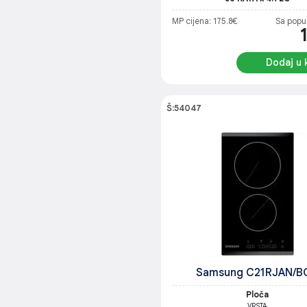
MP cijena: 175.8€
Sa popu
Dodaj u 
Š:54047
Samsung C21RJAN/B
Ploča
VRSTA