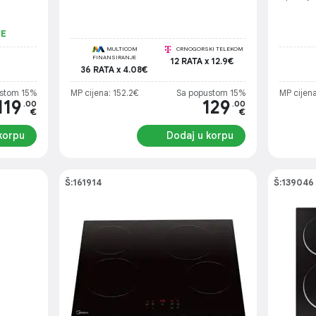
Tajmer: 
sigurnos
djecu, I
JE
Vitroker
MULTICOM
CRNOGORSKI TELEKOM
520×288
FINANSIRANJE
12 RATA x 12.9€
268×500
36 RATA x 4.08€
stom 15%
MP cijena: 152.2€
Sa popustom 15%
MP cijena
119
129
.00
.00
€
€
korpu
Dodaj u korpu
Š:161914
Š:139046