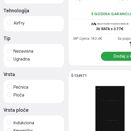
Samsung Bijela Tehnika
2 / Širina: 28,8 cm
- 5 godina
Tehnologija
5 GODINA GARANCI
Tesla Bijela Tehnika - 5
godina
AirFry
MULTICOM FINANSIRANJE
36 RATA x 3.77€
Vivax Bijela Tehnika
Promo - 5 godina
Tip
MP cijena: 140.4€
Sa popu
Nezavisna
Dodaj u 
Ugradna
Vrsta
Š:134971
Pećnica
Ploča
Vrsta ploče
Indukciona
Keramička