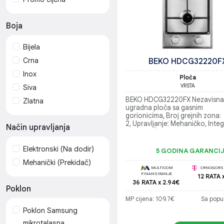
Boja
Bijela
Crna
BEKO HDCG32220F
Inox
Ploča
VRSTA
Siva
BEKO HDCG32220FX Nezavisna
Zlatna
ugradna ploča sa gasnim
gorionicima, Broj grejnih zona:
2, Upravljanje: Mehaničko, Inte
Način upravljanja
paljenje, Širina 30 cm, Ukupna 
snaga 3,9 kW
Elektronski (Na dodir)
5 GODINA GARANCI
Mehanički (Prekidač)
MULTICOM
CRNOGORSK
FINANSIRANJE
12 RATA 
36 RATA x 2.94€
Poklon
MP cijena: 109.7€
Sa popu
Poklon Samsung
mikrotalasna