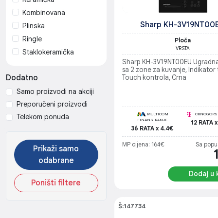
Kombinovana
Sharp KH-3V19NT00
Plinska
Ringle
Ploča
VRSTA
Staklokeramička
Sharp KH-3V19NT00EU Ugradna
sa 2 zone za kuvanje, Indikator 
Dodatno
Touch kontrola, Crna
Samo proizvodi na akciji
Preporučeni proizvodi
MULTICOM
CRNOGORSK
Telekom ponuda
FINANSIRANJE
12 RATA x
36 RATA x 4.4€
MP cijena: 164€
Sa popu
Prikaži samo
odabrane
Dodaj u 
Poništi filtere
Š:147734