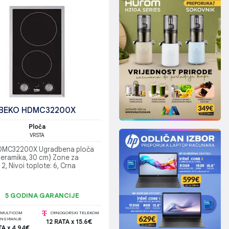
BEKO HDMC32200X
Ploča
VRSTA
DMC32200X Ugradbena ploča
keramika, 30 cm) Zone za
 2, Nivoi toplote: 6, Crna
5 GODINA GARANCIJE
MULTICOM
CRNOGORSKI TELEKOM
ANSIRANJE
12 RATA x 15.6€
TA x 4.94€