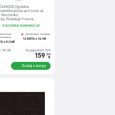
IC64400E Ugradna
eramička ploča sa 4 zone za
, Senzorsko
nje, Poseduje 9 nivoa
, Dodatnu sigurnost nudi
5 GODINA GARANCIJE
osno zaključavanje
MULTICOM
CRNOGORSKI TELEKOM
ANSIRANJE
12 RATA x 16.9€
TA x 5.04€
: 187.6€
Sa popustom 15%
159
.00
€
Dodaj u korpu