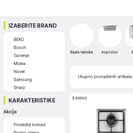
IZABERITE BRAND
BEKO
Bosch
Bijela tehnika
Aspirator
Gorenje
Midea
Novel
Ukupno pronađenih artikala
Samsung
Sharp
Tesla
Š:85503
KARAKTERISTIKE
Vivax
Whirlpool
Akcija
Poslednji komad
Promo cijena