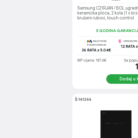
Samsung C21RJAN / BOL ugrad
keramicka ploca, 2 kola (1 x brz
brušeni rubovi, touch control
5 GODINA GARANCI
MULTICOM
CRNOGORSK
FINANSIRANJE
12 RATA x
36 RATA x 5.04€
MP cijena: 187.6€
Sa popu
Dodaj u 
Š:161266