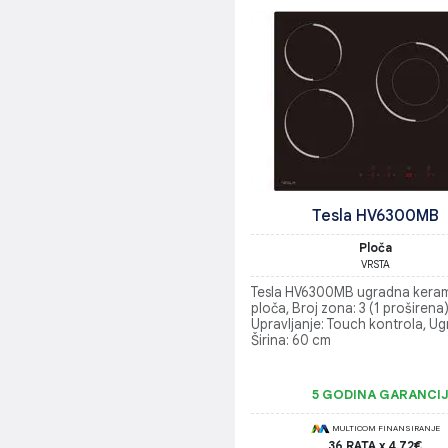
Tesla HV6300MB
Ploča
VRSTA
Tesla HV6300MB ugradna kera
ploča, Broj zona: 3 (1 proširena)
Upravljanje: Touch kontrola, U
Širina: 60 cm
5 GODINA GARANCI
MULTICOM FINANSIRANJE
36 RATA x 4.72€