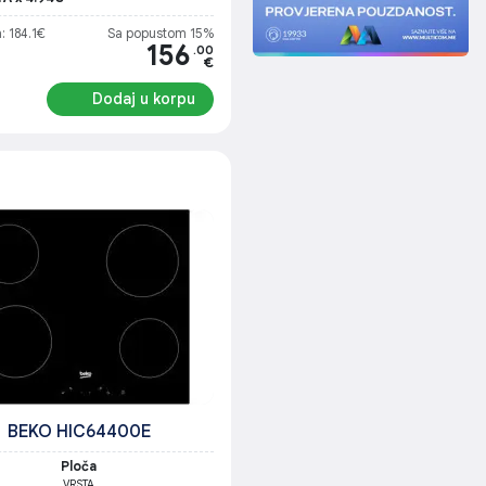
: 184.1€
Sa popustom 15%
156
.00
€
Dodaj u korpu
BEKO HIC64400E
Ploča
VRSTA