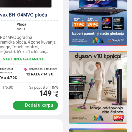
ivax BH-04MVC ploča
Ploča
VRSTA
H-04MVC ugradna
ramička ploča, 4 zone kuvanja,
snage, Touch control,
e (š/v/d): 59 x 5,1 x 52 cm,
je: 220-240 V AC / 380-415V 3N
5 GODINA GARANCIJE
-6600W
MULTICOM
CRNOGORSKI TELEKOM
ANSIRANJE
12 RATA x 14.9€
TA x 4.72€
: 175.8€
Sa popustom 15%
149
.00
€
Dodaj u korpu