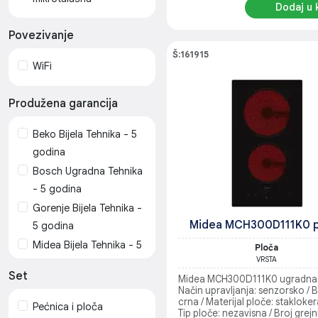
Dodaj u 
Povezivanje
Š:161915
WiFi
Produžena garancija
Beko Bijela Tehnika - 5
godina
Bosch Ugradna Tehnika
- 5 godina
Gorenje Bijela Tehnika -
Midea MCH300D111K0 p
5 godina
Midea Bijela Tehnika - 5
Ploča
VRSTA
godina
Set
Midea MCH300D111K0 ugradna 
Novel Bijela tehnika - 5
Način upravljanja: senzorsko / B
godina
crna / Materijal ploče: stakloker
Pećnica i ploča
Tip ploče: nezavisna / Broj grejn