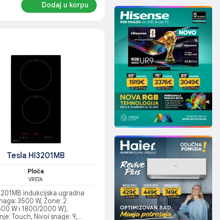
Dodaj u korpu
Tesla HI3201MB
Ploča
VRSTA
I3201MB indukcijska ugradna
Snaga: 3500 W, Zone: 2
500 W i 1800/2000 W),
nje: Touch, Nivoi snage: 9,