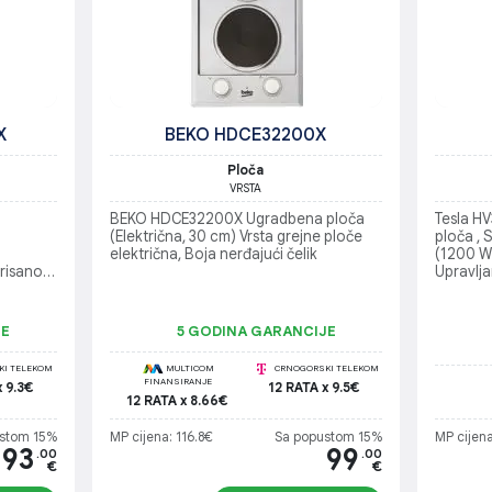
X
BEKO HDCE32200X
Ploča
VRSTA
BEKO HDCE32200X Ugradbena ploča
Tesla H
(Električna, 30 cm) Vrsta grejne ploče
ploča ,
električna, Boja nerđajući čelik
(1200 W
grisano
Upravlja
gasna
Tajmer: 
isključi
toplote
JE
5 GODINA GARANCIJE
Ugradne
4,7 kg
I TELEKOM
MULTICOM
CRNOGORSKI TELEKOM
FINANSIRANJE
x 9.3€
12 RATA x 9.5€
12 RATA x 8.66€
stom 15%
MP cijena: 116.8€
Sa popustom 15%
MP cijena
93
99
.00
.00
€
€