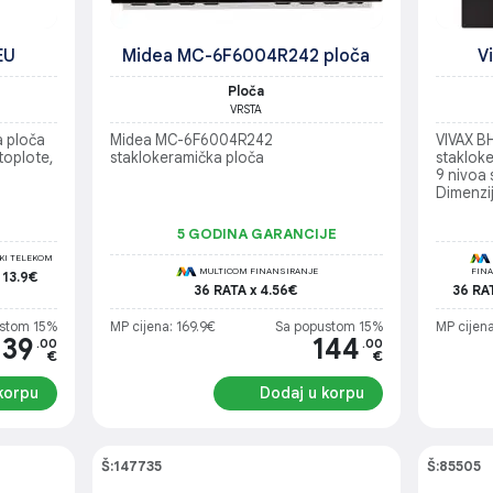
EU
Midea MC-6F6004R242 ploča
V
Ploča
VRSTA
 ploča
Midea MC-6F6004R242
VIVAX B
toplote,
staklokeramička ploča
stakloke
9 nivoa 
Dimenzij
Napajan
/ 5500
5 GODINA GARANCIJE
I TELEKOM
MULTICOM FINANSIRANJE
FIN
 13.9€
36 RATA x 4.56€
36 RA
stom 15%
MP cijena: 169.9€
Sa popustom 15%
MP cijena
139
144
.00
.00
€
€
korpu
Dodaj u korpu
Š:147735
Š:85505