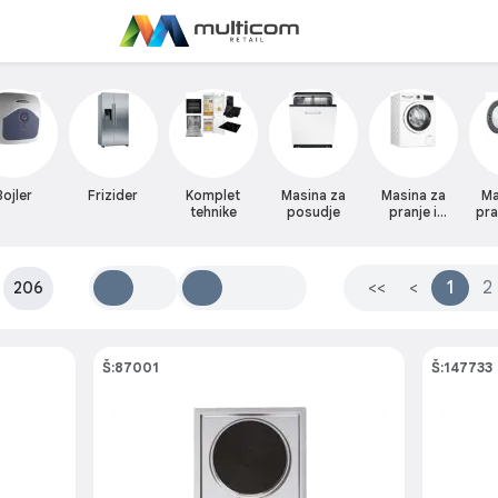
Bojler
Frizider
Komplet
Masina za
Masina za
Ma
tehnike
posudje
pranje i
pra
susenje
:
<<
<
1
2
206
Š:87001
Š:147733