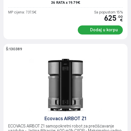
36 RATA x 19.79€
MP cijena: 737.5€
Sa popustom 15%
625
.00
€
Dodaj u korpu
Š:130389
Ecovacs AIRBOT Z1
ECOVACS AIRBOT Z1 samopokretni robot za prečišćavanje
vazduha - Jačina filtracije: 600 m³/h CADR - Maksimalno radno