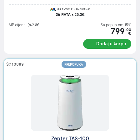
MULTICOM FINANSIRANJE
36 RATA x 25.3€
MP cijena: 942.8€
Sa popustom 15%
799
.00
€
Dodaj u korpu
Š:110889
PREPORUKA
Zepter TAS-100