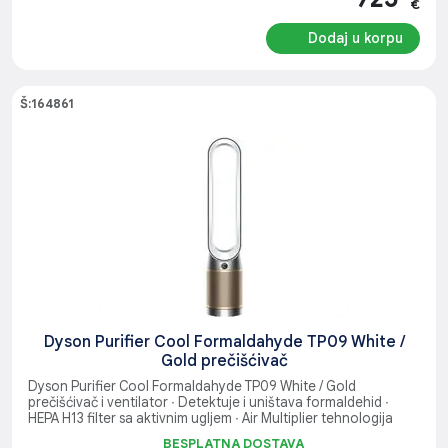
€
Dodaj u korpu
Š:164861
Dyson Purifier Cool Formaldahyde TP09 White /
Gold prečišćivač
Dyson Purifier Cool Formaldahyde TP09 White / Gold
prečišćivač i ventilator ∙ Detektuje i uništava formaldehid ∙
HEPA H13 filter sa aktivnim ugljem ∙ Air Multiplier tehnologija
BESPLATNA DOSTAVA