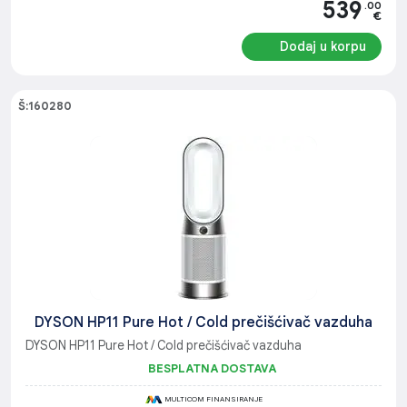
539
.00
€
Dodaj u korpu
Š:160280
DYSON HP11 Pure Hot / Cold prečišćivač vazduha
DYSON HP11 Pure Hot / Cold prečišćivač vazduha
BESPLATNA DOSTAVA
MULTICOM FINANSIRANJE