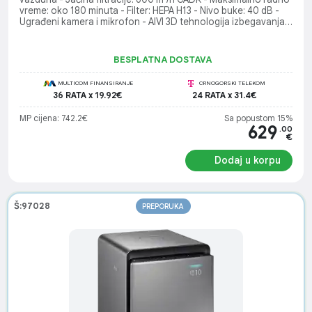
vreme: oko 180 minuta - Filter: HEPA H13 - Nivo buke: 40 dB -
Ugrađeni kamera i mikrofon - AIVI 3D tehnologija izbegavanja
prepreka - TrueMapping 2.0 tehnologija navigacije - UV
dezinfekcija - Uklanja bakterije, viruse i formaldehid - Monitor
kvaliteta vazduha u realnom vremenu - Live video funkcija -
BESPLATNA DOSTAVA
Bezprekidna dvosmerna glasovna komunikacija
MULTICOM FINANSIRANJE
CRNOGORSKI TELEKOM
36 RATA x 19.92€
24 RATA x 31.4€
MP cijena: 742.2€
Sa popustom 15%
629
.00
€
Dodaj u korpu
Š:97028
PREPORUKA