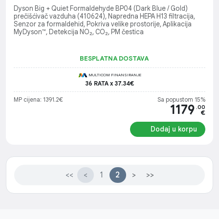
Dyson Big + Quiet Formaldehyde BP04 (Dark Blue / Gold)
prečišćivač vazduha (410624), Napredna HEPA H13 filtracija,
Senzor za formaldehid, Pokriva velike prostorije, Aplikacija
MyDyson™, Detekcija NO₂, CO₂, PM čestica
BESPLATNA DOSTAVA
MULTICOM FINANSIRANJE
36 RATA x 37.34€
MP cijena: 1391.2€
Sa popustom 15%
1179
.00
€
Dodaj u korpu
<<
<
1
2
>
>>