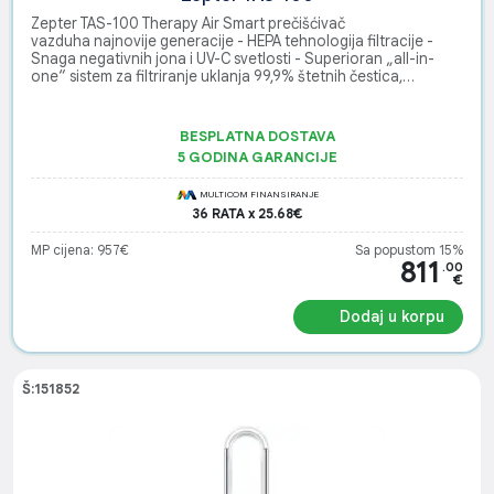
Zepter TAS-100 Therapy Air Smart prečišćivač
vazduha najnovije generacije - HEPA tehnologija filtracije -
Snaga negativnih jona i UV-C svetlosti - Superioran „all-in-
one“ sistem za filtriranje uklanja 99,9% štetnih čestica,
patogena i zagađujućih gasova iz vazduha
BESPLATNA DOSTAVA
5 GODINA GARANCIJE
MULTICOM FINANSIRANJE
36 RATA x 25.68€
MP cijena: 957€
Sa popustom 15%
811
.00
€
Dodaj u korpu
Š:151852