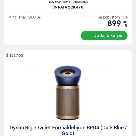
MULTICOM FINANSIRANJE
36 RATA x 28.47€
MP cijena: 1060.8€
Sa popustom 15%
899
.00
€
Dodaj u korpu
Š:152705
Dyson Big + Quiet Formaldehyde BP04 (Dark Blue /
Gold)