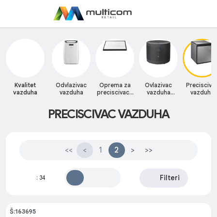
Kvalitet
Odvlazivac
Oprema za
Ovlazivac
Precisciva
vazduha
vazduha
preciscivace
vazduha
vazduha
vazduha
Defuzer
PRECISCIVAC VAZDUHA
<<
<
1
2
>
>>
Filteri
:
34
Š:163695