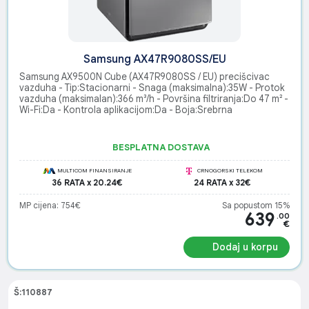
Samsung AX47R9080SS/EU
Samsung AX9500N Cube (AX47R9080SS / EU) precišcivac
vazduha - Tip:Stacionarni - Snaga (maksimalna):35W - Protok
vazduha (maksimalan):366 m³/h - Površina filtriranja:Do 47 m² -
Wi-Fi:Da - Kontrola aplikacijom:Da - Boja:Srebrna
BESPLATNA DOSTAVA
MULTICOM FINANSIRANJE
CRNOGORSKI TELEKOM
36 RATA x 20.24€
24 RATA x 32€
MP cijena: 754€
Sa popustom 15%
639
.00
€
Dodaj u korpu
Š:110887