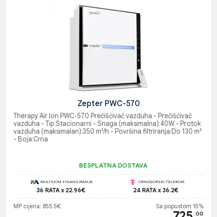
Zepter PWC-570
Therapy Air Ion PWC-570 Prečišćivač vazduha - Prečišćivač
vazduha - Tip:Stacionarni - Snaga (maksimalna):40W - Protok
vazduha (maksimalan):350 m³/h - Površina filtriranja:Do 130 m²
- Boja:Crna
BESPLATNA DOSTAVA
MULTICOM FINANSIRANJE
CRNOGORSKI TELEKOM
36 RATA x 22.96€
24 RATA x 36.2€
MP cijena: 855.5€
Sa popustom 15%
725
.00