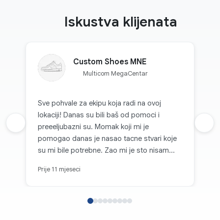
Iskustva klijenata
Custom Shoes MNE
Multicom MegaCentar
Sve pohvale za ekipu koja radi na ovoj
lokaciji! Danas su bili baš od pomoci i
Prethodna recenzija
preeeljubazni su. Momak koji mi je
Sljed
pomogao danas je nasao tacne stvari koje
su mi bile potrebne. Zao mi je sto nisam
zapamtio kako se zove! 👍🏼
Prije 11 mjeseci