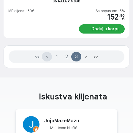
36 RATA x 4.83€
MP cijena: 180€
Sa popustom 15%
152
.50
€
Dodaj u korpu
<<
<
1
2
3
>
>>
Iskustva klijenata
JojoMazeMazu
Multicom Nikšić