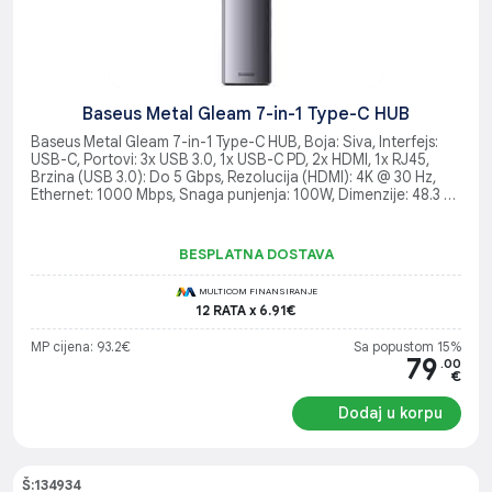
Baseus Metal Gleam 7-in-1 Type-C HUB
Baseus Metal Gleam 7-in-1 Type-C HUB, Boja: Siva, Interfejs:
USB-C, Portovi: 3x USB 3.0, 1x USB-C PD, 2x HDMI, 1x RJ45,
Brzina (USB 3.0): Do 5 Gbps, Rezolucija (HDMI): 4K @ 30 Hz,
Ethernet: 1000 Mbps, Snaga punjenja: 100W, Dimenzije: 48.3 x
120 x 16 mm, Težina: 87 g
BESPLATNA DOSTAVA
MULTICOM FINANSIRANJE
12 RATA x 6.91€
MP cijena: 93.2€
Sa popustom 15%
79
.00
€
Dodaj u korpu
Š:134934