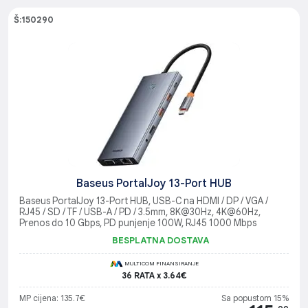
Š:150290
Baseus PortalJoy 13-Port HUB
Baseus PortalJoy 13-Port HUB, USB-C na HDMI / DP / VGA /
RJ45 / SD / TF / USB-A / PD / 3.5mm, 8K@30Hz, 4K@60Hz,
Prenos do 10 Gbps, PD punjenje 100W, RJ45 1000 Mbps
BESPLATNA DOSTAVA
MULTICOM FINANSIRANJE
36 RATA x 3.64€
MP cijena: 135.7€
Sa popustom 15%