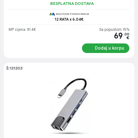
BESPLATNA DOSTAVA
MULTICOM FINANSIRANJE
12 RATA x 6.04€
MP cijena: 81.4€
Sa popustom 15%
69
.00
€
Dodaj u korpu
Š:131303