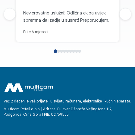
Nevjerovatno uslužni! Odlična ekipa uvijek
Prethodna recenzija
Sljed
spremna da izadje u susret! Preporucujem.
Prije 6 mjeseci
Već 2 decenije Vaš prijatelj u svijetu računara, elektronike i kućnih aparata.
Multicom Retail d.o.o. | Adresa: Bulevar Džordža Vašingtona 112,
Podgorica, Crna Gora | PIB: 02759535