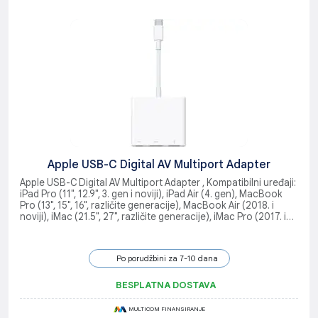
Apple USB-C Digital AV Multiport Adapter
Apple USB-C Digital AV Multiport Adapter , Kompatibilni uređaji:
iPad Pro (11", 12.9", 3. gen i noviji), iPad Air (4. gen), MacBook
Pro (13", 15", 16", različite generacije), MacBook Air (2018. i
noviji), iMac (21.5", 27", različite generacije), iMac Pro (2017. i
noviji), Mac mini (2018), Upotreba: Povezivanje sa HDMI
ekranima, punjenje, povezivanje USB uređaja
Po porudžbini za 7-10 dana
BESPLATNA DOSTAVA
MULTICOM FINANSIRANJE