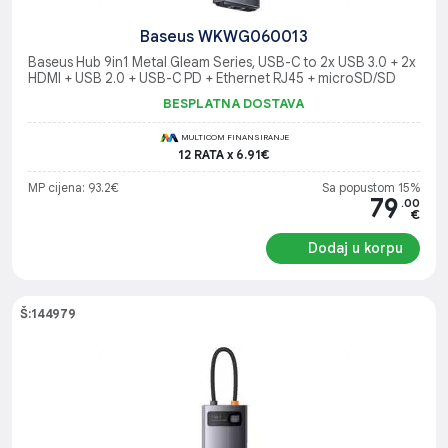
Baseus WKWG060013
Baseus Hub 9in1 Metal Gleam Series, USB-C to 2x USB 3.0 + 2x
HDMI + USB 2.0 + USB-C PD + Ethernet RJ45 + microSD/SD
BESPLATNA DOSTAVA
MULTICOM FINANSIRANJE
12 RATA x 6.91€
MP cijena: 93.2€
Sa popustom 15%
79
.00
€
Dodaj u korpu
Š:144979