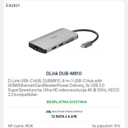
Š:82821
DLink DUB-M810
D-Link USB-C HUB, DUBM810, 8-in-1 USB-C Hub with
HDMI/Ethernet/CardReader/Power Delivery, 3x USB 3.0
SuperSpeed porta, Ultra HD videorezolucija 4K @ 30Hz, HDCO
2.2 kompatibilan
BESPLATNA DOSTAVA
MULTICOM FINANSIRANJE
12 RATA x 6.61€
MP cijena: 89.1€
Sa popustom 15%