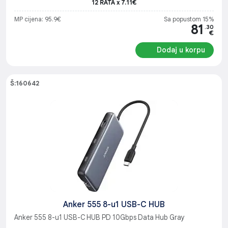
12 RATA x 7.11€
MP cijena: 95.9€
Sa popustom 15%
81
.30
€
Dodaj u korpu
Š:160642
Anker 555 8-u1 USB-C HUB
Anker 555 8-u1 USB-C HUB PD 10Gbps Data Hub Gray