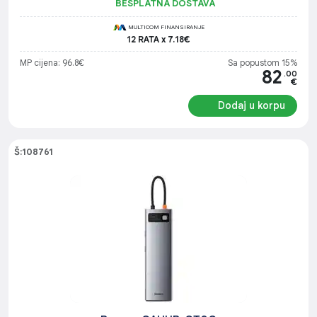
BESPLATNA DOSTAVA
MULTICOM FINANSIRANJE
12 RATA x 7.18€
MP cijena: 96.8€
Sa popustom 15%
82
.00
€
Dodaj u korpu
Š:108761