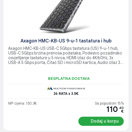
Axagon HMC-KB-US 9-u-1 tastatura i hub
Axagon HMC-KB-US USB-C 5Gbps tastatura (US) 9-u-1 hub,
USB-C 5Gbps brzina prenosa podataka, Podesivo pozadinsko
osvjetljenje tastature u 5 nivoa, HDMI izlaz do 4K/60Hz, 3x
USB-A 5 Gbps porta, Čitač SD i microSD kartica, Audio izlaz 3.5
mm, Power Delivery do 100W
BESPLATNA DOSTAVA
MULTICOM FINANSIRANJE
36 RATA x 3.5€
MP cijena: 130.3€
Sa popustom 15%
110
.40
€
Dodaj u korpu