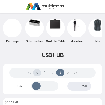
Periferije
Citac Kartica
Graficke Table
Mikrofon
Mis
USB HUB
<<
<
1
2
3
>
>>
Filteri
:
65
Š:150768