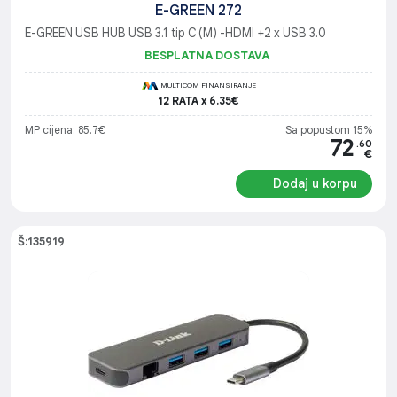
E-GREEN 272
E-GREEN USB HUB USB 3.1 tip C (M) -HDMI +2 x USB 3.0
BESPLATNA DOSTAVA
MULTICOM FINANSIRANJE
12 RATA x 6.35€
MP cijena: 85.7€
Sa popustom 15%
72
.60
€
Dodaj u korpu
Š:135919