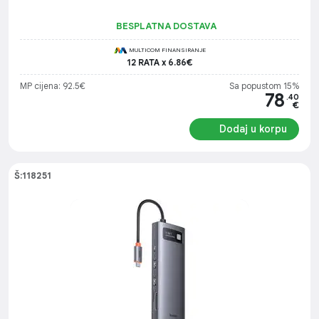
BESPLATNA DOSTAVA
MULTICOM FINANSIRANJE
12 RATA x 6.86€
MP cijena: 92.5€
Sa popustom 15%
78
.40
€
Dodaj u korpu
Š:118251