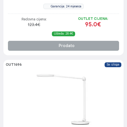
Garancija: 24 mjeseca
OUTLET CIJENA:
Redovna cijena:
95.0€
123.4€
Ušteda: 28.4€
Prodato
OUT1696
Sa izloga