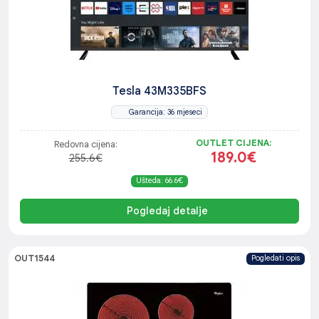
Tesla 43M335BFS
Garancija: 36 mjeseci
OUTLET CIJENA:
Redovna cijena:
189.0€
255.6€
Ušteda: 66.6€
Pogledaj detalje
OUT1544
Pogledati opis