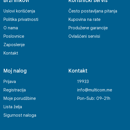
Brzi linkovi
Korisnički servis
Uslovi korišćenja
Često postavljana pitanja
Politika privatnosti
Kupovina na rate
O nama
Produžene garancije
Poslovnice
Ovlašćeni servisi
Zaposlenje
Kontakt
Moj nalog
Kontakt
Prijava
19933
Registracija
info@multicom.me
Moje porudžbine
Pon-Sub: 09-21h
Lista želja
Sigurnost naloga