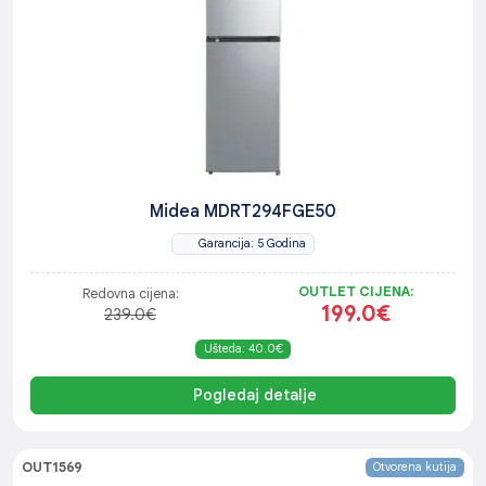
Midea MDRT294FGE50
Garancija: 5 Godina
OUTLET CIJENA:
Redovna cijena:
199.0€
239.0€
Ušteda: 40.0€
Pogledaj detalje
OUT1569
Otvorena kutija