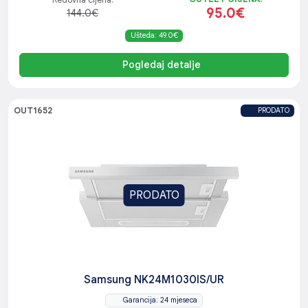
Redovna cijena:
95.0€
144.0€
Ušteda: 49.0€
Pogledaj detalje
OUT1652
PRODATO
PRODATO
Samsung NK24M1030IS/UR
Garancija: 24 mjeseca