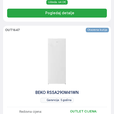
Ušteda: 64.0€
Pogledaj detalje
OUT1647
Otvorena kutija
BEKO RSSA290M41WN
Garancija: 5 godina
OUTLET CIJENA:
Redovna cijena: