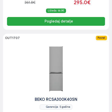
295.0€
361.8€
Ušteda: 66.8€
Pogledaj detalje
OUT1707
Povrat
BEKO RCSA300K40SN
Garancija: 5 godina