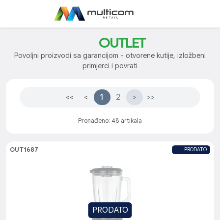
OUTLET
Povoljni proizvodi sa garancijom - otvorene kutije, izložbeni
primjerci i povrati
<<
<
1
2
>
>>
Pronađeno: 48 artikala
OUT1687
PRODATO
PRODATO