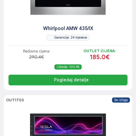
Whirlpool AMW 435/IX
Garancija: 24 mjeseca
OUTLET CIJENA:
Redovna cijena:
185.0€
290.4€
Ušteda: 105.4€
Pogledaj detalje
OUT1703
Sa izloga