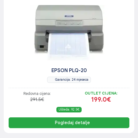
EPSON PLQ-20
Garancija: 24 mjeseca
OUTLET CIJENA:
Redovna cijena:
199.0€
291.5€
Ušteda: 92.5€
Pogledaj detalje