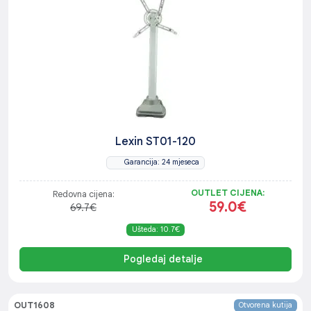
Lexin ST01-120
Garancija: 24 mjeseca
OUTLET CIJENA:
Redovna cijena:
59.0€
69.7€
Ušteda: 10.7€
Pogledaj detalje
OUT1608
Otvorena kutija