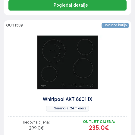
Pogledaj detalje
OUT1539
Otvorena kutija
Whirlpool AKT 8601 IX
Garancija: 24 mjeseca
OUTLET CIJENA:
Redovna cijena:
235.0€
299.0€