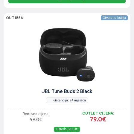
OUT1566
Otvorena kutija
JBL Tune Buds 2 Black
Garancija: 24 mjeseca
OUTLET CIJENA:
Redovna cijena:
79.0€
99.0€
Ušteda: 20.0€