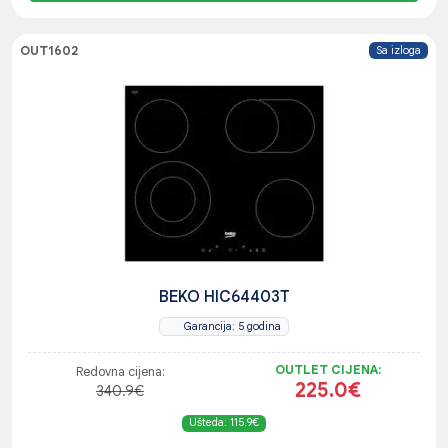
OUT1602
Sa izloga
BEKO HIC64403T
Garancija: 5 godina
OUTLET CIJENA:
Redovna cijena:
225.0€
340.9€
Ušteda: 115.9€