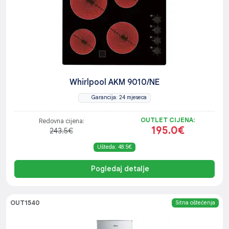
Whirlpool AKM 9010/NE
Garancija: 24 mjeseca
OUTLET CIJENA:
Redovna cijena:
195.0€
243.5€
Ušteda: 48.5€
Pogledaj detalje
OUT1540
Sitna oštećenja