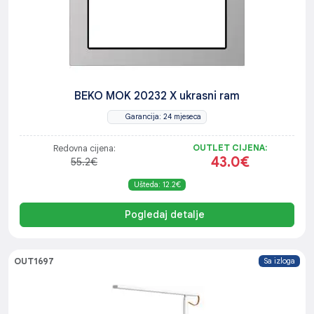
BEKO MOK 20232 X ukrasni ram
Garancija: 24 mjeseca
OUTLET CIJENA:
Redovna cijena:
43.0€
55.2€
Ušteda: 12.2€
Pogledaj detalje
OUT1697
Sa izloga