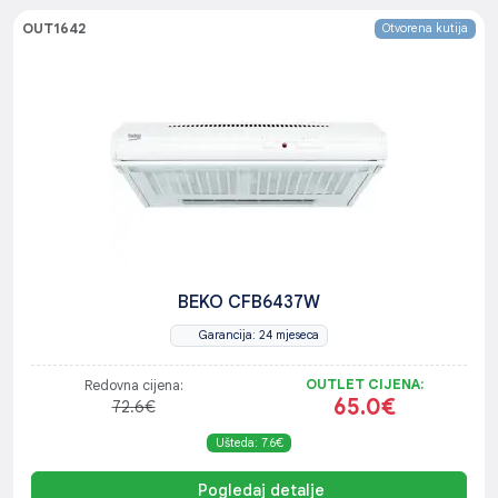
OUT1642
Otvorena kutija
BEKO CFB6437W
Garancija: 24 mjeseca
OUTLET CIJENA:
Redovna cijena:
65.0€
72.6€
Ušteda: 7.6€
Pogledaj detalje