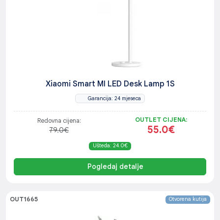
Xiaomi Smart MI LED Desk Lamp 1S
Garancija: 24 mjeseca
OUTLET CIJENA:
Redovna cijena:
55.0€
79.0€
Ušteda: 24.0€
Pogledaj detalje
OUT1665
Otvorena kutija