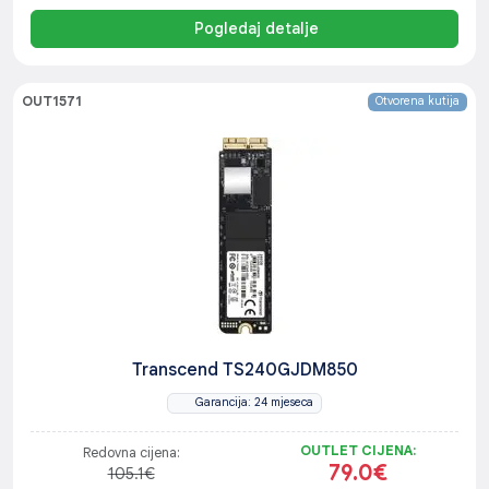
Pogledaj detalje
OUT1571
Otvorena kutija
Transcend TS240GJDM850
Garancija: 24 mjeseca
OUTLET CIJENA:
Redovna cijena:
79.0€
105.1€