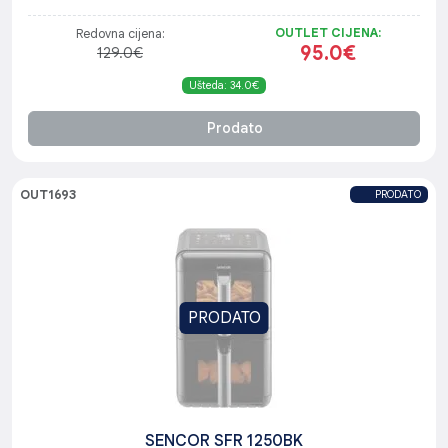
OUTLET CIJENA:
Redovna cijena:
95.0€
129.0€
Ušteda: 34.0€
Prodato
OUT1693
PRODATO
PRODATO
SENCOR SFR 1250BK