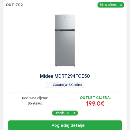
OUT1702
Sitna oštećenja
Midea MDRT294FGE50
Garancija: 5 Godina
OUTLET CIJENA:
Redovna cijena:
199.0€
239.0€
Ušteda: 40.0€
Pogledaj detalje