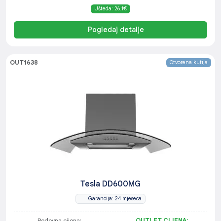
Ušteda: 26.1€
Pogledaj detalje
OUT1638
Otvorena kutija
Tesla DD600MG
Garancija: 24 mjeseca
OUTLET CIJENA: