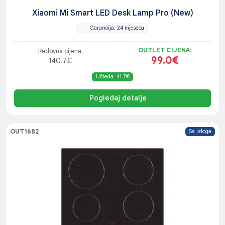
Xiaomi Mi Smart LED Desk Lamp Pro (New)
Garancija: 24 mjeseca
OUTLET CIJENA:
Redovna cijena:
99.0€
140.7€
Ušteda: 41.7€
Pogledaj detalje
OUT1682
Sa izloga