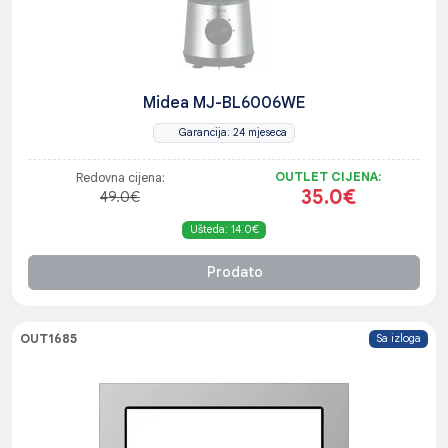
Midea MJ-BL6006WE
Garancija: 24 mjeseca
OUTLET CIJENA:
Redovna cijena:
35.0€
49.0€
Ušteda: 14.0€
Prodato
OUT1685
Sa izloga