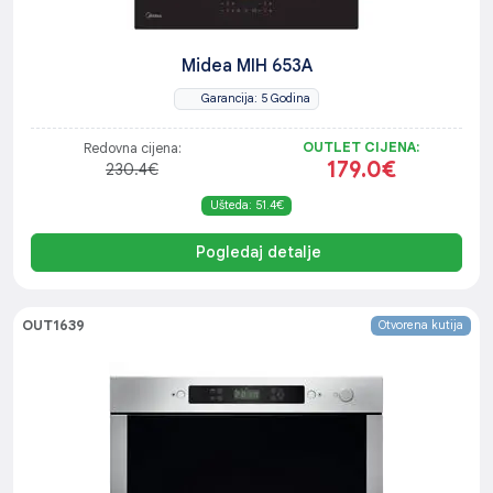
Midea MIH 653A
Garancija: 5 Godina
OUTLET CIJENA:
Redovna cijena:
179.0€
230.4€
Ušteda: 51.4€
Pogledaj detalje
OUT1639
Otvorena kutija