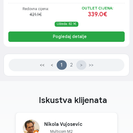
OUTLET CIJENA:
Redovna cijena:
339.0€
421.1€
Ušteda: 82.1€
Pogledaj detalje
<<
<
1
2
>
>>
Iskustva klijenata
Nikola Vujosevic
Multicom M2