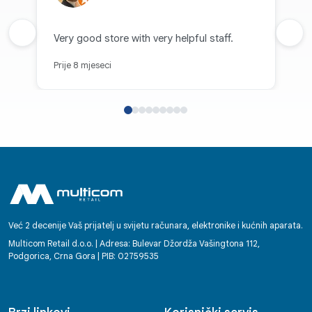
Prethodna recenzija
Very good store with very helpful staff.
Sljed
Prije 8 mjeseci
Već 2 decenije Vaš prijatelj u svijetu računara, elektronike i kućnih aparata.
Multicom Retail d.o.o. | Adresa: Bulevar Džordža Vašingtona 112,
Podgorica, Crna Gora | PIB: 02759535