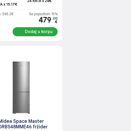
24 RATA x 24€
A x 15.17€
a: 565.2€
Sa popustom 15%
479
.00
€
Dodaj u korpu
Midea Space Master
DRB548MME46 fržider