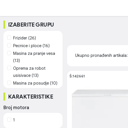
IZABERITE GRUPU
Frizider (26)
Pecnice i ploce (16)
Masina za pranje vesa
Ukupno pronađenih artikala
(13)
Oprema za robot
usisivace (13)
Š:142661
Masina za posudje (10)
Mikrotalasna Pecnica
KARAKTERISTIKE
(9)
Aspirator (6)
Broj motora
Ventilator (6)
1
Elektricna Grijalica (4)