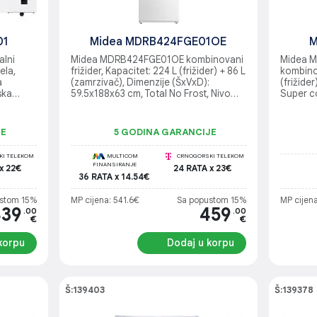
01
Midea MDRB424FGE01OE
M
lni
Midea MDRB424FGE01OE kombinovani
Midea M
ela,
frižider, Kapacitet: 224 L (frižider) + 86 L
kombinov
a
(zamrzivač), Dimenzije (ŠxVxD):
(frižide
ska
59.5x188x63 cm, Total No Frost, Nivo
Super co
N/N/ST/T,
buke: 42 dB, Klimastka klasa: N/ST,
vrata, E
-240 V,
Energetska klasa: E, Metal Cooling
39 dB, K
4h,
funkcija, 360º Air Flow
kg/24h
JE
5 GODINA GARANCIJE
-24°C,
 75 cm,
I TELEKOM
MULTICOM
CRNOGORSKI TELEKOM
FINANSIRANJE
x 22€
24 RATA x 23€
36 RATA x 14.54€
stom 15%
MP cijena: 541.6€
Sa popustom 15%
MP cijena
439
459
.00
.00
€
€
korpu
Dodaj u korpu
Š:139403
Š:139378