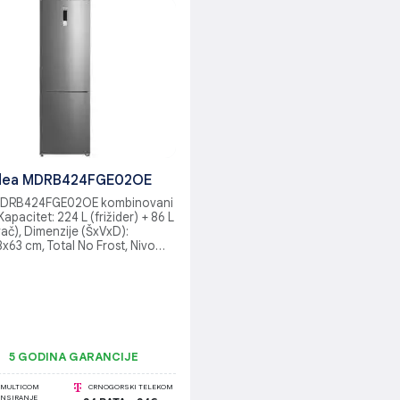
dea MDRB424FGE02OE
MDRB424FGE02OE kombinovani
 Kapacitet: 224 L (frižider) + 86 L
ač), Dimenzije (ŠxVxD):
x63 cm, Total No Frost, Nivo
 dB, Klimastka klasa: N/ST,
ka klasa: E, Metal Cooling
, 360º Air Flow
5 GODINA GARANCIJE
MULTICOM
CRNOGORSKI TELEKOM
ANSIRANJE