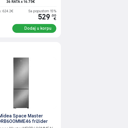
36 RATA x 16.75€
a: 624.2€
Sa popustom 15%
529
.00
€
Dodaj u korpu
Midea Space Master
RB600MME46 frižider