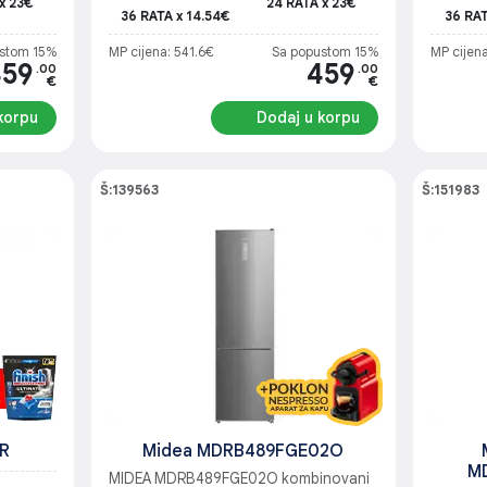
x 23€
24 RATA x 23€
36 RATA x 14.54€
36 RAT
stom 15%
MP cijena: 541.6€
Sa popustom 15%
MP cijen
459
459
.00
.00
€
€
korpu
Dodaj u korpu
Š:139563
Š:151983
R
Midea MDRB489FGE02O
M
MIDEA MDRB489FGE02O kombinovani