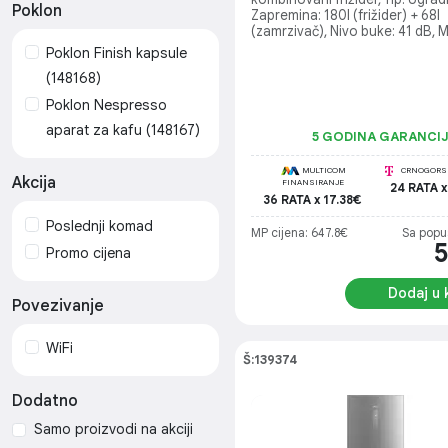
Poklon
Zapremina: 180l (frižider) + 68l
(zamrzivač), Nivo buke: 41 dB, Mu
Flow, Frost Free, Boja: Bijela, Ic
Poklon Finish kapsule
Dimenzije: Š: 54 cm x D: 54,5 cm 
(148168)
178,5 cm, Energetska klasa: E
Poklon Nespresso
aparat za kafu (148167)
5 GODINA GARANCI
MULTICOM
CRNOGORSK
Akcija
FINANSIRANJE
24 RATA x
36 RATA x 17.38€
Poslednji komad
MP cijena: 647.8€
Sa popu
Promo cijena
Dodaj u 
Povezivanje
WiFi
Š:139374
Dodatno
Samo proizvodi na akciji