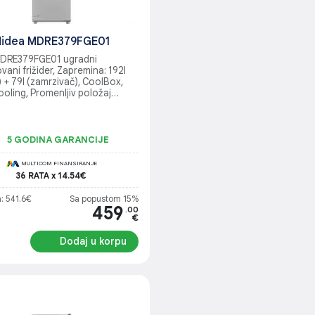
idea MDRE379FGE01
DRE379FGE01 ugradni
ani frižider, Zapremina: 192l
r) + 79l (zamrzivač), CoolBox,
oling, Promenljiv položaj
nergetski razred: E, Nivo buke:
apacitet zamrzavanja: 3.6
5 GODINA GARANCIJE
MULTICOM FINANSIRANJE
36 RATA x 14.54€
: 541.6€
Sa popustom 15%
459
.00
€
Dodaj u korpu