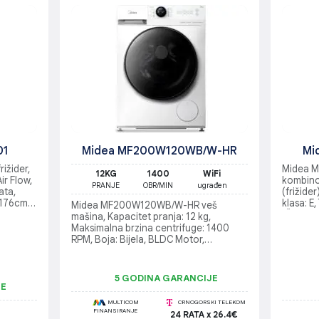
01
Midea MF200W120WB/W-HR
Mi
ižider,
Midea 
12KG
1400
WiFi
ir Flow,
kombinov
PRANJE
OBR/MIN
ugrađen
ata,
(frižide
, 176cm
klasa: E
Midea MF200W120WB/W-HR veš
(ŠxDxV)
mašina, Kapacitet pranja: 12 kg,
Kapacite
Maksimalna brzina centrifuge: 1400
Nivo buk
RPM, Boja: Bijela, BLDC Motor,
tehnolo
Energetski razred: A, Nivo buke prilikom
centrifuge: 80 dB, Broj programa: 14,
Dimenzije (ŠxDxV): 59.5 cm x 59.5 cm x
5 GODINA GARANCIJE
85 cm , WiFi povezivanje
JE
MULTICOM
CRNOGORSKI TELEKOM
FINANSIRANJE
24 RATA x 26.4€