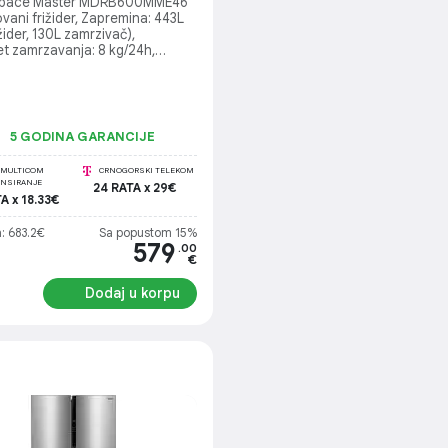
Space Master MDRB600MME46
ani frižider, Zapremina: 443L
ižider, 130L zamrzivač),
et zamrzavanja: 8 kg/24h,
je: 595 x 670 x 2010 mm,
a energije: 281 kWh/godišnje,
e: 35 dB, Upravljanje:
sko, LED displej, Rashladno
o: R600a (35g)
5 GODINA GARANCIJE
MULTICOM
CRNOGORSKI TELEKOM
ANSIRANJE
24 RATA x 29€
A x 18.33€
: 683.2€
Sa popustom 15%
579
.00
€
Dodaj u korpu