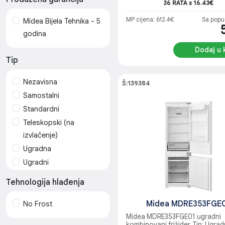
36 RATA x 16.43€
MP cijena: 612.4€
Sa popu
Midea Bijela Tehnika - 5
godina
Dodaj u 
Tip
Nezavisna
Š:139384
Samostalni
Standardni
Teleskopski (na
izvlačenje)
Ugradna
Ugradni
Tehnologija hlađenja
Midea MDRE353FGE
No Frost
Midea MDRE353FGE01 ugradni
kombinovani frižider, Tip: Ugradn