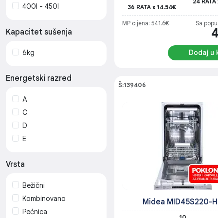
24 RATA 
400l - 450l
36 RATA x 14.54€
MP cijena: 541.6€
Sa popu
Kapacitet sušenja
Dodaj u 
6kg
Energetski razred
Š:139406
A
C
D
E
Vrsta
Bežični
Kombinovano
Midea MID45S220-H
Pećnica
10