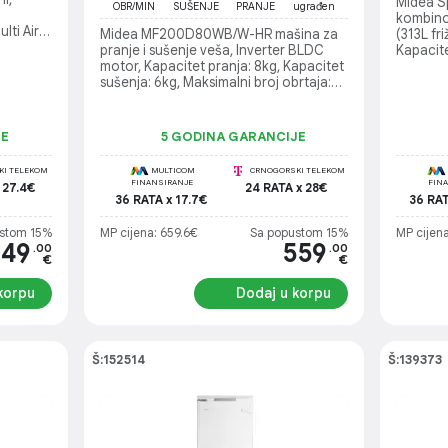
Midea 
OBR/MIN
SUŠENJE
PRANJE
ugrađen
kombinov
lti Air
Midea MF200D80WB/W-HR mašina za
(313L fr
e Maker,
pranje i sušenje veša, Inverter BLDC
Kapacit
x V:
motor, Kapacitet pranja: 8kg, Kapacitet
Dimenzi
sušenja: 6kg, Maksimalni broj obrtaja:
Potrošnj
1400o/min, Broj programa: 14, Tip
Nivo buk
bubnja: Water Cube, Energetski razred:
Elektron
A (pranje) / E (sušenje), Nivo buke:
sredstv
JE
5 GODINA GARANCIJE
76dB, Wi-Fi povezivanje
I TELEKOM
MULTICOM
CRNOGORSKI TELEKOM
FINANSIRANJE
FIN
 27.4€
24 RATA x 28€
36 RATA x 17.7€
36 RAT
stom 15%
MP cijena: 659.6€
Sa popustom 15%
MP cijena
549
559
.00
.00
€
€
korpu
Dodaj u korpu
Š:152514
Š:139373