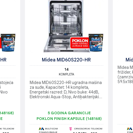
-HR
Midea MID60S220-HR
Mi
Midea 
14
frižider,
KOMPLETA
(zamrziv
59.5x188
stojeća
Midea MID60S220-HR ugradna mašina
buke: 42
4
za suđe, Kapacitet: 14 kompleta,
Energets
 Nivo
Energetski razred: D, Nivo buke: 44dB,
funkcija
Elektronski Aqua-Stop, Antibakterijski
sistem,
filter, Dimenzije uređaja (D/Š/V):
550/598/815mm
148168)
5 GODINA GARANCIJE
JE
POKLON FINISH KAPSULE (148168)
I TELEKOM
MULTICOM
CRNOGORSKI TELEKOM
FINANSIRANJE
FIN