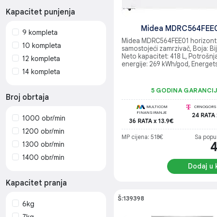
Zamrzivac (4)
Kapacitet punjenja
Usisivac (3)
AirFryer (3)
Midea MDRC564FEE
9 kompleta
Kuhinjski robot (2)
Midea MDRC564FEE01 horizonta
10 kompleta
samostojeći zamrzivač, Boja: Bij
Robot usisivac (2)
Neto kapacitet: 418 L, Potrošnj
12 kompleta
energije: 269 kWh/god, Energet
Blender (2)
14 kompleta
efikasnost: E, Klimatska klasa: S
Mikser (2)
Nivo buke: 44 dB/D, Napon: 220
Kapacitet zamrzavanja: 19 kg/2
5 GODINA GARANCI
Masina za pranje i
Raspon temperature: +10°C do 
Broj obrtaja
Dimenzije (neto): 82,5 x 141,6 x
susenje (1)
MULTICOM
CRNOGORSK
Težina (neto): 53 kg
FINANSIRANJE
24 RATA 
Rešo (1)
1000 obr/min
36 RATA x 13.9€
1200 obr/min
MP cijena: 518€
Sa popu
1300 obr/min
1400 obr/min
Dodaj u 
Kapacitet pranja
Š:139398
6kg
7kg