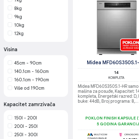
8kg
9kg
10kg
12kg
Visina
Midea MFD60S350S.1
45cm - 90cm
140.1cm - 160cm
14
KOMPLETA
160.1cm - 190cm
Midea MFD60S350S.1-HR samo
Više od 190cm
mašina za posuđe, Kapacitet: 1
kompleta, Energetski razred: D,
buke: 44dB, Broj programa: 8,
Kapacitet zamrzivača
Antibakterijski filter, Aqua Stop 
Dimenzije uređaja (D/Š/V):
598/600/845mm
150l - 200l
POKLON FINISH KAPSULE (
5 GODINA GARANCI
200l - 250l
250l - 300l
MULTICOM
CRNOGORSK
FINANSIRANJE