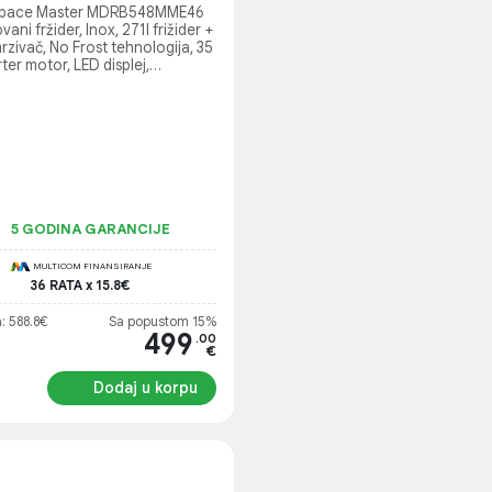
Space Master MDRB548MME46
ani fržider, Inox, 271l frižider +
rzivač, No Frost tehnologija, 35
rter motor, LED displej,
ka klasa E, Dimenzije:
0×1860 mm
5 GODINA GARANCIJE
MULTICOM FINANSIRANJE
36 RATA x 15.8€
: 588.8€
Sa popustom 15%
499
.00
€
Dodaj u korpu