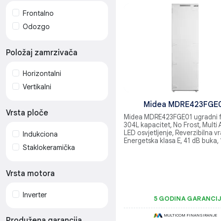
Frontalno
Odozgo
Položaj zamrzivača
Horizontalni
Vertikalni
Midea MDRE423FGE
Vrsta ploče
Midea MDRE423FGE01 ugradni fr
304L kapacitet, No Frost, Multi A
LED osvjetljenje, Reverzibilna vr
Indukciona
Energetska klasa E, 41 dB buka
Staklokeramička
visina
Vrsta motora
Inverter
5 GODINA GARANCI
MULTICOM FINANSIRANJE
Produžena garancija