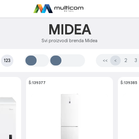
MIDEA
Svi proizvodi brenda Midea
:
<<
<
2
3
123
Š:139377
Š:139385