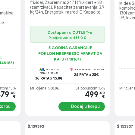
frižider, Zapremina: 247 l (frižider) + 83 l
Midea 
(zamrzivač), Kapacitet zamrzavanja: 3.9
kombinov
kg/24h, Energetski razred: E, Kapacitet
 mašina
130l zam
zamrzavanja: 3.9 kg/24h, Klimatski
dB, Inve
razred: N/ST, Rashladno sredstvo:
ski
Energets
R600a, 37 g, Bučnost: 41 dB(A) re 1pW,
595×67
Multi air flow, No Frost
sistem,
Dostupan i u
OUTLET-u
Po cijeni već od
455.0 €
5 GODINA GARANCIJE
POKLON NESPRESSO APARAT ZA
JE
KAFU (148167)
148168)
MULTICOM
CRNOGORSKI TELEKOM
FINANSIRANJE
24 RATA x 25€
36 RATA x 15.8€
stom 15%
MP cijena: 588.8€
Sa popustom 15%
MP cijena
479
499
.00
.00
€
€
korpu
Dodaj u korpu
Š:139393
Š:153837