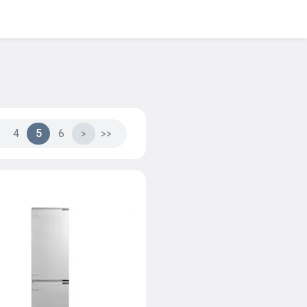
4
5
6
>
>>