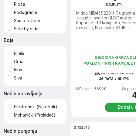
Ploča
KOMPLETA
Podugradni
Midea MID45S220-HR ugradna
za suđe, Inverter BLDC motor,
Samo frižider
Kapacitet: 10 kompleta, Energet
razred: D, Nivo buke: 44dB,
Side by side
Antibakterijski filter, Aqua Stop 
Ugradni
Dimenzije uređaja (D/Š/V):
Boja
550x448x815mm
Štapni
Bijela
5 GODINA GARANCI
Crna
POKLON FINISH KAPSULE (
Inox
MULTICOM FINANSIRANJE
Siva
36 RATA x 15.17€
MP cijena: 565.2€
Sa popu
Način upravljanja
Elektronski (Na dodir)
Dodaj u 
Mehanički (Prekidač)
Š:152513
Način punjenja