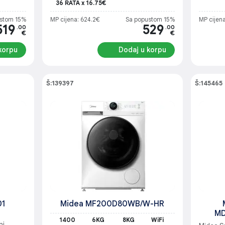
36 RATA x 16.75€
stom 15%
MP cijena: 624.2€
Sa popustom 15%
MP cijen
519
529
.00
.00
€
€
korpu
Dodaj u korpu
Š:139397
Š:145465
01
Midea MF200D80WB/W-HR
MD
1400
6KG
8KG
WiFi
i,