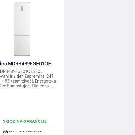
dea MDRB489FGE01OE
MDRB489FGE01OE 330L
ani frižider, Zapremina: 247l
r) + 83l (zamrzivač), Energetska
, Tip: Samostojeći, Dimenzije
: 595 x 635 x 2010 mm,
t zamrzavanja (kg/24h): 3.9 kg,
e: 41 dB, No Frost, Multi Air Flow
gija
5 GODINA GARANCIJE
MULTICOM FINANSIRANJE