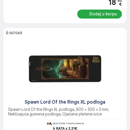
18
.90
€
Dodaj u korpu
Š:167065
Spawn Lord Of the Rings XL podloga
Spawn Lord Of the Rings XL podloga, 800 × 300 × 3 mm,
Neklizajuća gumena podloga, Ojačane pletene ivice
MULTICOM FINANSIRANJE
6 RATA x 3.31€