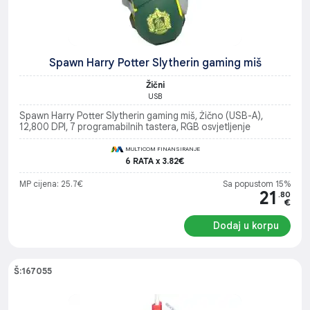
Spawn Harry Potter Slytherin gaming miš
Žični
USB
Spawn Harry Potter Slytherin gaming miš, Žično (USB-A),
12,800 DPI, 7 programabilnih tastera, RGB osvjetljenje
MULTICOM FINANSIRANJE
6 RATA x 3.82€
MP cijena: 25.7€
Sa popustom 15%
21
.80
€
Dodaj u korpu
Š:167055