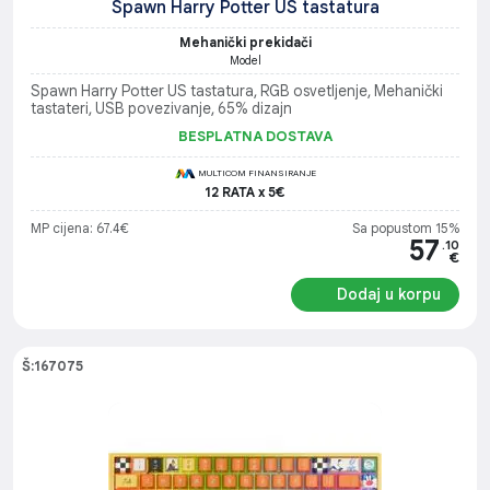
Spawn Harry Potter US tastatura
Mehanički prekidači
Model
Spawn Harry Potter US tastatura, RGB osvetljenje, Mehanički
tastateri, USB povezivanje, 65% dizajn
BESPLATNA DOSTAVA
MULTICOM FINANSIRANJE
12 RATA x 5€
MP cijena: 67.4€
Sa popustom 15%
57
.10
€
Dodaj u korpu
Š:167075