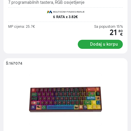
7 programabilnih tastera, RGB osvjetljenje
MULTICOM FINANSIRANJE
6 RATA x 3.82€
MP cijena: 25.7€
Sa popustom 15%
21
.80
€
Dodaj u korpu
Š:167074