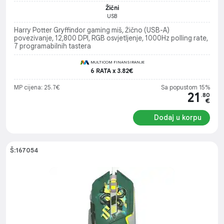
Žični
USB
Harry Potter Gryffindor gaming miš, Žično (USB-A)
povezivanje, 12,800 DPI, RGB osvjetljenje, 1000Hz polling rate,
7 programabilnih tastera
MULTICOM FINANSIRANJE
6 RATA x 3.82€
MP cijena: 25.7€
Sa popustom 15%
21
.80
€
Dodaj u korpu
Š:167054