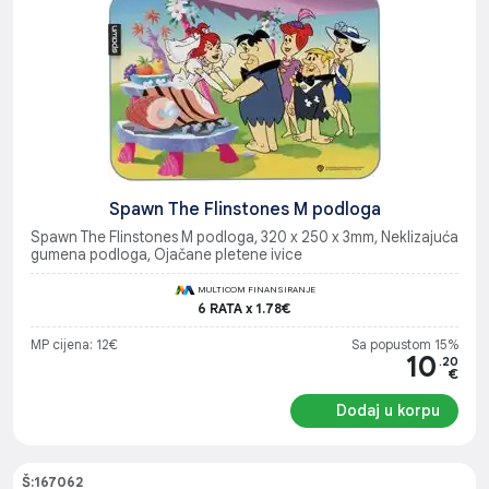
Spawn The Flinstones M podloga
Spawn The Flinstones M podloga, 320 x 250 x 3mm, Neklizajuća
gumena podloga, Ojačane pletene ivice
MULTICOM FINANSIRANJE
6 RATA x 1.78€
MP cijena: 12€
Sa popustom 15%
10
.20
€
Dodaj u korpu
Š:167062