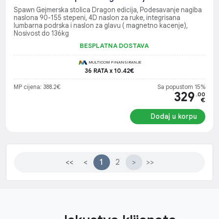
Spawn Gejmerska stolica Dragon edicija, Podesavanje nagiba
naslona 90-155 stepeni, 4D naslon za ruke, integrisana
lumbarna podrska i naslon za glavu ( magnetno kacenje),
Nosivost do 136kg
BESPLATNA DOSTAVA
MULTICOM FINANSIRANJE
36 RATA x 10.42€
MP cijena: 388.2€
Sa popustom 15%
329
.00
€
Dodaj u korpu
<<
<
1
2
>
>>