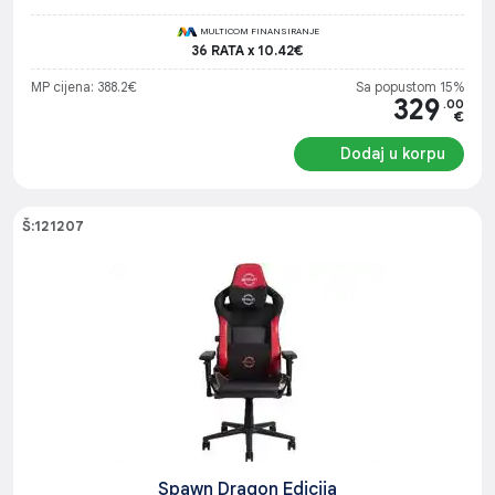
MULTICOM FINANSIRANJE
36 RATA x 10.42€
MP cijena: 388.2€
Sa popustom 15%
329
.00
€
Dodaj u korpu
Š:121207
Spawn Dragon Edicija