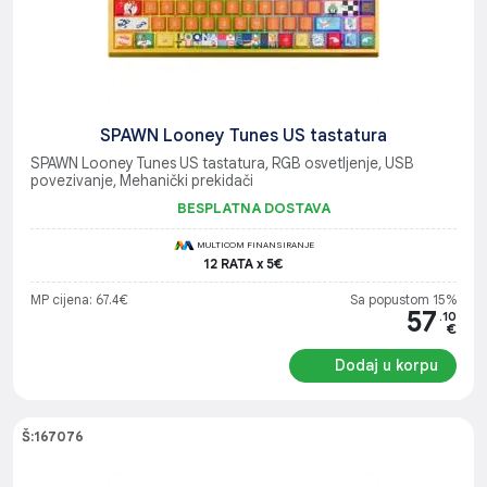
SPAWN Looney Tunes US tastatura
SPAWN Looney Tunes US tastatura, RGB osvetljenje, USB
povezivanje, Mehanički prekidači
BESPLATNA DOSTAVA
MULTICOM FINANSIRANJE
12 RATA x 5€
MP cijena: 67.4€
Sa popustom 15%
57
.10
€
Dodaj u korpu
Š:167076