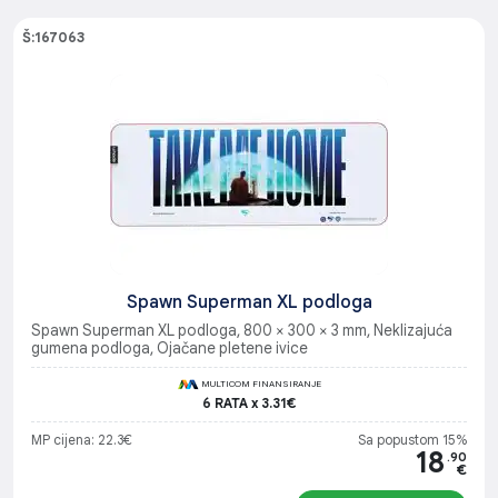
Š:167063
Spawn Superman XL podloga
Spawn Superman XL podloga, 800 × 300 × 3 mm, Neklizajuća
gumena podloga, Ojačane pletene ivice
MULTICOM FINANSIRANJE
6 RATA x 3.31€
MP cijena: 22.3€
Sa popustom 15%
18
.90
€