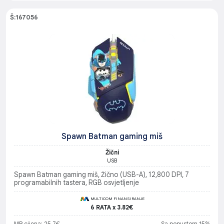
Š:167056
Spawn Batman gaming miš
Žični
USB
Spawn Batman gaming miš, Žično (USB-A), 12,800 DPI, 7
programabilnih tastera, RGB osvjetljenje
MULTICOM FINANSIRANJE
6 RATA x 3.82€
MP cijena: 25.7€
Sa popustom 15%