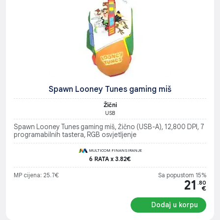
Spawn Looney Tunes gaming miš
Žični
USB
Spawn Looney Tunes gaming miš, Žično (USB-A), 12,800 DPI, 7
programabilnih tastera, RGB osvjetljenje
MULTICOM FINANSIRANJE
6 RATA x 3.82€
MP cijena: 25.7€
Sa popustom 15%
21
.80
€
Dodaj u korpu