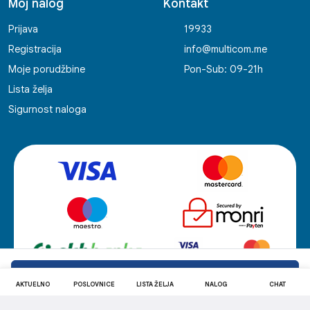
Moj nalog
Kontakt
Prijava
19933
Registracija
info@multicom.me
Moje porudžbine
Pon-Sub: 09-21h
Lista želja
Sigurnost naloga
Filteri i sortiranje
AKTUELNO
POSLOVNICE
LISTA ŽELJA
NALOG
CHAT
© 2006-2026 Multicom Retail. Sva prava zadržana. Developed by