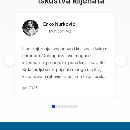
Iskustva klijenata
Enko Nurković
Multicom M2
Ljudi koji znaju svoj posao i koji znaju kako s
narodom. Dostupni za sve moguće
Prethodna recenzija
informacije, preporuke, poređenja i savjete.
Sljed
Srdačni, ljubazni, prijatni i mnogo strpljivi,
kako uživo u njihovim radnjama tako i preko
kanala komunikacije. Svaka topla preporuka
jun 2025
za Multicom d.o.o. i sve pohvale za takvu
firmu koja je na nivou i koja, može se
slobodno reći, parira velikim firmama i
korporacijama u svijetu. Posebno se ističe
njihov individualni pristup, jasnoća i brzina u
komunikaciji te osjećaj povjerenja kod