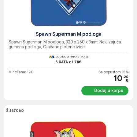
Spawn Superman M podloga
Spawn Superman M podloga, 320 x 250 x 3mm, Neklizajuća
gumena podloga, Ojačane pletene ivice
MULTICOM FINANSIRANJE
6 RATA x 1.78€
MP cijena: 12€
Sa popustom 15%
10
.20
€
Dodaj u korpu
Š:167060