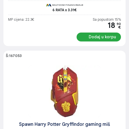
MULTICOM FINANSIRANJE
6 RATA x 3.31€
MP cijena: 22.3€
Sa popustom 15%
18
.90
€
Dodaj u korpu
Š:167053
Spawn Harry Potter Gryffindor gaming miš