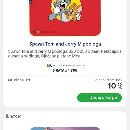
Spawn Tom and Jerry M podloga
Spawn Tom and Jerry M podloga, 320 x 250 x 3mm, Neklizajuća
gumena podloga, Ojačane pletene ivice
MULTICOM FINANSIRANJE
6 RATA x 1.78€
MP cijena: 12€
Sa popustom 15%
10
.20
€
Dodaj u korpu
Š:167061