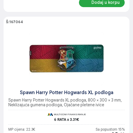
Dodaj u korpu
Š:167064
Spawn Harry Potter Hogwards XL podloga
Spawn Harry Potter Hogwards XL podloga, 800 × 300 × 3 mm,
Neklizajuća gumena podloga, Ojačane pletene ivice
MULTICOM FINANSIRANJE
6 RATA x 3.31€
MP cijena: 22.3€
Sa popustom 15%