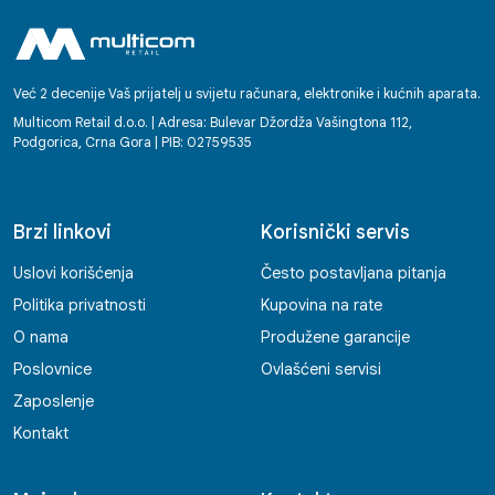
kupaca koji stvaraju već pri prvom kontaktu.
Bilo da se radi o podršci, savjetovanju ili
tehničkoj pomoći, radnici Multicoma
ostavljaju dojam partnera na kojega se
Već 2 decenije Vaš prijatelj u svijetu računara, elektronike i kućnih aparata.
možete osloniti. Svako dobro! Enko
Multicom Retail d.o.o. | Adresa: Bulevar Džordža Vašingtona 112,
Podgorica, Crna Gora | PIB: 02759535
Brzi linkovi
Korisnički servis
Uslovi korišćenja
Često postavljana pitanja
Politika privatnosti
Kupovina na rate
O nama
Produžene garancije
Poslovnice
Ovlašćeni servisi
Zaposlenje
Kontakt