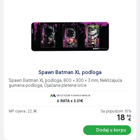
Spawn Batman XL podloga
Spawn Batman XL podloga, 800 × 300 × 3 mm, Neklizajuća
gumena podloga, Ojačane pletene ivice
MULTICOM FINANSIRANJE
6 RATA x 3.31€
MP cijena: 22.3€
Sa popustom 15%
18
.90
€
Dodaj u korpu