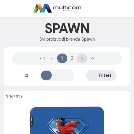
SPAWN
Svi proizvodi brenda Spawn
<<
<
1
2
>
>>
Filteri
:
32
Š:167059