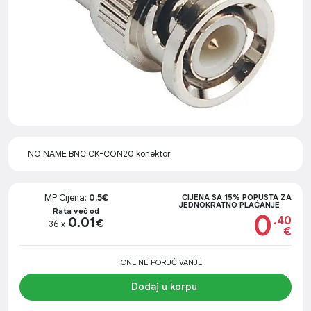
NO NAME BNC CK-CON20 konektor
MP Cijena:
0.5€
CIJENA SA 15% POPUSTA ZA
JEDNOKRATNO PLAĆANJE
Rata već od
0
.40
0.01
€
36 x
€
ONLINE PORUČIVANJE
Dodaj u korpu