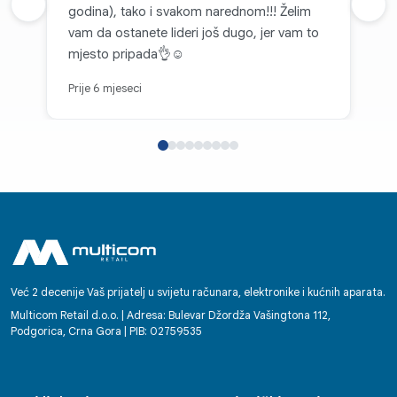
Prethodna recenzija
godina), tako i svakom narednom!!! Želim
Sljed
vam da ostanete lideri još dugo, jer vam to
mjesto pripada👌☺️
Prije 6 mjeseci
Već 2 decenije Vaš prijatelj u svijetu računara, elektronike i kućnih aparata.
Multicom Retail d.o.o. | Adresa: Bulevar Džordža Vašingtona 112,
Podgorica, Crna Gora | PIB: 02759535