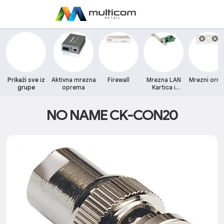
Prikaži sve iz
Aktivna mrezna
Firewall
Mrezna LAN
Mrezni orm
grupe
oprema
Kartica i
adapteri
NO NAME CK-CON20