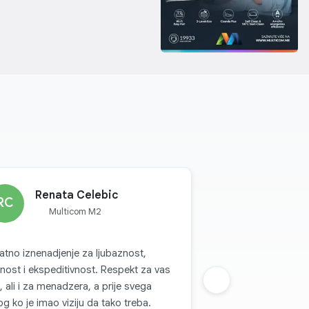
Renata Celebic
RC
Multicom M2
jatno iznenadjenje za ljubaznost,
nost i ekspeditivnost. Respekt za vas
, ali i za menadzera, a prije svega
Sljedeca grupa
g ko je imao viziju da tako treba.