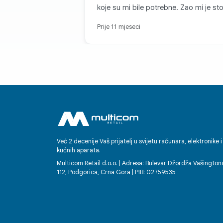
koje su mi bile potrebne. Zao mi je st
nisam zapamtio kako se zove! 👍🏼
Prije 11 mjeseci
Već 2 decenije Vaš prijatelj u svijetu računara, elektronike i
kućnih aparata.
Multicom Retail d.o.o. | Adresa: Bulevar Džordža Vašington
112, Podgorica, Crna Gora | PIB: 02759535