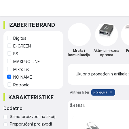
IZABERITE BRAND
Digitus
E-GREEN
Mreža i
Aktivna mrezna
F
FS
komunikacija
oprema
MAXPRO LINE
MikroTik
Ukupno pronađenih artikala
NO NAME
Rotronic
Schrack technik
Aktivni filteri:
NO NAME
KARAKTERISTIKE
Ubiquiti
Š:66844
Dodatno
Samo proizvodi na akciji
Preporučeni proizvodi