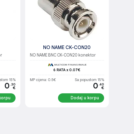
NO NAME CK-CON20
r
NO NAME BNC CK-CON20 konektor
MULTICOM FINANSIRANJE
6 RATA x 0.07€
stom 15%
MP cijena: 0.5€
Sa popustom 15%
0
0
.30
.40
€
€
korpu
Dodaj u korpu