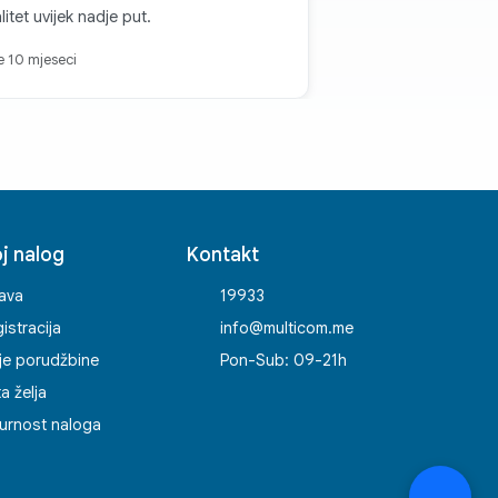
litet uvijek nadje put.
je 10 mjeseci
j nalog
Kontakt
java
19933
istracija
info@multicom.me
je porudžbine
Pon-Sub: 09-21h
ta želja
urnost naloga