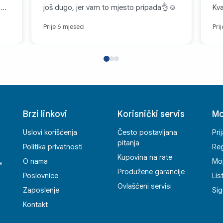
o
još dugo, jer vam to mjesto pripada👌☺️
Kva
Prije 6 mjeseci
Pri
Brzi linkovi
Korisnički servis
Mo
Uslovi korišćenja
Često postavljana
Pri
pitanja
Politika privatnosti
Reg
Kupovina na rate
O nama
Mo
a
Produžene garancije
Poslovnice
Lis
Ovlašćeni servisi
Zaposlenje
Sig
Kontakt