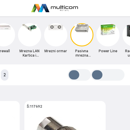
irewall
Mrezna LAN
Mrezni ormar
Pasivna
Power Line
Ra
Kartica i
mrezna
u
adapteri
oprema
:
2
Š:117692