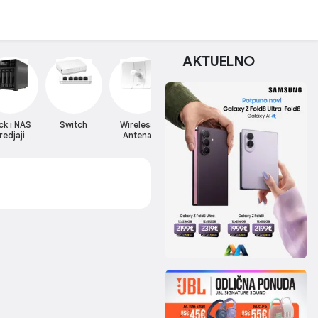
AKTUELNO
ck i NAS
Switch
Wireless
Wireless
Wireless
redjaji
Antena
Kartica
Router