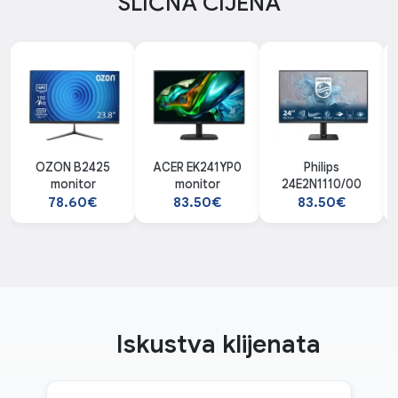
SLIČNA CIJENA
OZON B2425
ACER EK241YP0
Philips
monitor
monitor
24E2N1110/00
78.60€
83.50€
83.50€
Iskustva klijenata