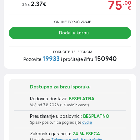
75
.00
2.37
€
36 x
€
ONLINE PORUČIVANJE
Dodaj u korpu
PORUČITE TELEFONOM
19933
150940
Pozovite
i pročitajte šifru
Dostupno za brzu isporuku
Redovna dostava:
BESPLATNA
Već od 7.8.2026
(1-5 radnih dana*)
Preuzimanje u poslovnici:
BESPLATNO
Spisak poslovnica pogledajte
ovdje
Zakonska garancija:
24 MJESECA
U skladu sa
Zakonom o zaštiti potrošača