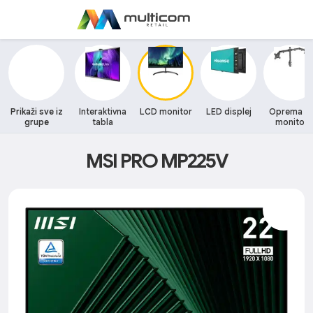
Prikaži sve iz
Interaktivna
LCD monitor
LED displej
Oprema z
grupe
tabla
monitor
MSI PRO MP225V