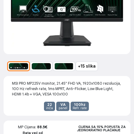
+15 slika
MSI PRO MP225V monitor, 21.45" FHD VA, 1920x1080 rezolucija,
100 Hz refresh rate, 1ms MPRT, Anti-Flicker, Low Blue Light,
HDMI 1.4b + VGA, VESA 100x100
22
VA
100hz
inča
panel
Refr. rate
MP Cijena:
88.5€
CIJENA SA 15% POPUSTA ZA
JEDNOKRATNO PLAĆANJE
Rata već od