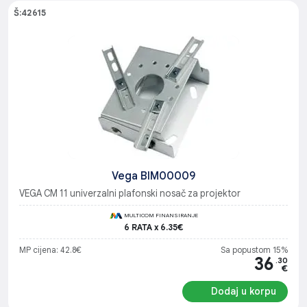
Š:42615
Vega BIM00009
VEGA CM 11 univerzalni plafonski nosač za projektor
MULTICOM FINANSIRANJE
6 RATA x 6.35€
MP cijena: 42.8€
Sa popustom 15%
36
.30
€
Dodaj u korpu