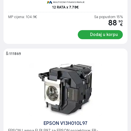
MULTICOM FINANSIRANJE
12 RATA x 7.78€
MP cijena: 104.9€
Sa popustom 15%
88
.90
€
Dodaj u korpu
Š:111869
EPSON V13H010L97
EPSON Lampa ELPLP97 za EPSON projektore: EB-