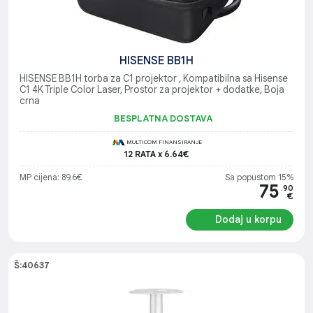
HISENSE BB1H
HISENSE BB1H torba za C1 projektor , Kompatibilna sa Hisense
C1 4K Triple Color Laser, Prostor za projektor + dodatke, Boja
crna
BESPLATNA DOSTAVA
MULTICOM FINANSIRANJE
12 RATA x 6.64€
MP cijena: 89.6€
Sa popustom 15%
75
.90
€
Dodaj u korpu
Š:40637