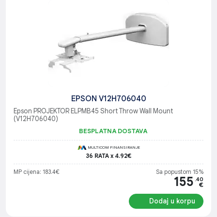
EPSON V12H706040
Epson PROJEKTOR ELPMB45 Short Throw Wall Mount
(V12H706040)
BESPLATNA DOSTAVA
MULTICOM FINANSIRANJE
36 RATA x 4.92€
MP cijena: 183.4€
Sa popustom 15%
155
.40
€
Dodaj u korpu