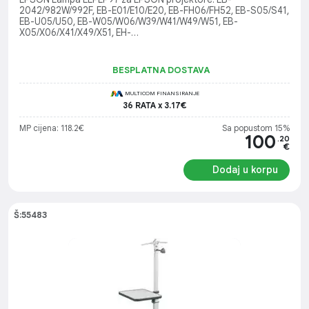
2042/982W/992F, EB-E01/E10/E20, EB-FH06/FH52, EB-S05/S41,
EB-U05/U50, EB-W05/W06/W39/W41/W49/W51, EB-
X05/X06/X41/X49/X51, EH-
TW5400/TW5600/TW5650/TW5700/TW5705/TW5820/TW5825
/TW610/TW650, EH-TW6150/TW6250/TW740/TW750
BESPLATNA DOSTAVA
MULTICOM FINANSIRANJE
36 RATA x 3.17€
MP cijena: 118.2€
Sa popustom 15%
100
.20
€
Dodaj u korpu
Š:55483