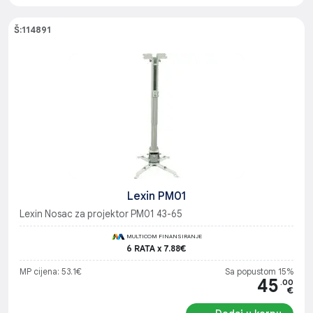
Š:114891
Lexin PM01
Lexin Nosac za projektor PM01 43-65
MULTICOM FINANSIRANJE
6 RATA x 7.88€
MP cijena: 53.1€
Sa popustom 15%
45
.00
€