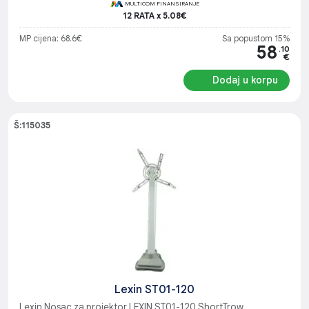
MULTICOM FINANSIRANJE
12 RATA x 5.08€
MP cijena: 68.6€
Sa popustom 15%
58
.10
€
Dodaj u korpu
Š:115035
Lexin ST01-120
Lexin Nosac za projektor LEXIN ST01-120 ShortTrow