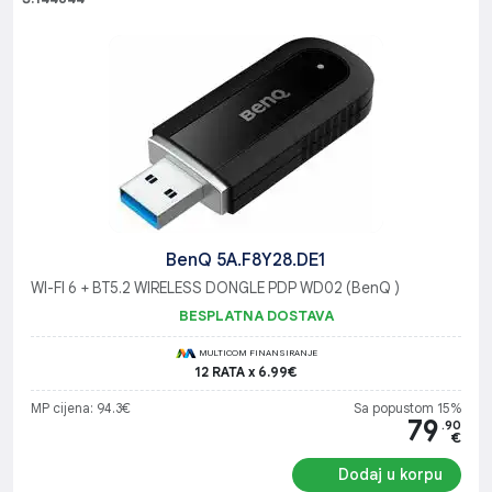
BenQ 5A.F8Y28.DE1
WI-FI 6 + BT5.2 WIRELESS DONGLE PDP WD02 (BenQ )
BESPLATNA DOSTAVA
MULTICOM FINANSIRANJE
12 RATA x 6.99€
MP cijena: 94.3€
Sa popustom 15%
79
.90
€
Dodaj u korpu