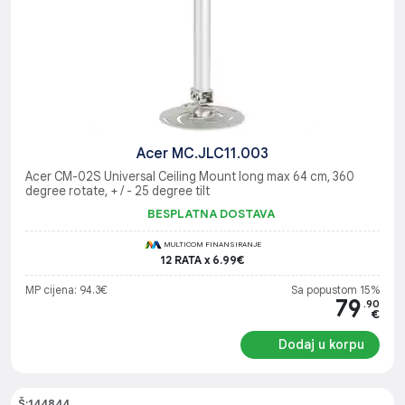
Acer MC.JLC11.003
Acer CM-02S Universal Ceiling Mount long max 64 cm, 360
degree rotate, + / - 25 degree tilt
BESPLATNA DOSTAVA
MULTICOM FINANSIRANJE
12 RATA x 6.99€
MP cijena: 94.3€
Sa popustom 15%
79
.90
€
Dodaj u korpu
Š:144844