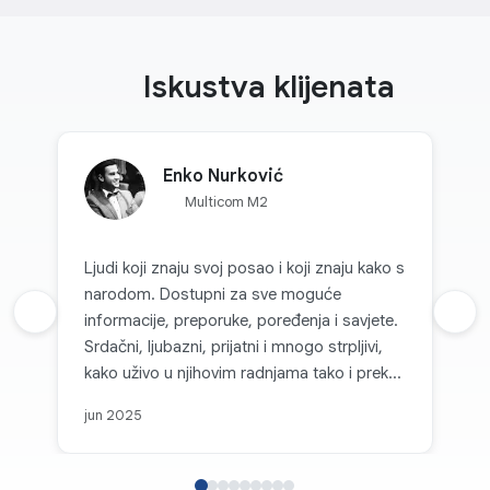
Iskustva klijenata
Enko Nurković
Multicom M2
Ljudi koji znaju svoj posao i koji znaju kako s
narodom. Dostupni za sve moguće
Prethodna recenzija
informacije, preporuke, poređenja i savjete.
Sljed
Srdačni, ljubazni, prijatni i mnogo strpljivi,
kako uživo u njihovim radnjama tako i preko
kanala komunikacije. Svaka topla preporuka
jun 2025
za Multicom d.o.o. i sve pohvale za takvu
firmu koja je na nivou i koja, može se
slobodno reći, parira velikim firmama i