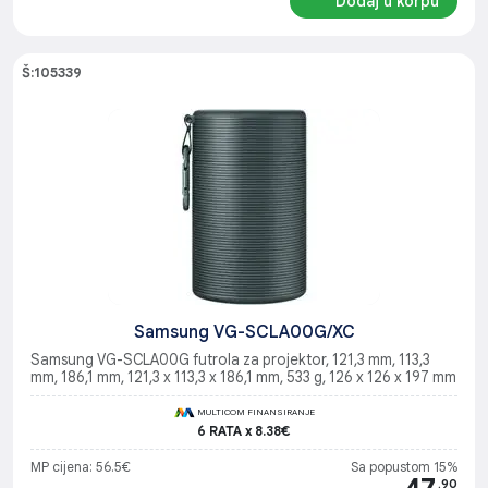
Dodaj u korpu
Š:105339
Samsung VG-SCLA00G/XC
Samsung VG-SCLA00G futrola za projektor, 121,3 mm, 113,3
mm, 186,1 mm, 121,3 x 113,3 x 186,1 mm, 533 g, 126 x 126 x 197 mm
MULTICOM FINANSIRANJE
6 RATA x 8.38€
MP cijena: 56.5€
Sa popustom 15%
.90