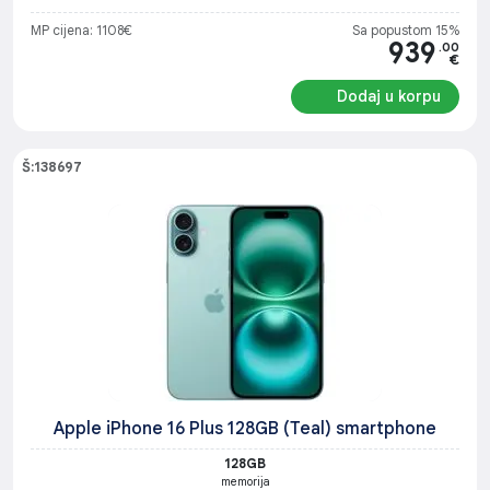
MP cijena: 1108€
Sa popustom 15%
939
.00
€
Dodaj u korpu
Š:138697
Apple iPhone 16 Plus 128GB (Teal) smartphone
128GB
memorija