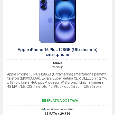
Apple iPhone 16 Plus 128GB (Ultramarine)
smartphone
128GB
memorija
Apple iPhone 16 Plus 128GB (Ultramarine) smartphone pametni
telefon (MXVX3SX/A), Ekran: Super Retina XDR OLED, 6,7", 2796
x 1290 piksela, 460 ppi, Procesor: A18 Bionic, Glavna kamera:
48 MP, f/1.6, OIS, Telefoto: 12 MP, 2x optički zum, Ultraširoka
kamera: 12 MP (120° vidno polje), Operativni sistem: iOS 18
BESPLATNA DOSTAVA
MULTICOM FINANSIRANJE
36 RATA x 29.73€