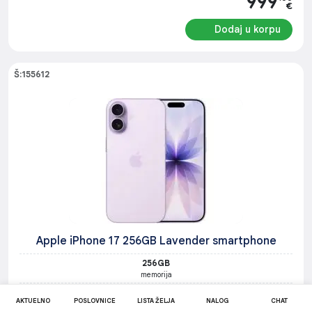
999
€
Dodaj u korpu
Š:155612
Apple iPhone 17 256GB Lavender smartphone
256GB
memorija
Apple iPhone 17 256GB Lavender smartphone, 6.3" Super
AKTUELNO
POSLOVNICE
LISTA ŽELJA
NALOG
CHAT
Retina XDR ProMotion 120Hz ekran, 48MP Fusion zadnja