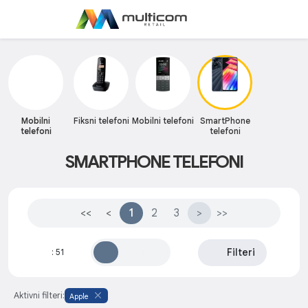
Mobilni
Fiksni telefoni
Mobilni telefoni
SmartPhone
telefoni
telefoni
SMARTPHONE TELEFONI
<<
<
1
2
3
>
>>
Filteri
:
51
Aktivni filteri:
Apple