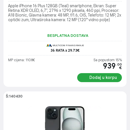
Apple iPhone 16 Plus 128GB (Teal) smartphone, Ekran: Super
Retina XDR OLED, 6,7", 2796 x 1290 piksela, 460 ppi, Procesor:
A18 Bionic, Glavna kamera: 48 MP, f/1.6, OIS, Telefoto: 12 MP, 2x
optički zum, Ultraširoka kamera: 12 MP (120° vidno polje)
BESPLATNA DOSTAVA
MULTICOM FINANSIRANJE
36 RATA x 29.73€
MP cijena: 1108€
Sa popustom 15%
939
.00
€
Dodaj u korpu
Š:140430