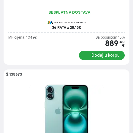
kamera: 12 MP (120° vidno polje), Operativni sistem: iOS 18
BESPLATNA DOSTAVA
MULTICOM FINANSIRANJE
36 RATA x 28.15€
MP cijena: 1049€
Sa popustom 15%
889
.00
€
Dodaj u korpu
Š:138673