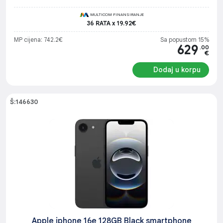
Senzori: Face ID, akcelerometar, žiroskop, barometar, senzor
blizine, senzor ambijentalnog svjetla, Sistem: iOS 18, SIM: Dual
MULTICOM FINANSIRANJE
SIM (nano-SIM i eSIM),
36 RATA x 19.92€
MP cijena: 742.2€
Sa popustom 15%
629
.00
€
Dodaj u korpu
Š:146630
Apple iphone 16e 128GB Black smartphone