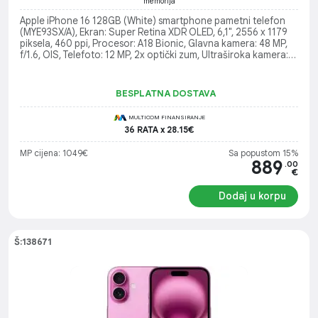
memorija
Apple iPhone 16 128GB (White) smartphone pametni telefon
(MYE93SX/A), Ekran: Super Retina XDR OLED, 6,1", 2556 x 1179
piksela, 460 ppi, Procesor: A18 Bionic, Glavna kamera: 48 MP,
f/1.6, OIS, Telefoto: 12 MP, 2x optički zum, Ultraširoka kamera:
12 MP (120° vidno polje), Operativni sistem: iOS 18
BESPLATNA DOSTAVA
MULTICOM FINANSIRANJE
36 RATA x 28.15€
MP cijena: 1049€
Sa popustom 15%
889
.00
€
Dodaj u korpu
Š:138671