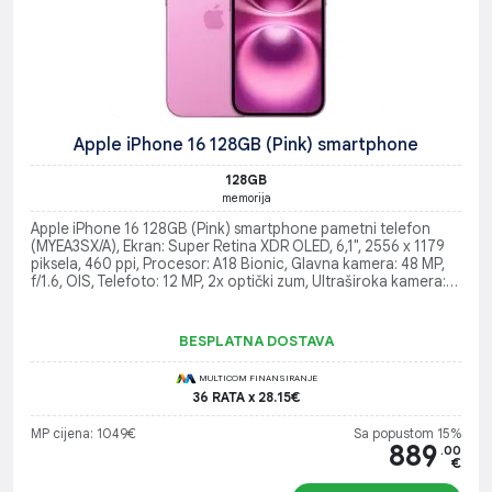
Apple iPhone 16 128GB (Pink) smartphone
128GB
memorija
Apple iPhone 16 128GB (Pink) smartphone pametni telefon
(MYEA3SX/A), Ekran: Super Retina XDR OLED, 6,1", 2556 x 1179
piksela, 460 ppi, Procesor: A18 Bionic, Glavna kamera: 48 MP,
f/1.6, OIS, Telefoto: 12 MP, 2x optički zum, Ultraširoka kamera:
12 MP (120° vidno polje), Operativni sistem: iOS 18
BESPLATNA DOSTAVA
MULTICOM FINANSIRANJE
36 RATA x 28.15€
MP cijena: 1049€
Sa popustom 15%
889
.00
€