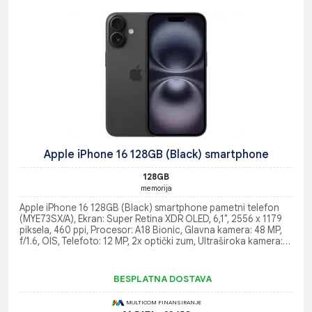
Apple iPhone 16 128GB (Black) smartphone
128GB
memorija
Apple iPhone 16 128GB (Black) smartphone pametni telefon
(MYE73SX/A), Ekran: Super Retina XDR OLED, 6,1", 2556 x 1179
piksela, 460 ppi, Procesor: A18 Bionic, Glavna kamera: 48 MP,
f/1.6, OIS, Telefoto: 12 MP, 2x optički zum, Ultraširoka kamera:
12 MP (120° vidno polje), Operativni sistem: iOS 18
BESPLATNA DOSTAVA
MULTICOM FINANSIRANJE