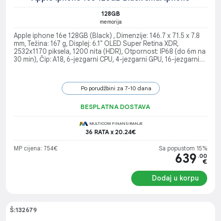
128GB
memorija
Apple iphone 16e 128GB (Black) , Dimenzije: 146.7 x 71.5 x 7.8
mm, Težina: 167 g, Displej: 6.1" OLED Super Retina XDR,
2532x1170 piksela, 1200 nita (HDR), Otpornost: IP68 (do 6m na
30 min), Čip: A18, 6-jezgarni CPU, 4-jezgarni GPU, 16-jezgarni
Neural Engine, Kamera (zadnja): 48MP Fusion + 12MP Telefoto,
10x digitalni zum, HDR, noćni režim, Kamera (prednja): 12MP, 4K
Dolby Vision video, Povezivost: 5G, Wi-Fi 6, Bluetooth 5.3, NFC,
Po porudžbini za 7-10 dana
Senzori: Face ID, akcelerometar, žiroskop, barometar, senzor
blizine, senzor ambijentalnog svjetla, Sistem: iOS 18, SIM: Dual
SIM (nano-SIM i eSIM),
BESPLATNA DOSTAVA
MULTICOM FINANSIRANJE
36 RATA x 20.24€
MP cijena: 754€
Sa popustom 15%
639
.00
€
Dodaj u korpu
Š:132679