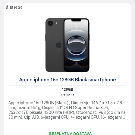
Š:151909
Apple iphone 16e 128GB Black smartphone
128GB
memorija
Apple iphone 16e 128GB (Black) , Dimenzije: 146.7 x 71.5 x 7.8
mm, Težina: 167 g, Displej: 6.1" OLED Super Retina XDR,
2532x1170 piksela, 1200 nita (HDR), Otpornost: IP68 (do 6m na
30 min), Čip: A18, 6-jezgarni CPU, 4-jezgarni GPU, 16-jezgarni
Neural Engine, Kamera (zadnja): 48MP Fusion + 12MP Telefoto,
10x digitalni zum, HDR, noćni režim, Kamera (prednja): 12MP, 4K
Dolby Vision video, Povezivost: 5G, Wi-Fi 6, Bluetooth 5.3, NFC,
BESPLATNA DOSTAVA