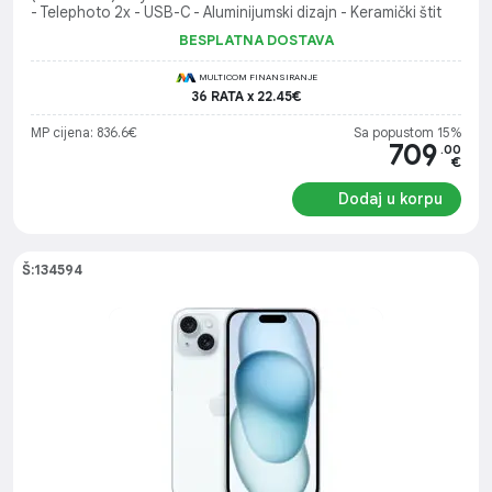
- Telephoto 2x - USB-C - Aluminijumski dizajn - Keramički štit
BESPLATNA DOSTAVA
MULTICOM FINANSIRANJE
36 RATA x 22.45€
MP cijena: 836.6€
Sa popustom 15%
709
.00
€
Dodaj u korpu
Š:134594