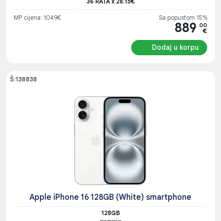
36 RATA x 28.15€
MP cijena: 1049€
Sa popustom 15%
889
.00
€
Dodaj u korpu
Š:138838
Apple iPhone 16 128GB (White) smartphone
128GB