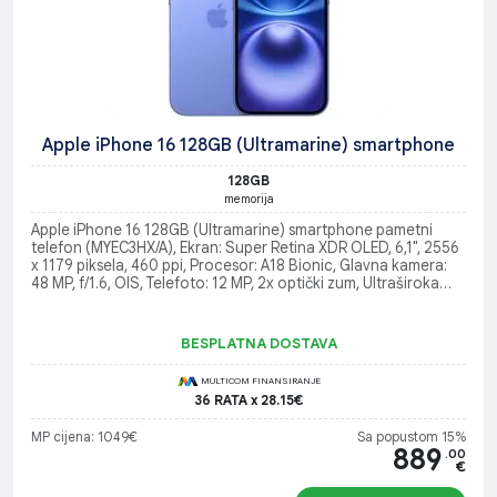
Apple iPhone 16 128GB (Ultramarine) smartphone
128GB
memorija
Apple iPhone 16 128GB (Ultramarine) smartphone pametni
telefon (MYEC3HX/A), Ekran: Super Retina XDR OLED, 6,1", 2556
x 1179 piksela, 460 ppi, Procesor: A18 Bionic, Glavna kamera:
48 MP, f/1.6, OIS, Telefoto: 12 MP, 2x optički zum, Ultraširoka
kamera: 12 MP (120° vidno polje), Operativni sistem: iOS 18
BESPLATNA DOSTAVA
MULTICOM FINANSIRANJE
36 RATA x 28.15€
MP cijena: 1049€
Sa popustom 15%
889
.00
€