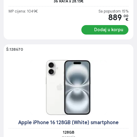
36 RATA x 28.15€
MP cijena: 1049€
Sa popustom 15%
889
.00
€
Dodaj u korpu
Š:138670
Apple iPhone 16 128GB (White) smartphone
128GB