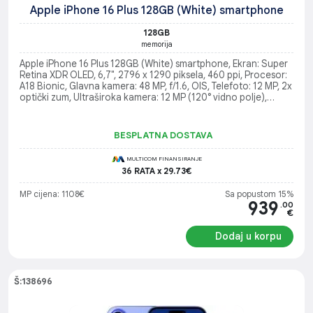
Apple iPhone 16 Plus 128GB (White) smartphone
128GB
memorija
Apple iPhone 16 Plus 128GB (White) smartphone, Ekran: Super
Retina XDR OLED, 6,7", 2796 x 1290 piksela, 460 ppi, Procesor:
A18 Bionic, Glavna kamera: 48 MP, f/1.6, OIS, Telefoto: 12 MP, 2x
optički zum, Ultraširoka kamera: 12 MP (120° vidno polje),
Operativni sistem: iOS 18
BESPLATNA DOSTAVA
MULTICOM FINANSIRANJE
36 RATA x 29.73€
MP cijena: 1108€
Sa popustom 15%
939
.00
€
Dodaj u korpu
Š:138696