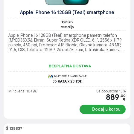
Apple iPhone 16 128GB (Teal) smartphone
128GB
memorija
Apple iPhone 16 128GB (Teal) smartphone pametni telefon
(MYED3SX/A), Ekran: Super Retina XDR OLED, 6,1", 2556 x 1179
piksela, 460 ppi, Procesor: A18 Bionic, Glavna kamera: 48 MP,
f/1.6, OIS, Telefoto: 12 MP, 2x optički zum, Ultraširoka kamera:
12 MP (120° vidno polje), Operativni sistem: iOS 18
BESPLATNA DOSTAVA
MULTICOM FINANSIRANJE
36 RATA x 28.15€
MP cijena: 1049€
Sa popustom 15%
889
.00
€
Dodaj u korpu
Š:138837