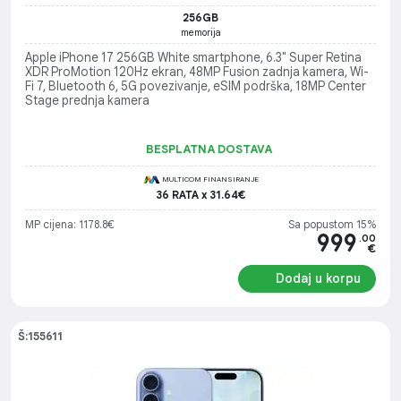
256GB
memorija
Apple iPhone 17 256GB White smartphone, 6.3" Super Retina
XDR ProMotion 120Hz ekran, 48MP Fusion zadnja kamera, Wi-
Fi 7, Bluetooth 6, 5G povezivanje, eSIM podrška, 18MP Center
Stage prednja kamera
BESPLATNA DOSTAVA
MULTICOM FINANSIRANJE
36 RATA x 31.64€
MP cijena: 1178.8€
Sa popustom 15%
999
.00
€
Dodaj u korpu
Š:155611