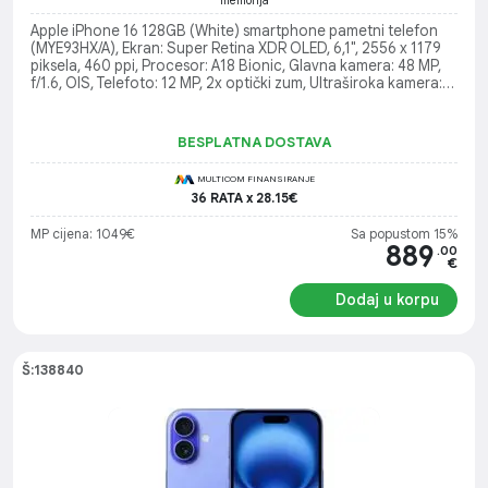
memorija
Apple iPhone 16 128GB (White) smartphone pametni telefon
(MYE93HX/A), Ekran: Super Retina XDR OLED, 6,1", 2556 x 1179
piksela, 460 ppi, Procesor: A18 Bionic, Glavna kamera: 48 MP,
f/1.6, OIS, Telefoto: 12 MP, 2x optički zum, Ultraširoka kamera:
12 MP (120° vidno polje), Operativni sistem: iOS 18
BESPLATNA DOSTAVA
MULTICOM FINANSIRANJE
36 RATA x 28.15€
MP cijena: 1049€
Sa popustom 15%
889
.00
€
Dodaj u korpu
Š:138840