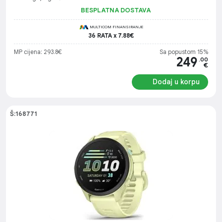
BESPLATNA DOSTAVA
MULTICOM FINANSIRANJE
36 RATA x 7.88€
MP cijena: 293.8€
Sa popustom 15%
249
.00
€
Dodaj u korpu
Š:168771