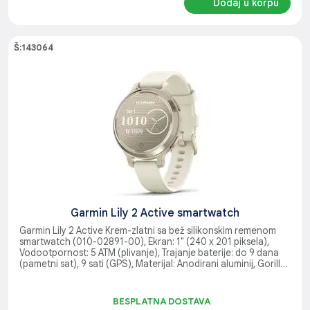
Dodaj u korpu
Š:143064
Garmin Lily 2 Active smartwatch
Garmin Lily 2 Active Krem-zlatni sa bež silikonskim remenom
smartwatch (010-02891-00), Ekran: 1" (240 x 201 piksela),
Vodootpornost: 5 ATM (plivanje), Trajanje baterije: do 9 dana
(pametni sat), 9 sati (GPS), Materijal: Anodirani aluminij, Gorilla
Glass 3, Silikon, Funkcije: GPS, GLONASS, Galileo, praćenje
zdravlja, puls, stres, spavanje, Garmin Pay, Aktivnosti: Trčanje,
Plivanje, Golf, Biciklizam, Fitness, Priključci: Bluetooth, ANT+
BESPLATNA DOSTAVA