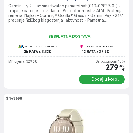
Garmin Lily 2 Lilac smartwatch pametni sat (010-02839-01) -
Trajanje baterije: Do 5 dana - Vodootpornost: 5 ATM - Materijal
remena: Najlon - Corning® Gorilla® Glass 3 - Garmin Pay - 24/7
praćenje fizičkog blagostanja i aktivnosti - Pametna
obavještenja
BESPLATNA DOSTAVA
MULTICOM FINANSIRANJE
CRNOGORSKI TELEKOM
36 RATA x 8.83€
12 RATA x 27.9€
MP cijena: 329.2€
Sa popustom 15%
279
.00
€
Dodaj u korpu
Š:163698