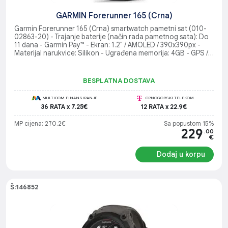
GARMIN Forerunner 165 (Crna)
Garmin Forerunner 165 (Crna) smartwatch pametni sat (010-
02863-20) - Trajanje baterije (način rada pametnog sata): Do
11 dana - Garmin Pay™ - Ekran: 1.2" / AMOLED / 390x390px -
Materijal narukvice: Silikon - Ugrađena memorija: 4GB - GPS /
GLONASS / Galileo - Napredno praćenje fizičke aktivnosti i
dobrobiti
BESPLATNA DOSTAVA
MULTICOM FINANSIRANJE
CRNOGORSKI TELEKOM
36 RATA x 7.25€
12 RATA x 22.9€
MP cijena: 270.2€
Sa popustom 15%
229
.00
€
Dodaj u korpu
Š:146852