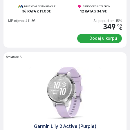
MULTICOM FINANSIRANJE
CRNOGORSKI TELEKOM
36 RATA x 11.05€
12 RATA x 34.9€
MP cijena: 411.8€
Sa popustom 15%
349
.00
€
Dodaj u korpu
Š:145386
Garmin Lily 2 Active (Purple)