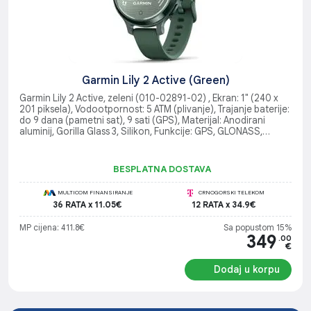
Garmin Lily 2 Active (Green)
Garmin Lily 2 Active, zeleni (010-02891-02) , Ekran: 1" (240 x
201 piksela), Vodootpornost: 5 ATM (plivanje), Trajanje baterije:
do 9 dana (pametni sat), 9 sati (GPS), Materijal: Anodirani
aluminij, Gorilla Glass 3, Silikon, Funkcije: GPS, GLONASS,
Galileo, praćenje zdravlja, puls, stres, spavanje, Garmin Pay,
Aktivnosti: Trčanje, Plivanje, Golf, Biciklizam, Fitness, Priključci:
Bluetooth, ANT+
BESPLATNA DOSTAVA
MULTICOM FINANSIRANJE
CRNOGORSKI TELEKOM
36 RATA x 11.05€
12 RATA x 34.9€
MP cijena: 411.8€
Sa popustom 15%
349
.00
€
Dodaj u korpu