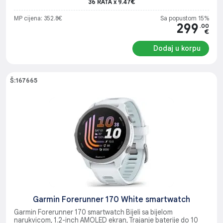
36 RATA x 9.47€
MP cijena: 352.8€
Sa popustom 15%
299
.00
€
Dodaj u korpu
Š:167665
Garmin Forerunner 170 White smartwatch
Garmin Forerunner 170 smartwatch Bijeli sa bijelom
narukvicom, 1.2-inch AMOLED ekran, Trajanje baterije do 10