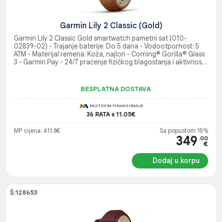
Garmin Lily 2 Classic (Gold)
Garmin Lily 2 Classic Gold smartwatch pametni sat (010-
02839-02) - Trajanje baterije: Do 5 dana - Vodootpornost: 5
ATM - Materijal remena: Koža, najlon - Corning® Gorilla® Glass
3 - Garmin Pay - 24/7 praćenje fizičkog blagostanja i aktivnosti
- Pametna obavještenja
BESPLATNA DOSTAVA
MULTICOM FINANSIRANJE
36 RATA x 11.05€
MP cijena: 411.8€
Sa popustom 15%
349
.00
€
Dodaj u korpu
Š:128653