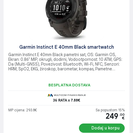
Garmin Instinct E 40mm Black smartwatch
Garmin Instinct E 40mm Black pametni sat, OS: Garmin OS,
Ekran: 0.86" MIP, okrugli, dodirni, Vodootpornost: 10 ATM, GPS:
Da (Multi-GNSS), Povezivost: Bluetooth, Wi-Fi, NFC, Senzori:
HRM, SpO2, EKG, žiroskop, barometar, kompas, Pametne
funkcije: Notifikacije, Garmin Connect, pronađi telefon/sat,
Sportski profili: Trčanje, biciklizam, plivanje, teretana, Baterija:
Do 14 dana (GPS do 21 h), Težina: 41 g, Dimenzije: 40 x 40 x
BESPLATNA DOSTAVA
13.6 mm,
MULTICOM FINANSIRANJE
36 RATA x 7.88€
MP cijena: 293.8€
Sa popustom 15%
249
.00
€
Dodaj u korpu