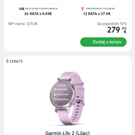
MULTICOM FINANSIRANJE
CRNOGORSKI TELEKOM
36 RATA x 8.83€
12 RATA x 27.9€
MP cijena: 329.2€
Sa popustom 15%
279
.00
€
Dodaj u korpu
Š:128673
Garmin Lily 2 (Lilac)