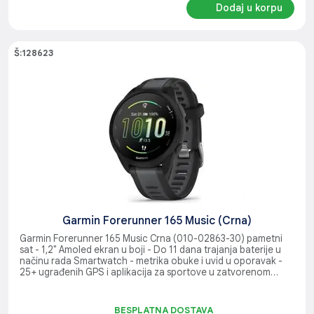
Dodaj u korpu
Š:128623
Garmin Forerunner 165 Music (Crna)
Garmin Forerunner 165 Music Crna (010-02863-30) pametni
sat - 1,2" Amoled ekran u boji - Do 11 dana trajanja baterije u
načinu rada Smartwatch - metrika obuke i uvid u oporavak -
25+ ugrađenih GPS i aplikacija za sportove u zatvorenom
prostoru - Dodirni ekran i dugmad - Muzika na Vašem zglobu
BESPLATNA DOSTAVA