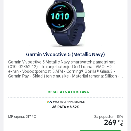
Garmin Vivoactive 5 (Metallic Navy)
Garmin Vivoactive 5 Metallic Navy smartwatch pametni sat
(010-02862-12) - Trajanje baterije: Do 11 dana - AMOLED
ekran - Vodootpornost: 5 ATM - Corning® Gorilla® Glass 3 -
Garmin Pay - Skladištenje muzike - Materijal remena: Silikon -
Memorija: 4GB - 24/7 praćenje fizičkog blagostanja i napredne
funckije praćenja aktivnosti - GPS / GLONASS / Galileo
BESPLATNA DOSTAVA
MULTICOM FINANSIRANJE
36 RATA x 8.52€
MP cijena: 317.4€
Sa popustom 15%
269
.00
€