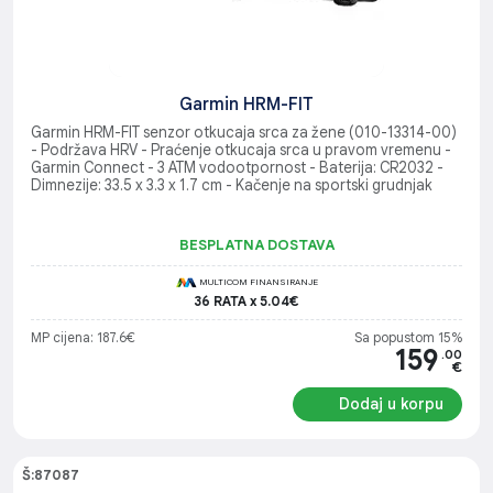
Garmin HRM-FIT
Garmin HRM-FIT senzor otkucaja srca za žene (010-13314-00)
- Podržava HRV - Praćenje otkucaja srca u pravom vremenu -
Garmin Connect - 3 ATM vodootpornost - Baterija: CR2032 -
Dimnezije: 33.5 x 3.3 x 1.7 cm - Kačenje na sportski grudnjak
BESPLATNA DOSTAVA
MULTICOM FINANSIRANJE
36 RATA x 5.04€
MP cijena: 187.6€
Sa popustom 15%
159
.00
€
Dodaj u korpu
Š:87087