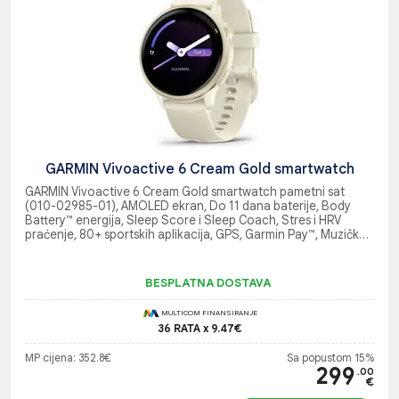
GARMIN Vivoactive 6 Cream Gold smartwatch
GARMIN Vivoactive 6 Cream Gold smartwatch pametni sat
(010-02985-01), AMOLED ekran, Do 11 dana baterije, Body
Battery™ energija, Sleep Score i Sleep Coach, Stres i HRV
praćenje, 80+ sportskih aplikacija, GPS, Garmin Pay™, Muzička
memorija, Smart notifikacije, VO2 Max
BESPLATNA DOSTAVA
MULTICOM FINANSIRANJE
36 RATA x 9.47€
MP cijena: 352.8€
Sa popustom 15%
299
.00
€