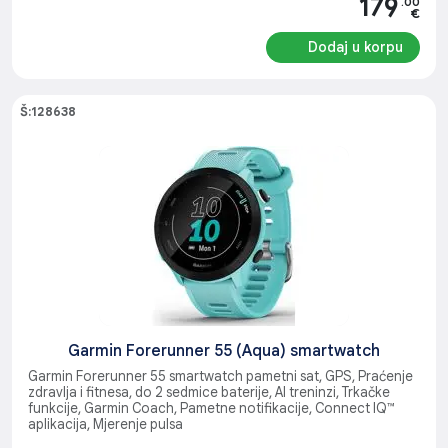
179
.00
€
Dodaj u korpu
Š:128638
Garmin Forerunner 55 (Aqua) smartwatch
Garmin Forerunner 55 smartwatch pametni sat, GPS, Praćenje
zdravlja i fitnesa, do 2 sedmice baterije, AI treninzi, Trkačke
funkcije, Garmin Coach, Pametne notifikacije, Connect IQ™
aplikacija, Mjerenje pulsa