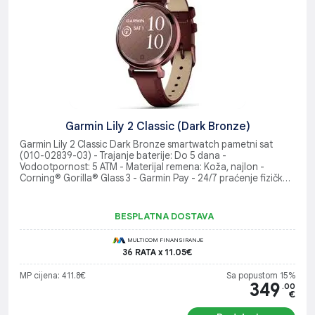
Garmin Lily 2 Classic (Dark Bronze)
Garmin Lily 2 Classic Dark Bronze smartwatch pametni sat
(010-02839-03) - Trajanje baterije: Do 5 dana -
Vodootpornost: 5 ATM - Materijal remena: Koža, najlon -
Corning® Gorilla® Glass 3 - Garmin Pay - 24/7 praćenje fizičkog
blagostanja i aktivnosti - Pametna obavještenja
BESPLATNA DOSTAVA
MULTICOM FINANSIRANJE
36 RATA x 11.05€
MP cijena: 411.8€
Sa popustom 15%
349
.00
€