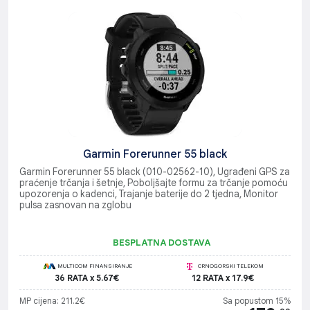
Garmin Forerunner 55 black
Garmin Forerunner 55 black (010-02562-10), Ugrađeni GPS za
praćenje trčanja i šetnje, Poboljšajte formu za trčanje pomoću
upozorenja o kadenci, Trajanje baterije do 2 tjedna, Monitor
pulsa zasnovan na zglobu
BESPLATNA DOSTAVA
MULTICOM FINANSIRANJE
CRNOGORSKI TELEKOM
36 RATA x 5.67€
12 RATA x 17.9€
MP cijena: 211.2€
Sa popustom 15%