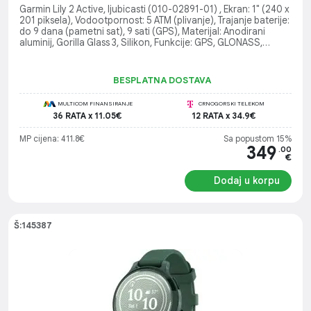
Garmin Lily 2 Active, ljubicasti (010-02891-01) , Ekran: 1" (240 x
201 piksela), Vodootpornost: 5 ATM (plivanje), Trajanje baterije:
do 9 dana (pametni sat), 9 sati (GPS), Materijal: Anodirani
aluminij, Gorilla Glass 3, Silikon, Funkcije: GPS, GLONASS,
Galileo, praćenje zdravlja, puls, stres, spavanje, Garmin Pay,
Aktivnosti: Trčanje, Plivanje, Golf, Biciklizam, Fitness, Priključci:
Bluetooth, ANT+
BESPLATNA DOSTAVA
MULTICOM FINANSIRANJE
CRNOGORSKI TELEKOM
36 RATA x 11.05€
12 RATA x 34.9€
MP cijena: 411.8€
Sa popustom 15%
349
.00
€
Dodaj u korpu
Š:145387