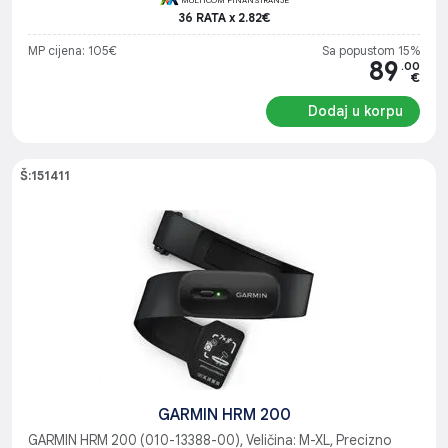
36 RATA x 2.82€
MP cijena: 105€
Sa popustom 15%
89
.00
€
Dodaj u korpu
Š:151411
GARMIN HRM 200
GARMIN HRM 200 (010-13388-00), Veličina: M-XL, Precizno