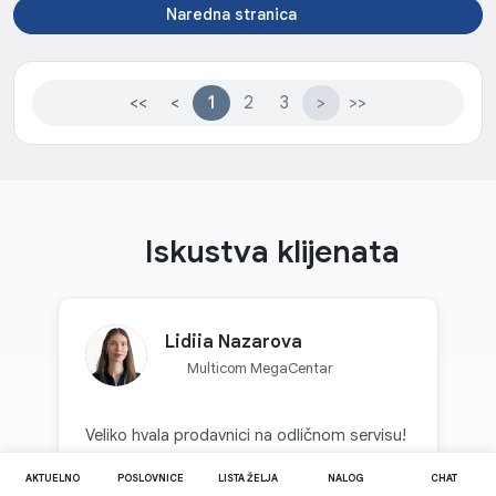
Naredna stranica
<<
<
1
2
3
>
>>
Iskustva klijenata
Lidiia Nazarova
Multicom MegaCentar
Veliko hvala prodavnici na odličnom servisu!
Ovo je baš ono mjesto đe se osjećaš
AKTUELNO
POSLOVNICE
LISTA ŽELJA
NALOG
CHAT
Prethodna recenzija
sigurno i spokojno, jer znaš da te nikad
Sljed