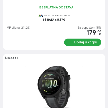
BESPLATNA DOSTAVA
MULTICOM FINANSIRANJE
36 RATA x 5.67€
MP cijena: 211.2€
Sa popustom 15%
179
.00
€
Dodaj u korpu
Š:134881