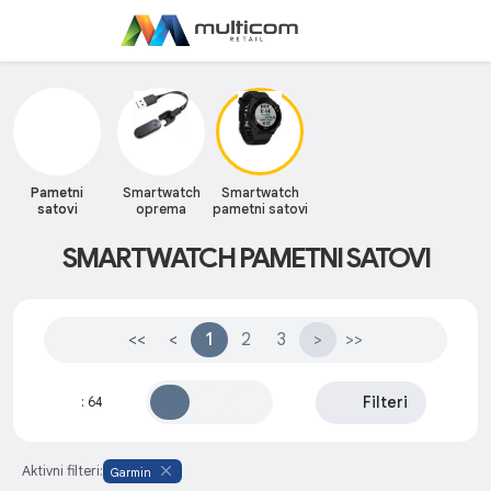
Pametni
Smartwatch
Smartwatch
satovi
oprema
pametni satovi
SMARTWATCH PAMETNI SATOVI
<<
<
1
2
3
>
>>
Filteri
:
64
Aktivni filteri:
Garmin