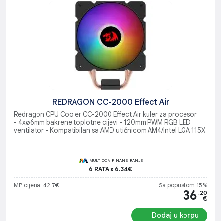
REDRAGON CC-2000 Effect Air
Redragon CPU Cooler CC-2000 Effect Air kuler za procesor
- 4xø6mm bakrene toplotne cijevi - 120mm PWM RGB LED
ventilator - Kompatibilan sa AMD utičnicom AM4/Intel LGA 115X
MULTICOM FINANSIRANJE
6 RATA x 6.34€
MP cijena: 42.7€
Sa popustom 15%
36
.20
€
Dodaj u korpu