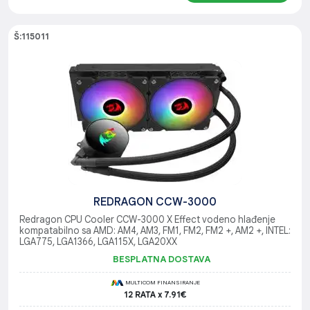
Š:115011
REDRAGON CCW-3000
Redragon CPU Cooler CCW-3000 X Effect vodeno hlađenje
kompatabilno sa AMD: AM4, AM3, FM1, FM2, FM2 +, AM2 +, INTEL:
LGA775, LGA1366, LGA115X, LGA20XX
BESPLATNA DOSTAVA
MULTICOM FINANSIRANJE
12 RATA x 7.91€