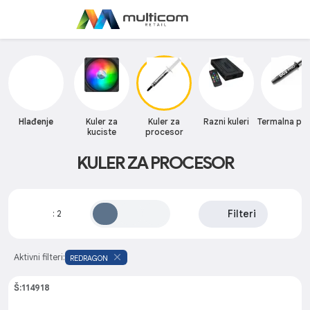
Hlađenje
Kuler za
Kuler za
Razni kuleri
Termalna pa
kuciste
procesor
KULER ZA PROCESOR
Filteri
:
2
Aktivni filteri:
REDRAGON
Š:114918