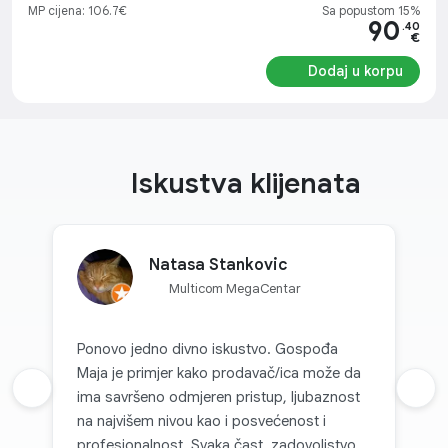
MP cijena: 106.7€
Sa popustom 15%
90
.40
€
Dodaj u korpu
Iskustva klijenata
Natasa Stankovic
Multicom MegaCentar
Ponovo jedno divno iskustvo. Gospođa
Maja je primjer kako prodavač/ica može da
Prethodna recenzija
ima savršeno odmjeren pristup, ljubaznost
Sljed
na najvišem nivou kao i posvećenost i
profesionalnost. Svaka čast, zadovoljstvo je