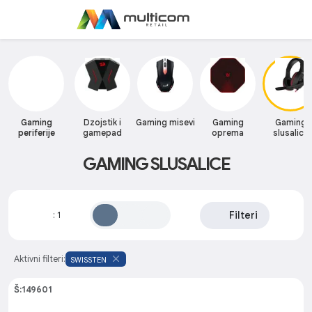
Gaming
Dzojstik i
Gaming misevi
Gaming
Gaming
periferije
gamepad
oprema
slusalice
GAMING SLUSALICE
Filteri
:
1
Aktivni filteri:
SWISSTEN
Š:149601