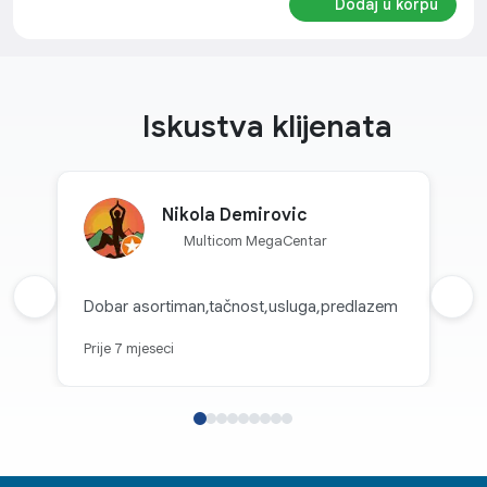
Dodaj u korpu
Iskustva klijenata
Nikola Demirovic
Multicom MegaCentar
Prethodna recenzija
Dobar asortiman,tačnost,usluga,predlazem
Sljed
Prije 7 mjeseci