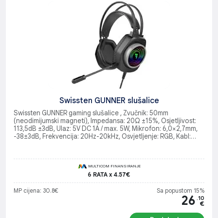
Swissten GUNNER slušalice
Swissten GUNNER gaming slušalice , Zvučnik: 50mm
(neodimijumski magneti), Impedansa: 20Ω ±15%, Osjetljivost:
113,5dB ±3dB, Ulaz: 5V DC 1A / max. 5W, Mikrofon: 6,0×2,7mm,
-38±3dB, Frekvencija: 20Hz-20kHz, Osvjetljenje: RGB, Kabl:
2,1m, Konektori: 3,5mm + USB-A (pozlaćeni), Kompatibilnost:
Windows, macOS, PlayStation, Xbox
MULTICOM FINANSIRANJE
6 RATA x 4.57€
MP cijena: 30.8€
Sa popustom 15%
26
.10
€