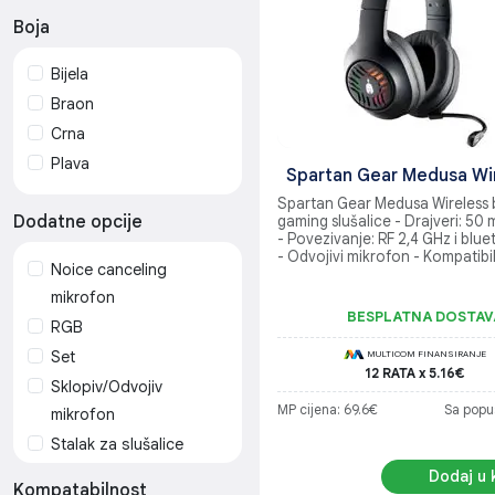
Logitech
Boja
MadCatz
NZXT
Bijela
ONIKUMA
Braon
PHOINKAS
Crna
Rampage
Plava
Spartan Gear Medusa Wi
Razer
Spartan Gear Medusa Wireless 
Razni proizvodjaci
Dodatne opcije
gaming slušalice - Drajveri: 50
- Povezivanje: RF 2,4 GHz i blu
Recon
- Odvojivi mikrofon - Kompatibi
Noice canceling
PC, playstation 4, playstation 5
REDRAGON
mikrofon
Spartan Gear
BESPLATNA DOSTAV
RGB
SteelSeries
Set
MULTICOM FINANSIRANJE
SWISSTEN
12 RATA x 5.16€
Sklopiv/Odvojiv
Trust
MP cijena: 69.6€
Sa popu
mikrofon
WEIBO
Stalak za slušalice
Wireless
Dodaj u 
Kompatabilnost