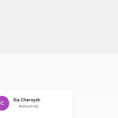
Ilia Chernysh
IC
Multicom M2