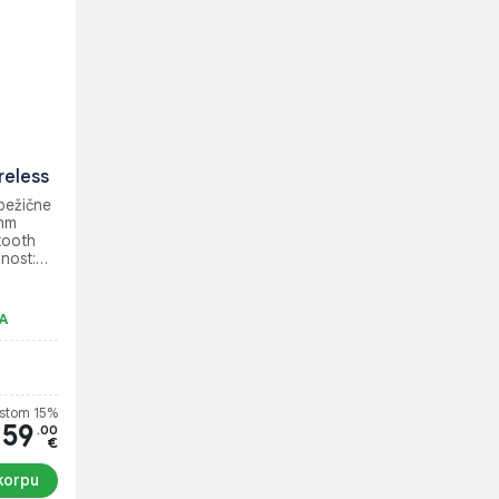
reless
bežične
 mm
etooth
lnost:
A
stom 15%
59
.00
€
korpu