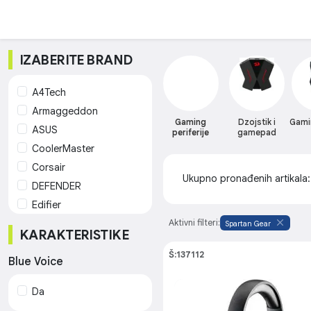
IZABERITE BRAND
A4Tech
Armaggeddon
Gaming
Dzojstik i
Gami
ASUS
periferije
gamepad
CoolerMaster
Corsair
Ukupno pronađenih artikala
DEFENDER
Edifier
Edifier Hecate (gaming)
Aktivni filteri:
Spartan Gear
KARAKTERISTIKE
Genius
Š:137112
HAVIT
Blue Voice
HyperX
Da
JBL