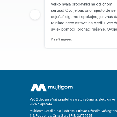
Veliko hvala prodavnici na odličnom
servisu! Ovo je baš ono mjesto đe se
Prethodna grupa
osjećaš sigurno i spokojno, jer znaš d
te nikad neće ostaviti na cjedilu, već ć
uvijek pomoći i pronaći rješenje. Ovdje
rade nevjerovatno prijatni i pažljivi ljudi
Prije 9 mjeseci
zbog kojih se poželiš vraćati opet i op
Svaka kupovina se pretvara u radost, i
zato s punim povjerenjem mogu reći 
je ovo najpouzdanije mjesto za kupov
tehnike. Ovdje se zaista cijene mušteri
- i to se osjeti u svemu.
Već 2 decenije Vaš prijatelj u svijetu računara, elektronike i
kućnih aparata.
Multicom Retail d.o.o. | Adresa: Bulevar Džordža Vašington
112, Podgorica, Crna Gora | PIB: 02759535