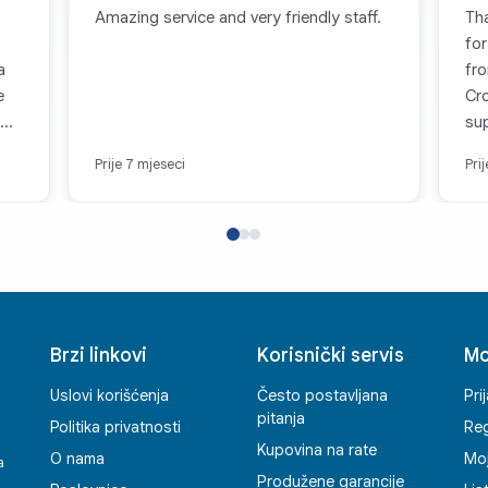
Amazing service and very friendly staff.
Th
for
a
fro
e
Cr
sup
,
Eng
Prije 7 mjeseci
Pri
et.
the
already. If yo
da
la
inu
ple
je
pro
bu
any
Brzi linkovi
Korisnički servis
Mo
app
Uslovi korišćenja
Često postavljana
Pri
pitanja
Politika privatnosti
Reg
Kupovina na rate
O nama
Mo
a
Produžene garancije