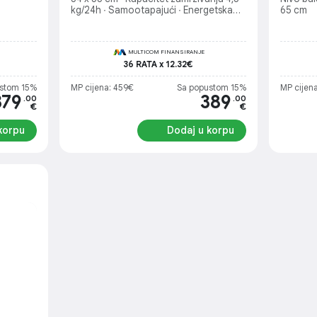
kg/24h ∙ Samootapajući ∙ Energetska
65 cm
klasa A+
MULTICOM FINANSIRANJE
36 RATA x 12.32€
stom 15%
MP cijena: 459€
Sa popustom 15%
MP cijen
379
389
.00
.00
€
€
korpu
Dodaj u korpu