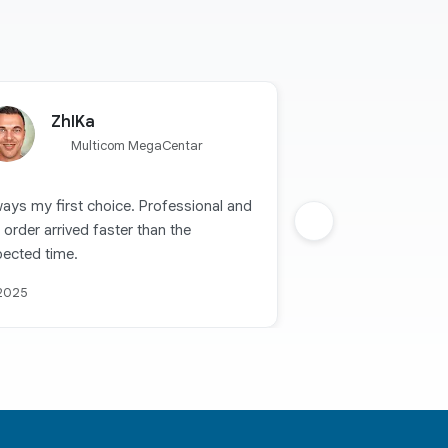
ZhIKa
Multicom MegaCentar
ays my first choice. Professional and
 order arrived faster than the
Sljedeca grupa
pected time.
 2025