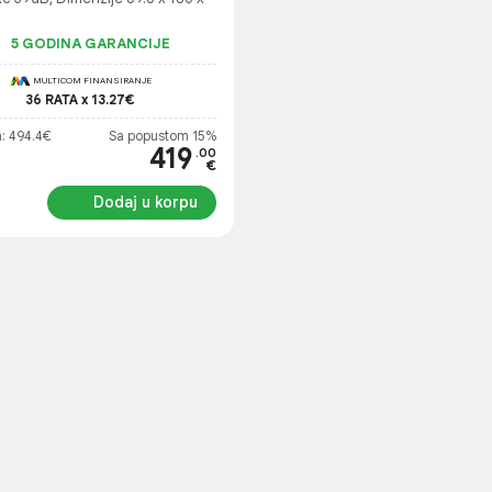
5 GODINA GARANCIJE
MULTICOM FINANSIRANJE
36 RATA x 13.27€
a: 494.4€
Sa popustom 15%
419
.00
€
Dodaj u korpu