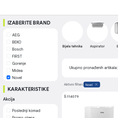
IZABERITE BRAND
AEG
BEKO
Bijela tehnika
Aspirator
Bosch
FIRST
Gorenje
Ukupno pronađenih artikala
Midea
Novel
Samsung
Aktivni filteri:
Novel
KARAKTERISTIKE
Sharp
Š:114079
Tesla
Akcija
Vivax
Poslednji komad
Xiaomi
Promo cijena