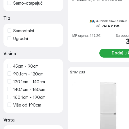
Samo-otapajući
Samsung Bijela Tehnika
- 5 godina
Tip
Sharp Bijela Tehnika - 5
MULTICOM FINANSIRANJE
36 RATA x 12€
godina
Samostalni
MP cijena: 447.2€
Sa popu
Tesla Bijela Tehnika - 5
Ugradni
godina
Vivax Bijela Tehnika
Dodaj u 
Visina
Standard - 5 godina
45cm - 90cm
Š:161233
90.1cm - 120cm
120.1cm - 140cm
140.1cm - 160cm
160.1cm - 190cm
Više od 190cm
Vrsta