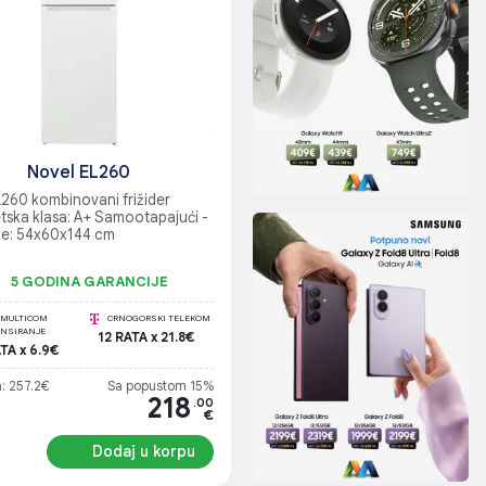
Novel EL260
L260 kombinovani frižider
tska klasa: A+ Samootapajući -
je: 54x60x144 cm
5 GODINA GARANCIJE
MULTICOM
CRNOGORSKI TELEKOM
ANSIRANJE
12 RATA x 21.8€
TA x 6.9€
a: 257.2€
Sa popustom 15%
218
.00
€
Dodaj u korpu