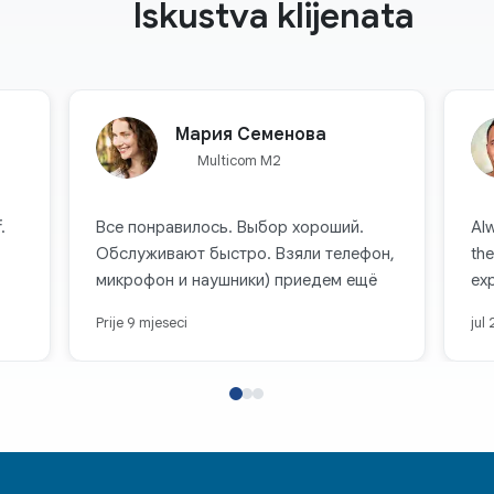
Iskustva klijenata
Мария Семенова
Multicom M2
.
Все понравилось. Выбор хороший.
Alw
Обслуживают быстро. Взяли телефон,
the
микрофон и наушники) приедем ещё
ex
Prije 9 mjeseci
jul