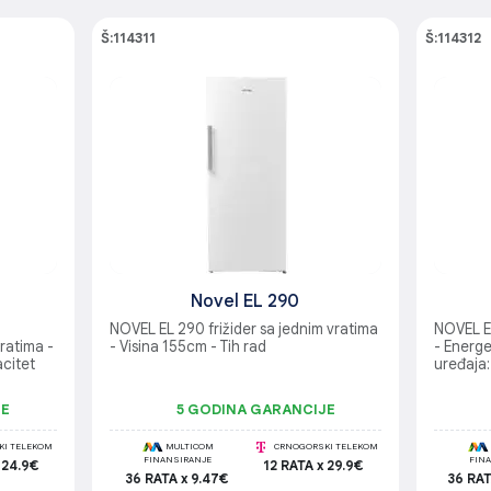
Š:114311
Š:114312
Novel EL 290
NOVEL EL 290 frižider sa jednim vratima
NOVEL E
vratima -
- Visina 155cm - Tih rad
- Energe
citet
uređaja:
JE
5 GODINA GARANCIJE
I TELEKOM
MULTICOM
CRNOGORSKI TELEKOM
FINANSIRANJE
FIN
 24.9€
12 RATA x 29.9€
36 RATA x 9.47€
36 RAT