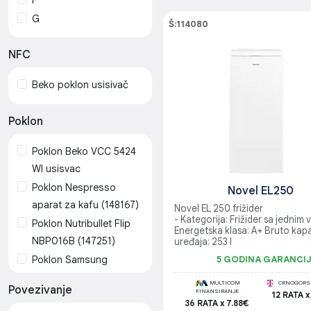
G
Š:114080
NFC
Beko poklon usisivač
Poklon
Poklon Beko VCC 5424
WI usisvac
Poklon Nespresso
Novel EL250
aparat za kafu (148167)
Novel EL 250 frižider
- Kategorija: Frižider sa jednim 
Poklon Nutribullet Flip
Energetska klasa: A+ Bruto kapa
NBP016B (147251)
uređaja: 253 l
Poklon Samsung
5 GODINA GARANCI
mikrotalasna
MULTICOM
CRNOGORSK
Povezivanje
FINANSIRANJE
12 RATA x
36 RATA x 7.88€