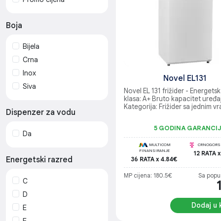
Boja
Bijela
Crna
Inox
Novel EL131
Siva
Novel EL 131 frižider - Energets
klasa: A+ Bruto kapacitet uređaja
Kategorija: Frižider sa jednim v
Dispenzer za vodu
5 GODINA GARANCI
Da
MULTICOM
CRNOGORSK
FINANSIRANJE
12 RATA x
Energetski razred
36 RATA x 4.84€
MP cijena: 180.5€
Sa popu
C
D
Dodaj u 
E
F