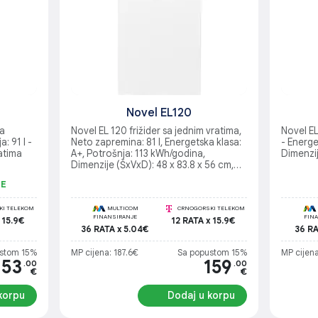
Novel EL120
ka
Novel EL 120 frižider sa jednim vratima,
Novel E
: 91 l -
Neto zapremina: 81 l, Energetska klasa:
- Energe
ratima
A+, Potrošnja: 113 kWh/godina,
Dimenzi
Dimenzije (ŠxVxD): 48 x 83.8 x 56 cm,
Gas: R600a, Nivo buke: 43 dB,
JE
Unutrašnjost: 3 staklene police, 1 fioka,
2 police na vratima, Reverzibilna vrata,
I TELEKOM
Boja: Bijela
MULTICOM
CRNOGORSKI TELEKOM
FINANSIRANJE
FIN
 15.9€
12 RATA x 15.9€
36 RATA x 5.04€
36 RA
stom 15%
MP cijena: 187.6€
Sa popustom 15%
MP cijen
153
159
.00
.00
€
€
korpu
Dodaj u korpu