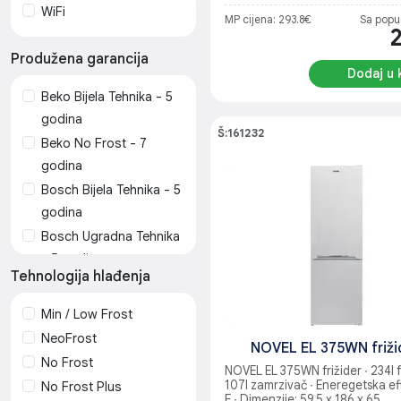
WiFi
MP cijena: 293.8€
Sa popu
Produžena garancija
Dodaj u 
Beko Bijela Tehnika - 5
godina
Š:161232
Beko No Frost - 7
godina
Bosch Bijela Tehnika - 5
godina
Bosch Ugradna Tehnika
- 5 godina
Tehnologija hlađenja
Gorenje Bijela Tehnika -
5 godina
Min / Low Frost
Midea Bijela Tehnika - 5
NeoFrost
NOVEL EL 375WN friži
godina
No Frost
NOVEL EL 375WN frižider ∙ 234l fr
Novel Bijela tehnika - 5
107l zamrzivač ∙ Eneregetska ef
No Frost Plus
godina
E ∙ Dimenzije: 59.5 x 186 x 65