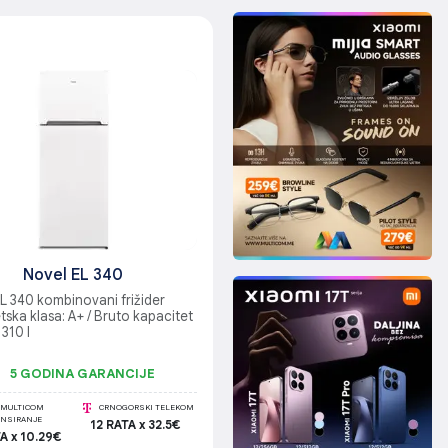
Novel EL 340
L 340 kombinovani frižider
tska klasa: A+ / Bruto kapacitet
 310 l
5 GODINA GARANCIJE
MULTICOM
CRNOGORSKI TELEKOM
ANSIRANJE
12 RATA x 32.5€
A x 10.29€