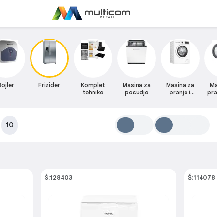
Bojler
Frizider
Komplet
Masina za
Masina za
Ma
tehnike
posudje
pranje i
pra
susenje
:
10
Š:128403
Š:114078