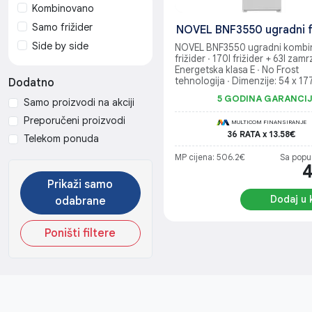
Kombinovano
Samo frižider
NOVEL BNF3550 ugradni f
Side by side
NOVEL BNF3550 ugradni kombi
frižider ∙ 170l frižider + 63l zamr
Energetska klasa E ∙ No Frost
tehnologija ∙ Dimenzije: 54 x 17
Dodatno
cm
5 GODINA GARANCI
Samo proizvodi na akciji
Preporučeni proizvodi
MULTICOM FINANSIRANJE
36 RATA x 13.58€
Telekom ponuda
MP cijena: 506.2€
Sa popu
Prikaži samo
Dodaj u 
odabrane
Poništi filtere