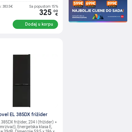
: 383.5€
Sa popustom 15%
325
.00
€
Dodaj u korpu
ovel EL 385DX frižider
385DX frižider, 234 l (frižider) +
amrzivač), Energetska klasa E,
e 39dB, Dimenzije 59.5 x 186 x