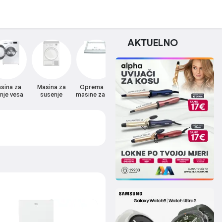
AKTUELNO
sina za
Masina za
Oprema za
Pecnice i ploce
Sporet
Vins
nje vesa
susenje
masine za ves