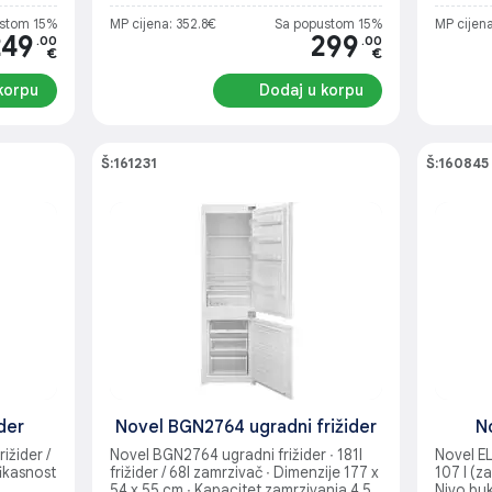
stom 15%
MP cijena: 352.8€
Sa popustom 15%
MP cijena
249
299
.00
.00
€
€
korpu
Dodaj u korpu
Š:161231
Š:160845
der
Novel BGN2764 ugradni frižider
N
ižider /
Novel BGN2764 ugradni frižider ∙ 181l
Novel EL 
ikasnost
frižider / 68l zamrzivač ∙ Dimenzije 177 x
107 l (z
54 x 55 cm ∙ Kapacitet zamrzivanja 4,5
Nivo buk