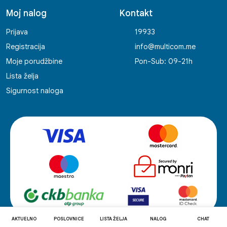
Moj nalog
Kontakt
Prijava
19933
Registracija
info@multicom.me
Moje porudžbine
Pon-Sub: 09-21h
Lista želja
Sigurnost naloga
AKTUELNO
POSLOVNICE
LISTA ŽELJA
NALOG
CHAT