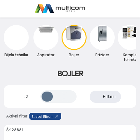
Bijela tehnika
Aspirator
Bojler
Frizider
Komplet
tehnike
BOJLER
Filteri
:
3
Aktivni filteri:
Stiebel Eltron
Š:128881