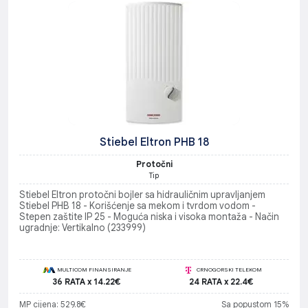
Stiebel Eltron PHB 18
Protočni
Tip
Stiebel Eltron protočni bojler sa hidrauličnim upravljanjem
Stiebel PHB 18 - Korišćenje sa mekom i tvrdom vodom -
Stepen zaštite IP 25 - Moguća niska i visoka montaža - Način
ugradnje: Vertikalno (233999)
MULTICOM FINANSIRANJE
CRNOGORSKI TELEKOM
36 RATA x 14.22€
24 RATA x 22.4€
MP cijena: 529.8€
Sa popustom 15%