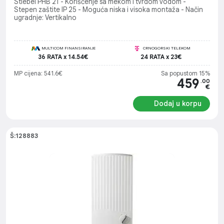
Stiebel PHB 21 - Korišćenje sa mekom i tvrdom vodom -
Stepen zaštite IP 25 - Moguća niska i visoka montaža - Način
ugradnje: Vertikalno
MULTICOM FINANSIRANJE
CRNOGORSKI TELEKOM
36 RATA x 14.54€
24 RATA x 23€
MP cijena: 541.6€
Sa popustom 15%
459
.00
€
Dodaj u korpu
Š:128883