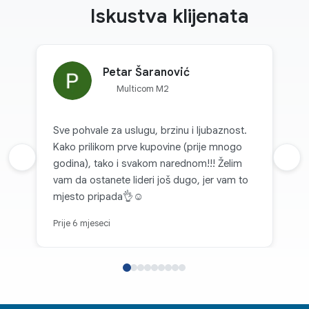
Iskustva klijenata
Petar Šaranović
Multicom M2
Sve pohvale za uslugu, brzinu i ljubaznost.
Kako prilikom prve kupovine (prije mnogo
Prethodna recenzija
godina), tako i svakom narednom!!! Želim
Sljed
vam da ostanete lideri još dugo, jer vam to
mjesto pripada👌☺️
Prije 6 mjeseci