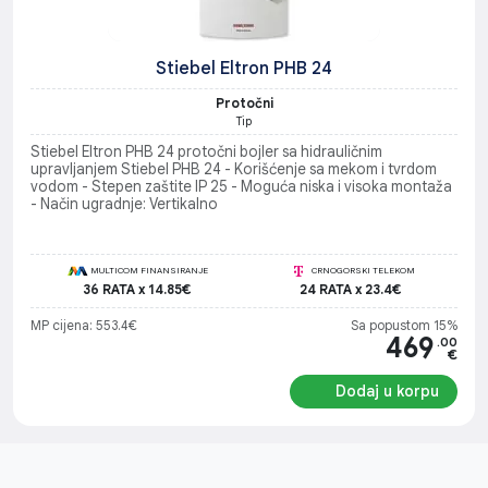
Stiebel Eltron PHB 24
Protočni
Tip
Stiebel Eltron PHB 24 protočni bojler sa hidrauličnim
upravljanjem Stiebel PHB 24 - Korišćenje sa mekom i tvrdom
vodom - Stepen zaštite IP 25 - Moguća niska i visoka montaža
- Način ugradnje: Vertikalno
MULTICOM FINANSIRANJE
CRNOGORSKI TELEKOM
36 RATA x 14.85€
24 RATA x 23.4€
MP cijena: 553.4€
Sa popustom 15%
469
.00
€
Dodaj u korpu