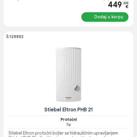
449
.00
€
Dodaj u korpu
Š:128882
Stiebel Eltron PHB 21
Protočni
Tip
Stiebel Eltron protočni bojler sa hidrauličnim upravljanjem