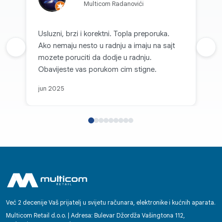
Multicom Radanovići
Usluzni, brzi i korektni. Topla preporuka.
Ako nemaju nesto u radnju a imaju na sajt
Prethodna recenzija
Sljed
mozete poruciti da dodje u radnju.
Obavijeste vas porukom cim stigne.
jun 2025
Već 2 decenije Vaš prijatelj u svijetu računara, elektronike i kućnih aparata.
Multicom Retail d.o.o. | Adresa: Bulevar Džordža Vašingtona 112,