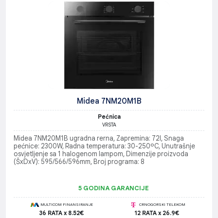
Midea 7NM20M1B
Pećnica
VRSTA
Midea 7NM20M1B ugradna rerna, Zapremina: 72l, Snaga
pećnice: 2300W, Radna temperatura: 30-250ºC, Unutrašnje
osvjetljenje sa 1 halogenom lampom, Dimenzije proizvoda
(ŠxDxV): 595/566/596mm, Broj programa: 8
5 GODINA GARANCIJE
MULTICOM FINANSIRANJE
CRNOGORSKI TELEKOM
36 RATA x 8.52€
12 RATA x 26.9€