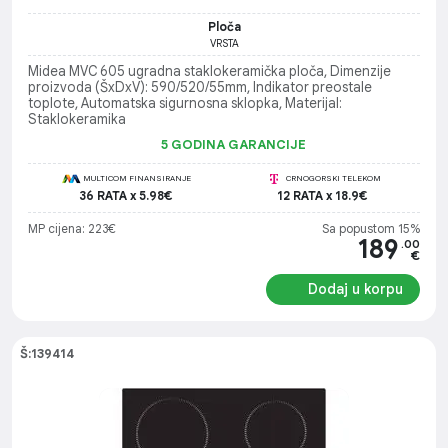
Ploča
VRSTA
Midea MVC 605 ugradna staklokeramička ploča, Dimenzije
proizvoda (ŠxDxV): 590/520/55mm, Indikator preostale
toplote, Automatska sigurnosna sklopka, Materijal:
Staklokeramika
5 GODINA GARANCIJE
MULTICOM FINANSIRANJE
CRNOGORSKI TELEKOM
36 RATA x 5.98€
12 RATA x 18.9€
MP cijena: 223€
Sa popustom 15%
189
.00
€
Dodaj u korpu
Š:139414