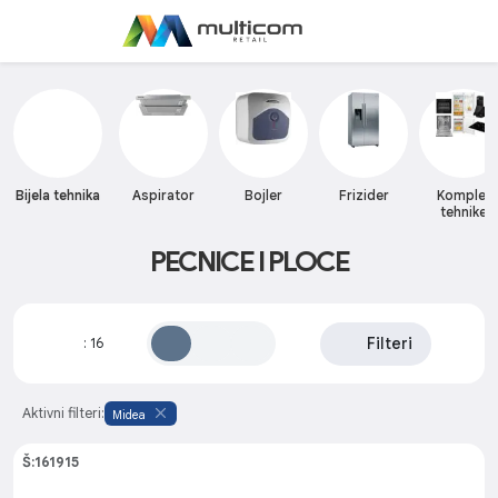
Bijela tehnika
Aspirator
Bojler
Frizider
Komplet
tehnike
PECNICE I PLOCE
Filteri
:
16
Aktivni filteri:
Midea
Š:161915