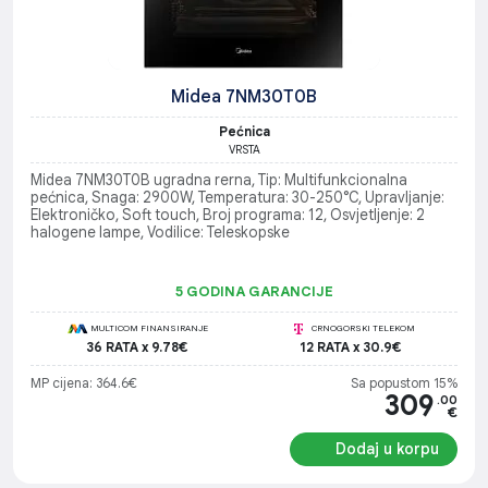
Midea 7NM30T0B
Pećnica
VRSTA
Midea 7NM30T0B ugradna rerna, Tip: Multifunkcionalna
pećnica, Snaga: 2900W, Temperatura: 30-250°C, Upravljanje:
Elektroničko, Soft touch, Broj programa: 12, Osvjetljenje: 2
halogene lampe, Vodilice: Teleskopske
5 GODINA GARANCIJE
MULTICOM FINANSIRANJE
CRNOGORSKI TELEKOM
36 RATA x 9.78€
12 RATA x 30.9€
MP cijena: 364.6€
Sa popustom 15%
309
.00
€
Dodaj u korpu