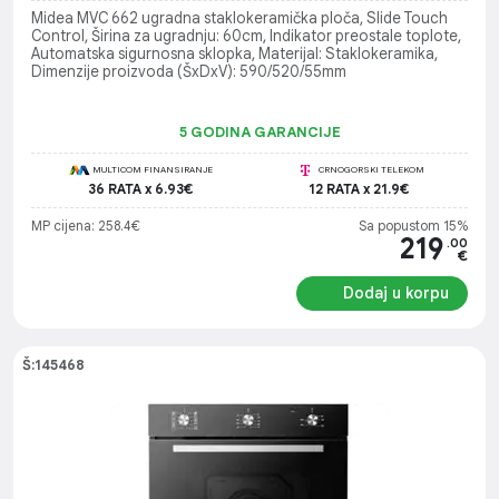
Midea MVC 662 ugradna staklokeramička ploča, Slide Touch
Control, Širina za ugradnju: 60cm, Indikator preostale toplote,
Automatska sigurnosna sklopka, Materijal: Staklokeramika,
Dimenzije proizvoda (ŠxDxV): 590/520/55mm
5 GODINA GARANCIJE
MULTICOM FINANSIRANJE
CRNOGORSKI TELEKOM
36 RATA x 6.93€
12 RATA x 21.9€
MP cijena: 258.4€
Sa popustom 15%
219
.00
€
Dodaj u korpu
Š:145468