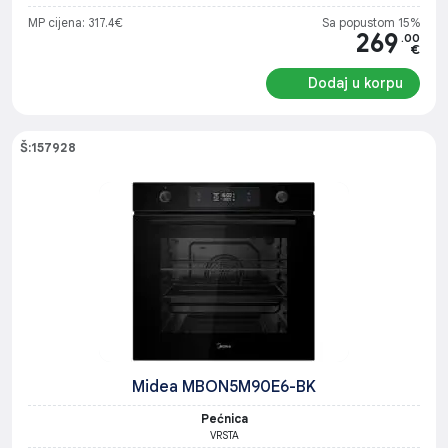
MP cijena: 317.4€
Sa popustom 15%
269
.00
€
Dodaj u korpu
Š:157928
Midea MBON5M90E6-BK
Pećnica
VRSTA