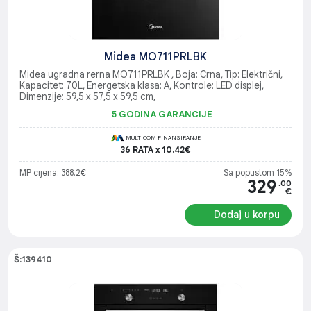
Midea MO711PRLBK
Midea ugradna rerna MO711PRLBK , Boja: Crna, Tip: Električni,
Kapacitet: 70L, Energetska klasa: A, Kontrole: LED displej,
Dimenzije: 59,5 x 57,5 x 59,5 cm,
5 GODINA GARANCIJE
MULTICOM FINANSIRANJE
36 RATA x 10.42€
MP cijena: 388.2€
Sa popustom 15%
329
.00
€
Dodaj u korpu
Š:139410