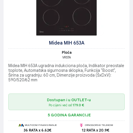
Midea MIH 653A
Ploča
VRSTA
Midea MIH 653A ugradna indukciona ploča, Indikator preostale
toplote, Automatska sigurnosna sklopka, Funkcija "Boost",
Širina za ugradnju: 60 cm, Dimenzije proizvoda (ŠxDxV):
590/520/62 mm
Dostupan i u
OUTLET-u
Po cijeni već od
179.0 €
5 GODINA GARANCIJE
MULTICOM FINANSIRANJE
CRNOGORSKI TELEKOM
36 RATA x 6.62€
12 RATA x 20.9€