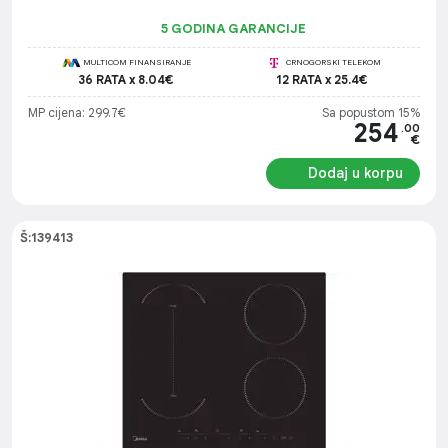
5 GODINA GARANCIJE
MULTICOM FINANSIRANJE
CRNOGORSKI TELEKOM
36 RATA x 8.04€
12 RATA x 25.4€
MP cijena: 299.7€
Sa popustom 15%
254
.00
€
Dodaj u korpu
Š:139413