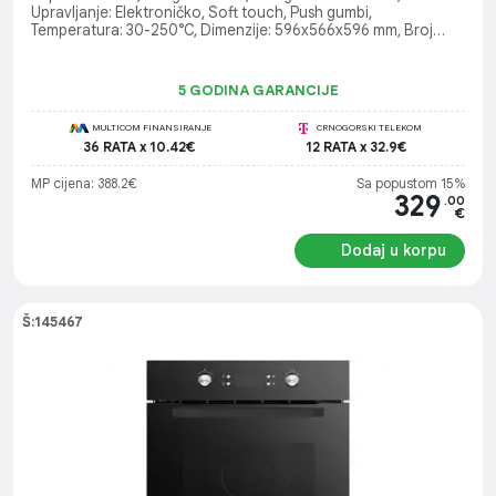
Upravljanje: Elektroničko, Soft touch, Push gumbi,
Temperatura: 30-250°C, Dimenzije: 596x566x596 mm, Broj
stakala na vratima: 3, Teleskopske vodilice, Programi: 12 (Grill,
Konvekcija, Pizza, Odmrzavanje itd.)
5 GODINA GARANCIJE
MULTICOM FINANSIRANJE
CRNOGORSKI TELEKOM
36 RATA x 10.42€
12 RATA x 32.9€
MP cijena: 388.2€
Sa popustom 15%
329
.00
€
Dodaj u korpu
Š:145467