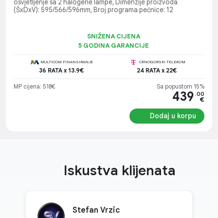
osvjetljenje sa 2 halogene lampe, Dimenzije proizvoda
(ŠxDxV): 595/566/596mm, Broj programa pećnice: 12
SNIŽENA CIJENA
5 GODINA GARANCIJE
MULTICOM FINANSIRANJE
CRNOGORSKI TELEKOM
36 RATA x 13.9€
24 RATA x 22€
MP cijena: 518€
Sa popustom 15%
439
.00
€
Dodaj u korpu
Iskustva klijenata
Stefan Vrzic