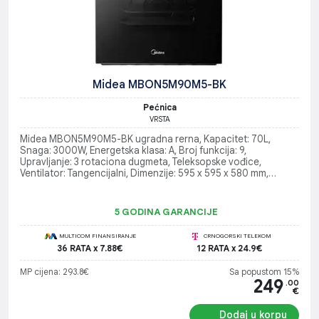
Midea MBON5M90M5-BK
Pećnica
VRSTA
Midea MBON5M90M5-BK ugradna rerna, Kapacitet: 70L,
Snaga: 3000W, Energetska klasa: A, Broj funkcija: 9,
Upravljanje: 3 rotaciona dugmeta, Teleksopske vođice,
Ventilator: Tangencijalni, Dimenzije: 595 x 595 x 580 mm,
Težina: 32 kg
5 GODINA GARANCIJE
MULTICOM FINANSIRANJE
CRNOGORSKI TELEKOM
36 RATA x 7.88€
12 RATA x 24.9€
MP cijena: 293.8€
Sa popustom 15%
249
.00
€
Dodaj u korpu