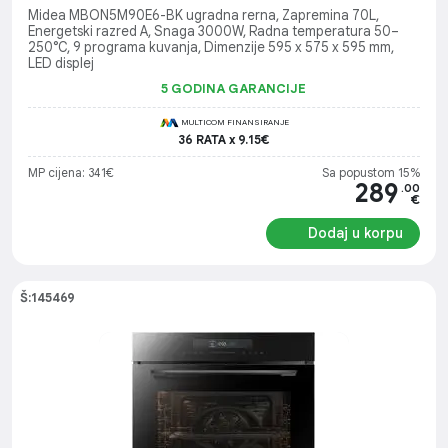
Midea MBON5M90E6-BK ugradna rerna, Zapremina 70L,
Energetski razred A, Snaga 3000W, Radna temperatura 50–
250°C, 9 programa kuvanja, Dimenzije 595 x 575 x 595 mm,
LED displej
5 GODINA GARANCIJE
MULTICOM FINANSIRANJE
36 RATA x 9.15€
MP cijena: 341€
Sa popustom 15%
289
.00
€
Dodaj u korpu
Š:145469