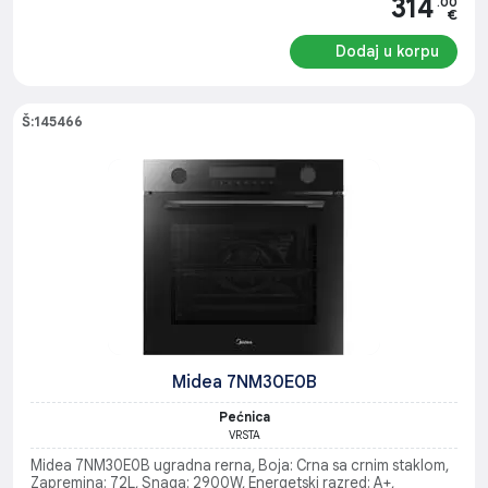
314
.00
€
Dodaj u korpu
Š:145466
Midea 7NM30E0B
Pećnica
VRSTA
Midea 7NM30E0B ugradna rerna, Boja: Crna sa crnim staklom,
Zapremina: 72L, Snaga: 2900W, Energetski razred: A+,