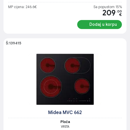
MP cijena: 246.6€
Sa popustom 15%
209
.00
€
Dodaj u korpu
Š:139415
Midea MVC 662
Ploča
VRSTA