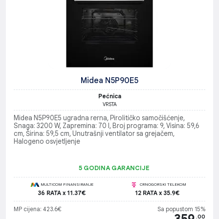
Midea N5P90E5
Pećnica
VRSTA
Midea N5P90E5 ugradna rerna, Pirolitičko samočišćenje,
Snaga: 3200 W, Zapremina: 70 l, Broj programa: 9, Visina: 59,6
cm, Širina: 59,5 cm, Unutrašnji ventilator sa grejačem,
Halogeno osvjetljenje
5 GODINA GARANCIJE
MULTICOM FINANSIRANJE
CRNOGORSKI TELEKOM
36 RATA x 11.37€
12 RATA x 35.9€
MP cijena: 423.6€
Sa popustom 15%
359
.00