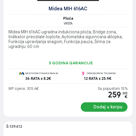
Midea MIH 616AC
Ploča
VRSTA
Midea MIH 616AC ugradna indukciona ploča, Bridge zona,
Indikator preostale toplote, Automatska sigurnosna sklopka,
Funkcija upravljanja snagom, Funkcija pauza, Širina za
ugradnju: 60 cm
5 GODINA GARANCIJE
MULTICOM FINANSIRANJE
CRNOGORSKI TELEKOM
36 RATA x 8.2€
12 RATA x 25.9€
MP cijena: 305.6€
Sa popustom 15%
259
.00
€
Dodaj u korpu
Š:139412