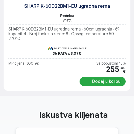
SHARP K-60D22BM1-EU ugradna rerna
Pećnica
VRSTA
SHARP K-60D22BM1-EU ugradna rerna ∙ 60cm ugradnja ∙ 69l
kapacitet ∙ Broj funkcija rerne: 8 ∙ Opseg temperature 50-
270°C
MULTICOM FINANSIRANJE
36 RATA x 8.07€
MP cijena: 300.9€
Sa popustom 15%
255
.00
€
Dodaj u korpu
Iskustva klijenata