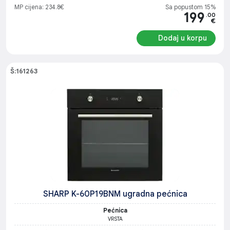
MP cijena: 234.8€
Sa popustom 15%
199
.00
€
Dodaj u korpu
Š:161263
SHARP K-60P19BNM ugradna pećnica
Pećnica
VRSTA