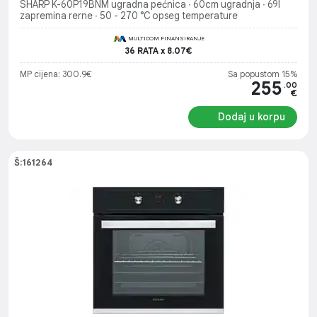
SHARP K-60P19BNM ugradna pećnica ∙ 60cm ugradnja ∙ 69l
zapremina rerne ∙ 50 - 270 °C opseg temperature
MULTICOM FINANSIRANJE
36 RATA x 8.07€
MP cijena: 300.9€
Sa popustom 15%
255
.00
€
Dodaj u korpu
Š:161264