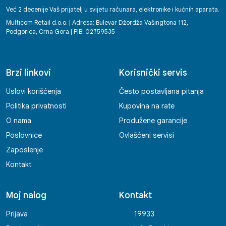
Već 2 decenije Vaš prijatelj u svijetu računara, elektronike i kućnih aparata.
Multicom Retail d.o.o. | Adresa: Bulevar Džordža Vašingtona 112,
Podgorica, Crna Gora | PIB: 02759535
Brzi linkovi
Korisnički servis
Uslovi korišćenja
Često postavljana pitanja
Politika privatnosti
Kupovina na rate
O nama
Produžene garancije
Poslovnice
Ovlašćeni servisi
Zaposlenje
Kontakt
Moj nalog
Kontakt
Prijava
19933