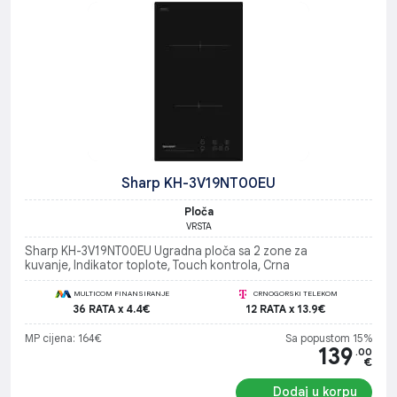
Sharp KH-3V19NT00EU
Ploča
VRSTA
Sharp KH-3V19NT00EU Ugradna ploča sa 2 zone za
kuvanje, Indikator toplote, Touch kontrola, Crna
MULTICOM FINANSIRANJE
CRNOGORSKI TELEKOM
36 RATA x 4.4€
12 RATA x 13.9€
MP cijena: 164€
Sa popustom 15%
139
.00
€
Dodaj u korpu