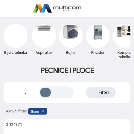
Bijela tehnika
Aspirator
Bojler
Frizider
Komplet
tehnike
PECNICE I PLOCE
Filteri
:
5
Aktivni filteri:
Sharp
Š:134971