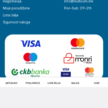
Registracija
info@multicom.me
Moje porudžbine
Pon-Sub: 09-21h
Lista želja
Sigurnost naloga
AKTUELNO
POSLOVNICE
LISTA ŽELJA
NALOG
CHAT
© 2006-2026 Multicom Retail. Sva prava zadržana. Developed by
Multicom Retail