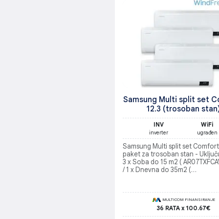
Samsung Multi split set 
12.3 (trosoban stan
INV
WiFi
inverter
ugrađen
Samsung Multi split set Comfort
paket za trosoban stan - Uključ
3 x Soba do 15 m2 ( AR07TXFC
/ 1 x Dnevna do 35m2 (
AR12TXFCAWKNEU) / Spoljašnja 
(AJ080TXJ4KG/EU)
MULTICOM FINANSIRANJE
36 RATA x 100.67€