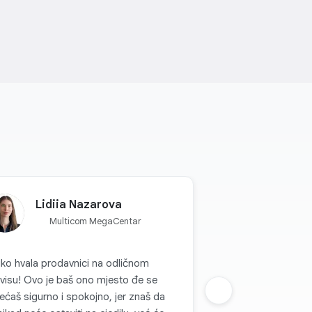
Lidiia Nazarova
Multicom MegaCentar
iko hvala prodavnici na odličnom
je baš ono mjesto đe se
ećaš sigurno i spokojno, jer znaš da
Sljedeca grupa