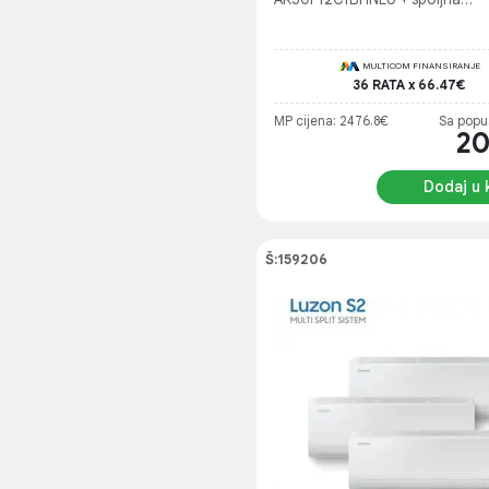
AJ068TXJ3KG / EU / (7+7+12 na 
Soba do 15 m2 + Soba do 15 m
Dnevna do 35m2
MULTICOM FINANSIRANJE
36 RATA x 66.47€
MP cijena: 2476.8€
Sa popu
2
Dodaj u 
Š:159206