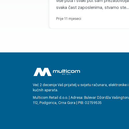
više puta i svaki put sam prezadovolj
svaka čast zaposlenima, stvarno ste
najbolji. Hvala još jednom!
Prije 11 mjeseci
Već 2 decenije Vaš prijatelj u svijetu računara, elektronike i
kućnih aparata.
Multicom Retail d.o.o. | Adresa: Bulevar Džordža Vašington
112, Podgorica, Crna Gora | PIB: 02759535