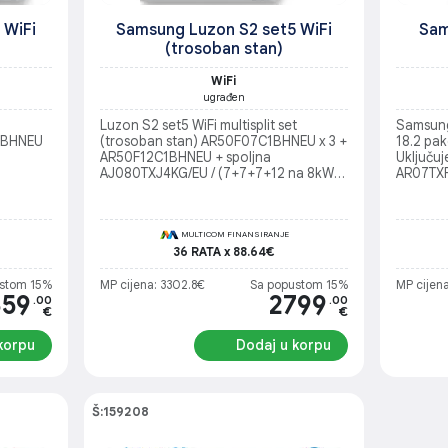
 WiFi
Samsung Luzon S2 set5 WiFi
Sam
(trosoban stan)
WiFi
ugrađen
Luzon S2 set5 WiFi multisplit set
Samsung
1BHNEU
(trosoban stan) AR50F07C1BHNEU x 3 +
18.2 pak
AR50F12C1BHNEU + spoljna
Uključuj
AJ080TXJ4KG/EU / (7+7+7+12 na 8kW) /
AR07TXF
.0kW) /
Soba do 15 m2 + Soba do 15 m2 + Soba
AR07TX
 +
do 15 m2 + Dnevna do 35m2
preko 3
Spoljaš
MULTICOM FINANSIRANJE
36 RATA x 88.64€
stom 15%
MP cijena: 3302.8€
Sa popustom 15%
MP cijena
659
2799
.00
.00
€
€
korpu
Dodaj u korpu
Š:159208