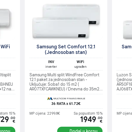
 WiFi
Samsung Set Comfort 12.1
Sams
(Jednosoban stan)
INV
WiFi
inverter
ugrađen
isplit
Samsung Multi split WindFree Comfort
Luzon S2
12.1 paket za jednosoban stan -
(jednos
1BHNEU
Uključuje: Soba1 do 15 m2 (
AR50F18
+12 na
AR07TXFCAWKNEU) / Dnevna do 35m2 (
AJ068TX
na do
AR12TXFCAWKNEU) / Spoljašnja jedinica
Soba do
( AJ052TXJ3KG/EU)
MULTICOM FINANSIRANJE
36 RATA x 61.72€
stom 15%
MP cijena: 2299.8€
Sa popustom 15%
MP cijena
729
1949
.00
.00
€
€
korpu
Dodaj u korpu