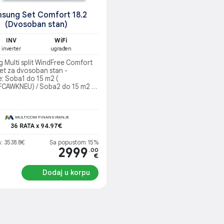
sung Set Comfort 18.2
(Dvosoban stan)
INV
WiFi
inverter
ugrađen
 Multi split WindFree Comfort
et za dvosoban stan -
e: Soba1 do 15 m2 (
CAWKNEU) / Soba2 do 15 m2 (
FCAWKNEU) / Dnevna
5m2 ( AR18TXFCAWKNEU) /
nja jedinica ( AJ080TXJ4KG/EU)
MULTICOM FINANSIRANJE
36 RATA x 94.97€
: 3538.8€
Sa popustom 15%
2999
.00
€
Dodaj u korpu