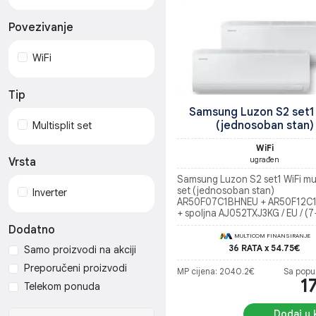
Povezivanje
WiFi
Tip
Samsung Luzon S2 set1
(jednosoban stan)
Multisplit set
WiFi
ugrađen
Vrsta
Samsung Luzon S2 set1 WiFi mult
set (jednosoban stan)
Inverter
AR50F07C1BHNEU + AR50F12C
+ spoljna AJ052TXJ3KG / EU / (7
5.2kW) / Soba do 15 m2 i Dnev
Dodatno
35m2 /
MULTICOM FINANSIRANJE
36 RATA x 54.75€
Samo proizvodi na akciji
Preporučeni proizvodi
MP cijena: 2040.2€
Sa popu
1
Telekom ponuda
Dodaj u 