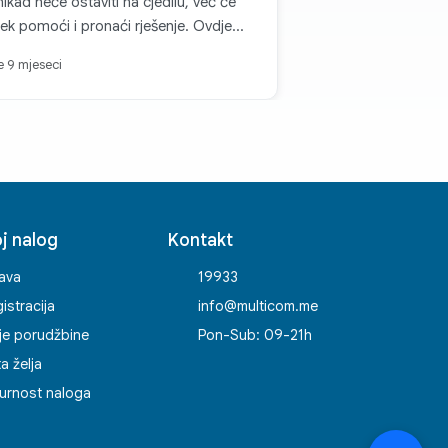
nikad neće ostaviti na cjedilu, već će
jek pomoći i pronaći rješenje. Ovdje
e nevjerovatno prijatni i pažljivi ljudi,
je 9 mjeseci
g kojih se poželiš vraćati opet i opet.
ka kupovina se pretvara u radost, i
to s punim povjerenjem mogu reći da
ovo najpouzdanije mjesto za kupovinu
nike. Ovdje se zaista cijene mušterije
 to se osjeti u svemu.
j nalog
Kontakt
java
19933
istracija
info@multicom.me
je porudžbine
Pon-Sub: 09-21h
ta želja
urnost naloga