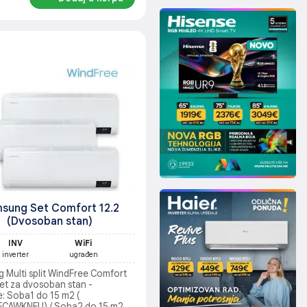
sung Set Comfort 12.2
(Dvosoban stan)
INV
WiFi
inverter
ugrađen
 Multi split WindFree Comfort
et za dvosoban stan -
e: Soba1 do 15 m2 (
CAWKNEU) / Soba2 do 15 m2 (