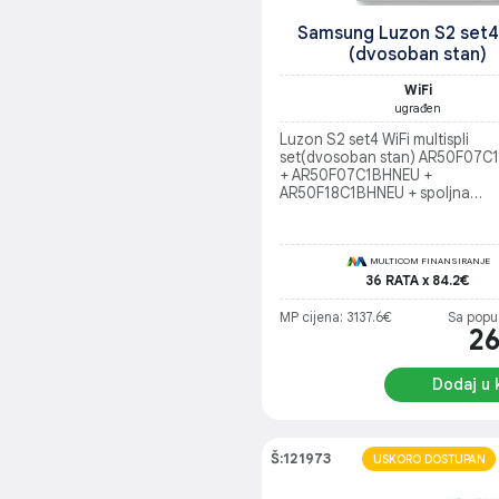
Samsung Luzon S2 set4
(dvosoban stan)
WiFi
ugrađen
Luzon S2 set4 WiFi multispli
set(dvosoban stan) AR50F07C
+ AR50F07C1BHNEU +
AR50F18C1BHNEU + spoljna
AJ080TXJ4KG/EU / (7+7+18 na 8
Soba do 15m2 + Soba do 15m2
Dnevna preko 35m2
MULTICOM FINANSIRANJE
36 RATA x 84.2€
MP cijena: 3137.6€
Sa popu
2
Dodaj u 
Š:121973
USKORO DOSTUPAN