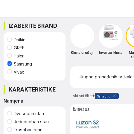
IZABERITE BRAND
Daikin
GREE
Klima uređaji
Inverter klima
Mul
Haier
S
Samsung
Vivax
Ukupno pronađenih artikala
KARAKTERISTIKE
Aktivni filteri:
Samsung
Namjena
Š:159203
Dvosoban stan
Jednosoban stan
Trosoban stan