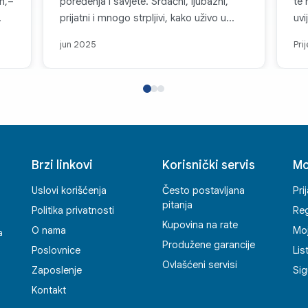
an,–
poređenja i savjete. Srdačni, ljubazni,
te 
prijatni i mnogo strpljivi, kako uživo u
uvi
njihovim radnjama tako i preko kanala
rad
jun 2025
Pri
komunikacije. Svaka topla preporuka za
zbo
Multicom d.o.o. i sve pohvale za takvu
Sva
firmu koja je na nivou i koja, može se
za
slobodno reći, parira velikim firmama i
je 
korporacijama u svijetu. Posebno se
teh
ističe njihov individualni pristup, jasnoća i
- i
brzina u komunikaciji te osjećaj
Brzi linkovi
Korisnički servis
Mo
povjerenja kod kupaca koji stvaraju već
pri prvom kontaktu. Bilo da se radi o
Uslovi korišćenja
Često postavljana
Pri
podršci, savjetovanju ili tehničkoj
pitanja
Politika privatnosti
Reg
pomoći, radnici Multicoma ostavljaju
Kupovina na rate
O nama
Mo
dojam partnera na kojega se možete
a
Produžene garancije
osloniti. Svako dobro! Enko
Poslovnice
Lis
Ovlašćeni servisi
Zaposlenje
Sig
Kontakt