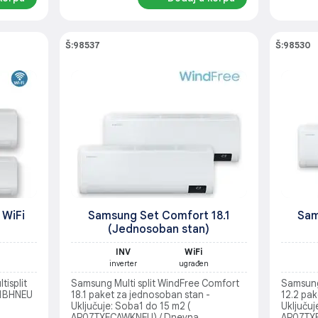
Š:98537
Š:98530
 WiFi
Samsung Set Comfort 18.1
Sam
(Jednosoban stan)
INV
WiFi
inverter
ugrađen
isplit
Samsung Multi split WindFree Comfort
Samsung
C1BHNEU
18.1 paket za jednosoban stan -
12.2 pak
Uključuje: Soba1 do 15 m2 (
Uključuj
AR07TXFCAWKNEU) / Dnevna
AR07TXF