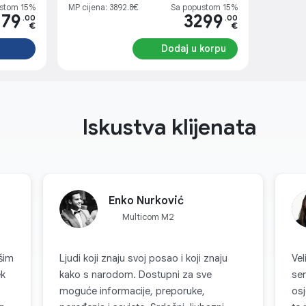
stom 15%
MP cijena: 3892.8€
Sa popustom 15%
179
3299
.00
.00
€
€
Dodaj u korpu
Iskustva klijenata
Enko Nurković
Multicom M2
šim
Ljudi koji znaju svoj posao i koji znaju
Vel
ek
kako s narodom. Dostupni za sve
servisu! Ovo 
moguće informacije, preporuke,
osj