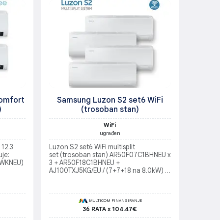
Comfort
Samsung Luzon S2 set6 WiFi
)
(trosoban stan)
WiFi
ugrađen
 12.3
Luzon S2 set6 WiFi multisplit
uje:
set (trosoban stan) AR50F07C1BHNEU x
AWKNEU)
3 + AR50F18C1BHNEU +
AJ100TXJ5KG/EU / (7+7+18 na 8.0kW) /
jedinica
Soba do 15m2 + Soba do 15m2 + Soba
do 15m2 + Dnevna preko 35m2
MULTICOM FINANSIRANJE
36 RATA x 104.47€