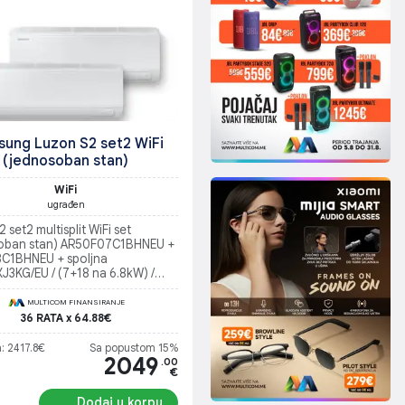
ung Luzon S2 set2 WiFi
(jednosoban stan)
WiFi
ugrađen
 set2 multisplit WiFi set
oban stan) AR50F07C1BHNEU +
C1BHNEU + spoljna
J3KG/EU / (7+18 na 6.8kW) /
 15m2 i Dnevna preko 35m2
MULTICOM FINANSIRANJE
36 RATA x 64.88€
: 2417.8€
Sa popustom 15%
2049
.00
€
Dodaj u korpu