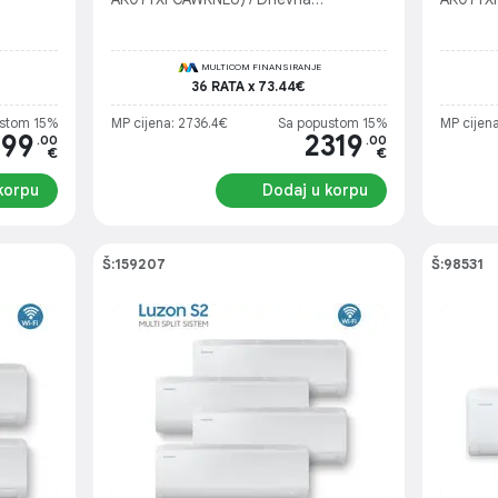
6.8kW) /
preko 35m2 ( AR18TXFCAWKNEU) /
AR07TXF
2 +
Spoljašnja jedinica ( AJ068TXJ3KG/EU)
AR12TXF
( AJ068
MULTICOM FINANSIRANJE
36 RATA x 73.44€
stom 15%
MP cijena: 2736.4€
Sa popustom 15%
MP cijen
099
2319
.00
.00
€
€
korpu
Dodaj u korpu
Š:159207
Š:98531