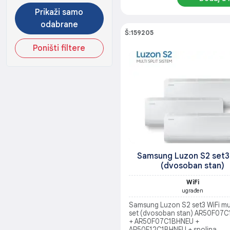
Prikaži samo
odabrane
Š:159205
Poništi filtere
Samsung Luzon S2 set3
(dvosoban stan)
WiFi
ugrađen
Samsung Luzon S2 set3 WiFi mult
set (dvosoban stan) AR50F07
+ AR50F07C1BHNEU +
AR50F12C1BHNEU + spoljna