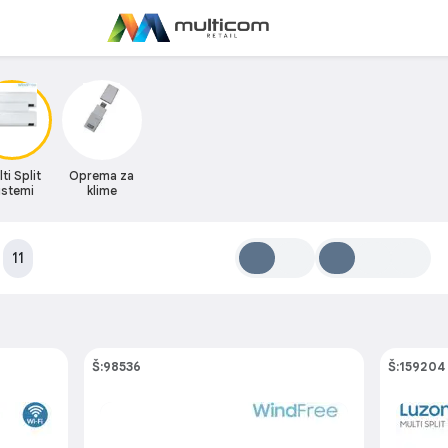
ti Split
Oprema za
istemi
klime
:
11
Š:98536
Š:159204