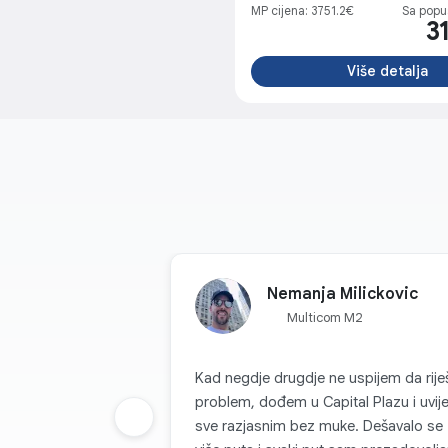
MP cijena: 3751.2€
Sa popu
3
Više detalja
Nemanja Milickovic
Multicom M2
Kad negdje drugdje ne uspijem da rije
problem, dođem u Capital Plazu i uvij
Prethodna grupa
sve razjasnim bez muke. Dešavalo se