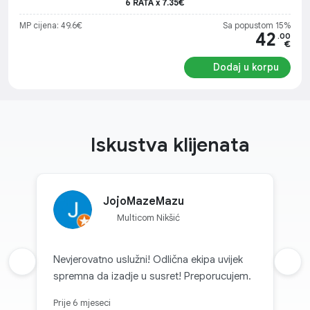
6 RATA x 7.35€
MP cijena: 49.6€
Sa popustom 15%
42
.00
€
Dodaj u korpu
Iskustva klijenata
JojoMazeMazu
Multicom Nikšić
Nevjerovatno uslužni! Odlična ekipa uvijek
Prethodna recenzija
Sljed
spremna da izadje u susret! Preporucujem.
Prije 6 mjeseci