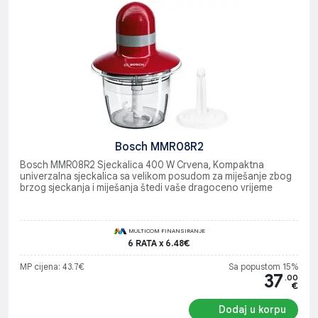
Bosch MMR08R2
Bosch MMR08R2 Sjeckalica 400 W Crvena, Kompaktna
univerzalna sjeckalica sa velikom posudom za miješanje zbog
brzog sjeckanja i miješanja štedi vaše dragoceno vrijeme
MULTICOM FINANSIRANJE
6 RATA x 6.48€
MP cijena: 43.7€
Sa popustom 15%
37
.00
€
Dodaj u korpu