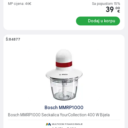
MP cijena: 46€
Sa popustom 15%
39
.00
€
Dodaj u korpu
Š:84877
Bosch MMRP1000
Bosch MMRP1000 Seckalica YourCollection 400 W Bijela
MULTICOM FINANSIRANJE