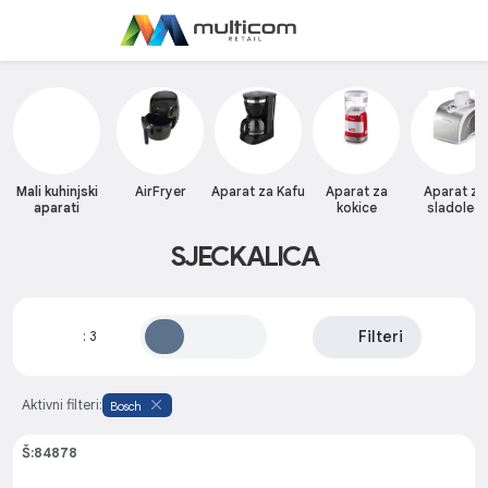
Mali kuhinjski
AirFryer
Aparat za Kafu
Aparat za
Aparat za
aparati
kokice
sladoled
SJECKALICA
Filteri
:
3
Aktivni filteri:
Bosch
Š:84878