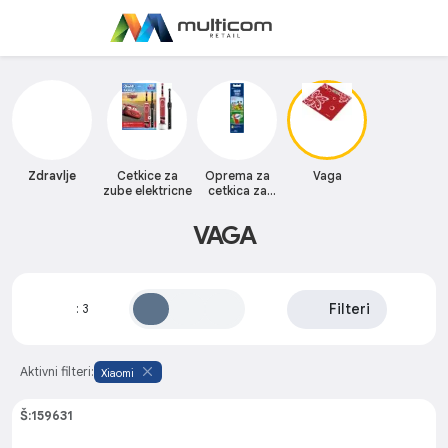
Zdravlje
Cetkice za
Oprema za
Vaga
zube elektricne
cetkica za
zube
VAGA
Filteri
:
3
Aktivni filteri:
Xiaomi
Š:159631