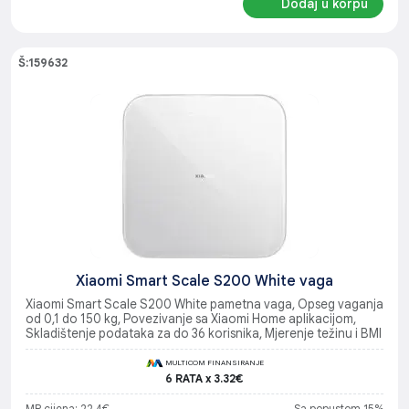
Dodaj u korpu
Š:159632
Xiaomi Smart Scale S200 White vaga
Xiaomi Smart Scale S200 White pametna vaga, Opseg vaganja
od 0,1 do 150 kg, Povezivanje sa Xiaomi Home aplikacijom,
Skladištenje podataka za do 36 korisnika, Mjerenje težinu i BMI
MULTICOM FINANSIRANJE
6 RATA x 3.32€
MP cijena: 22.4€
Sa popustom 15%