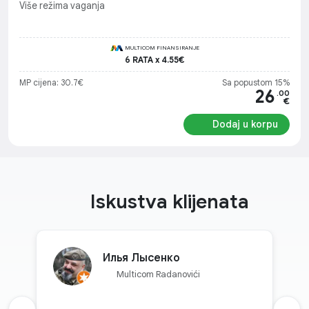
Više režima vaganja
MULTICOM FINANSIRANJE
6 RATA x 4.55€
MP cijena: 30.7€
Sa popustom 15%
26
.00
€
Dodaj u korpu
Iskustva klijenata
Илья Лысенко
Multicom Radanovići