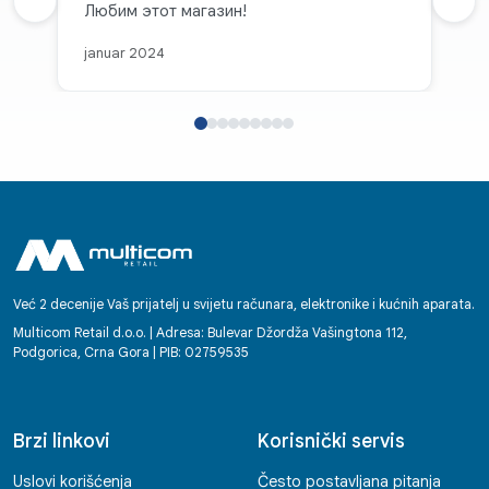
Prethodna recenzija
Любим этот магазин!
Sljed
januar 2024
Već 2 decenije Vaš prijatelj u svijetu računara, elektronike i kućnih aparata.
Multicom Retail d.o.o. | Adresa: Bulevar Džordža Vašingtona 112,
Podgorica, Crna Gora | PIB: 02759535
Brzi linkovi
Korisnički servis
Uslovi korišćenja
Često postavljana pitanja