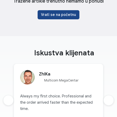
Tražene artikle trenutno nemamo u ponudi
Vrati se na početnu
Iskustva klijenata
ZhIKa
Multicom MegaCentar
Always my first choice. Professional and
Prethodna recenzija
the order arrived faster than the expected
Sljed
time.