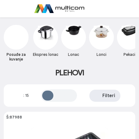
Posuđe za
Ekspres lonac
Lonac
Lonci
Pekaci
kuvanje
PLEHOVI
Filteri
:
15
Š:87988