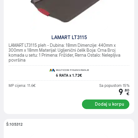
LAMART LT3115
LAMART LT3115 pleh - Dubina: 18mm Dimenzije: 440mm x
300mm x 18mm Materijal: Ugljenični čelik Boja: Crna Broj
komada u setu: 1 Primena: Frižider, Rerna Ostalo: Nelepljiva
površina
MULTICOM FINANSIRANJE
6 RATA x 1.72€
MP cijena: 11.6€
Sa popustom 15%
9
.80
€
Dodaj u korpu
Š:105312