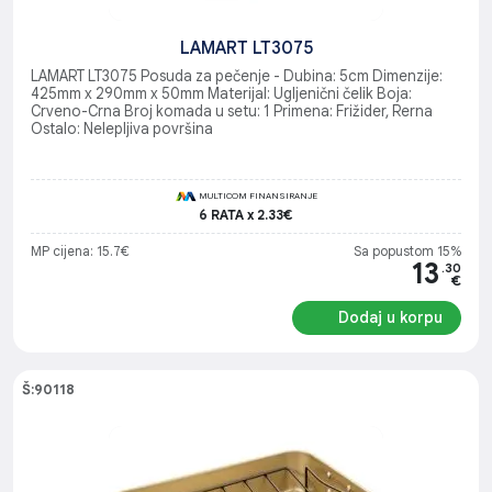
LAMART LT3075
LAMART LT3075 Posuda za pečenje - Dubina: 5cm Dimenzije:
425mm x 290mm x 50mm Materijal: Ugljenični čelik Boja:
Crveno-Crna Broj komada u setu: 1 Primena: Frižider, Rerna
Ostalo: Nelepljiva površina
MULTICOM FINANSIRANJE
6 RATA x 2.33€
MP cijena: 15.7€
Sa popustom 15%
13
.30
€
Dodaj u korpu
Š:90118