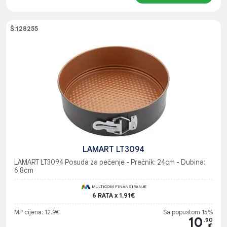
Š:128255
LAMART LT3094
LAMART LT3094 Posuda za pečenje - Prečnik: 24cm - Dubina:
6.8cm
MULTICOM FINANSIRANJE
6 RATA x 1.91€
MP cijena: 12.9€
Sa popustom 15%
10
.90
€