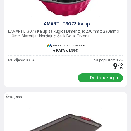
LAMART LT3073 Kalup
LAMART LT3073 Kalup za kuglof Dimenzije: 230mm x 230mm x
110mm Materijal: Nerđajući čelik Boja: Crvena
MULTICOM FINANSIRANJE
6 RATA x 1.59€
MP cijena: 10.7€
Sa popustom 15%
9
.10
€
Dodaj u korpu
Š:109533