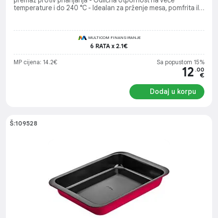
premaz protiv prianjanja - Odlična otpornost na veće
temperature i do 240 °C - Idealan za prženje mesa, pomfrita ili
grilovanje povrća
MULTICOM FINANSIRANJE
6 RATA x 2.1€
MP cijena: 14.2€
Sa popustom 15%
12
.00
€
Dodaj u korpu
Š:109528