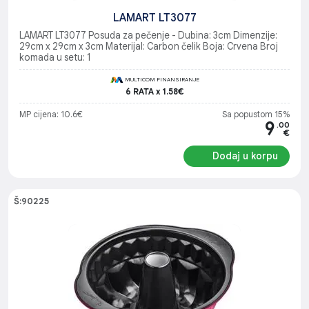
LAMART LT3077
LAMART LT3077 Posuda za pečenje - Dubina: 3cm Dimenzije:
29cm x 29cm x 3cm Materijal: Carbon čelik Boja: Crvena Broj
komada u setu: 1
MULTICOM FINANSIRANJE
6 RATA x 1.58€
MP cijena: 10.6€
Sa popustom 15%
9
.00
€
Dodaj u korpu
Š:90225