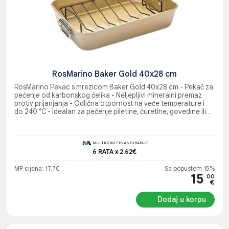
RosMarino Baker Gold 40x28 cm
RosMarino Pekac s mrezicom Baker Gold 40x28 cm - Pekač za
pečenje od karbonskog čelika - Neljepljivi mineralni premaz
protiv prijanjanja - Odlična otpornost na veće temperature i
do 240 °C - Idealan za pečenje piletine, ćuretine, govedine ili
druge vrsta mesa
MULTICOM FINANSIRANJE
6 RATA x 2.62€
MP cijena: 17.7€
Sa popustom 15%
15
.00
€
Dodaj u korpu