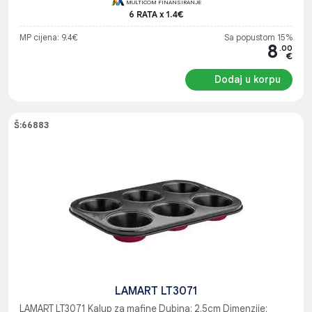
MULTICOM FINANSIRANJE
6 RATA x 1.4€
MP cijena: 9.4€
Sa popustom 15%
8
.00
€
Dodaj u korpu
Š:66883
LAMART LT3071
LAMART LT3071 Kalup za mafine Dubina: 2.5cm Dimenzije: