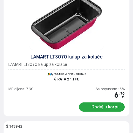
LAMART LT3070 kalup za kolače
LAMART LT3070 kalup za kolače
MULTICOM FINANSIRANJE
6 RATA x 1.17€
MP cijena: 7.9€
Sa popustom 15%
6
.70
€
Dodaj u korpu
Š:143942