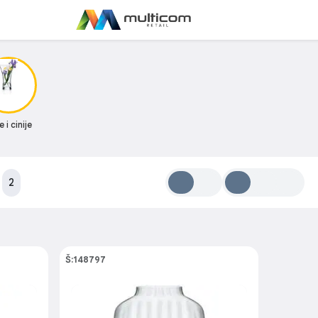
 i cinije
:
2
Š:148797