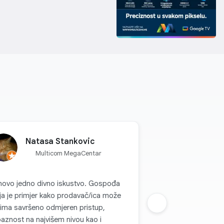
Natasa Stankovic
Multicom MegaCentar
novo jedno divno iskustvo. Gospođa
a je primjer kako prodavač/ica može
ima savršeno odmjeren pristup,
Sljedeca grupa
baznost na najvišem nivou kao i