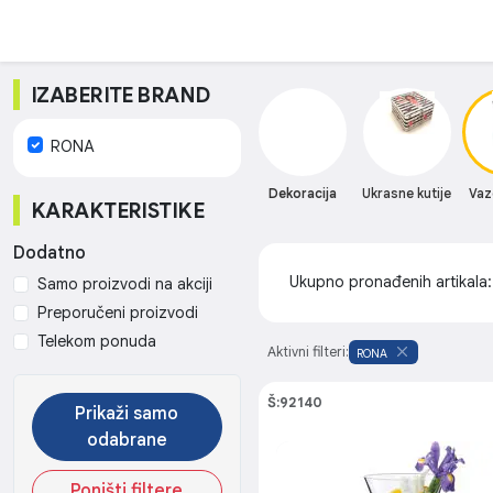
IZABERITE BRAND
RONA
Dekoracija
Ukrasne kutije
Vaze
KARAKTERISTIKE
Dodatno
Ukupno pronađenih artikala
Samo proizvodi na akciji
Preporučeni proizvodi
Telekom ponuda
Aktivni filteri:
RONA
Š:92140
Prikaži samo
odabrane
Poništi filtere