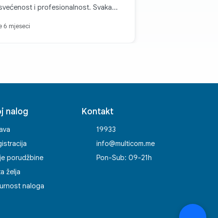
većenost i profesionalnost. Svaka
t, zadovoljstvo je kupovati kod vas.
je 6 mjeseci
j nalog
Kontakt
java
19933
istracija
info@multicom.me
je porudžbine
Pon-Sub: 09-21h
ta želja
urnost naloga