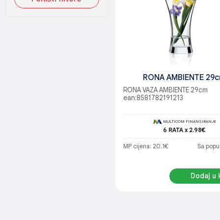
RONA AMBIENTE 29
RONA VAZA AMBIENTE 29cm
ean:8581782191213
MULTICOM FINANSIRANJE
6 RATA x 2.98€
MP cijena: 20.1€
Sa popu
Dodaj u 