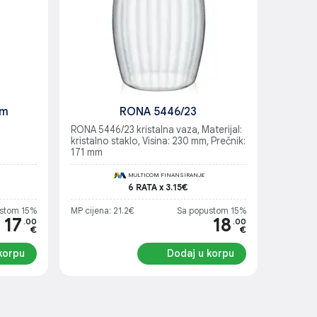
cm
RONA 5446/23
RONA 5446/23 kristalna vaza, Materijal:
kristalno staklo, Visina: 230 mm, Prečnik:
171 mm
MULTICOM FINANSIRANJE
6 RATA x 3.15€
stom 15%
MP cijena: 21.2€
Sa popustom 15%
17
18
.00
.00
€
€
korpu
Dodaj u korpu