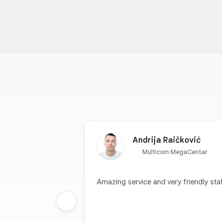
Andrija Raičković
Multicom MegaCentar
Amazing service and very friendly staf
Prethodna grupa