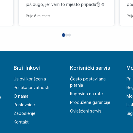
još dugo, jer vam to mjesto pripada👌☺️
pos
čas
Prije 6 mjeseci
Pri
Brzi linkovi
Korisnički servis
Mo
Uslovi korišćenja
Često postavljana
Pri
pitanja
Politika privatnosti
Reg
Kupovina na rate
O nama
Mo
a
Produžene garancije
Poslovnice
Lis
Ovlašćeni servisi
Zaposlenje
Sig
Kontakt