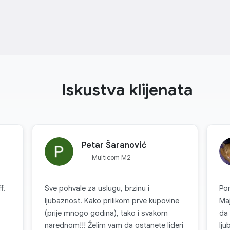
Iskustva klijenata
Petar Šaranović
Multicom M2
f.
Sve pohvale za uslugu, brzinu i
Po
ljubaznost. Kako prilikom prve kupovine
Maj
(prije mnogo godina), tako i svakom
da 
narednom!!! Želim vam da ostanete lideri
lju