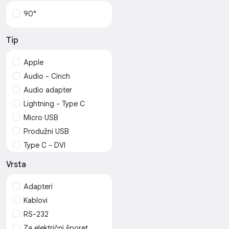
STLAB
90°
SWISSTEN
TD LTE
Tip
Tehnoelektro
Apple
TP LINK
Audio - Cinch
Usams
Audio adapter
Vention
Lightning - Type C
Xiaomi
Micro USB
Produžni USB
Type C - DVI
Type-C
Vrsta
USB 2.0 A/B (za
štampače)
Adapteri
USB A
Kablovi
USB Mini-B
RS-232
USB OTG
Za električni šporet