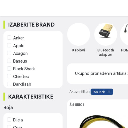
IZABERITE BRAND
Anker
Apple
Kablovi
Bluetooth
HDMI
Axagon
adapter
Baseus
Black Shark
Ukupno pronađenih artikala
Chieftec
Darkflash
DEFENDER
Aktivni filteri:
StarTech
KARAKTERISTIKE
DeLOCK
Š:115501
Digitus
Boja
E-GREEN
Bijela
FAST ASIA
Crna