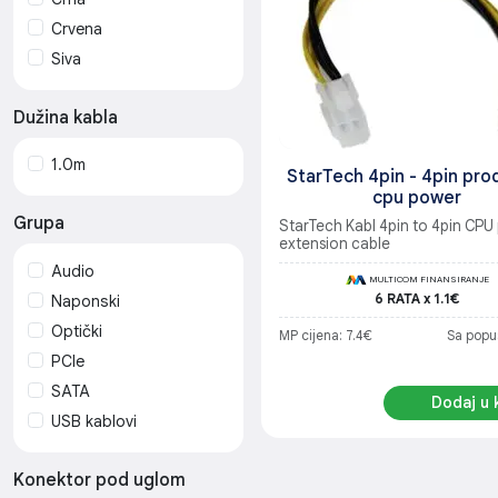
Goodbay
Crvena
Inter-Tech
Siva
Joyroom
LDNIO
Dužina kabla
Linkom
LogiLink
1.0m
StarTech 4pin - 4pin pro
Mcdodo
cpu power
MS Industrial
Grupa
StarTech Kabl 4pin to 4pin CPU
extension cable
Multip
Audio
Onten
MULTICOM FINANSIRANJE
6 RATA x 1.1€
Naponski
ProXtend
Optički
MP cijena: 7.4€
Sa popu
Rampage
PCIe
Razni proizvodjaci
SATA
REMAX
Dodaj u 
USB kablovi
Rotronic
Secomp
Konektor pod uglom
StarTech