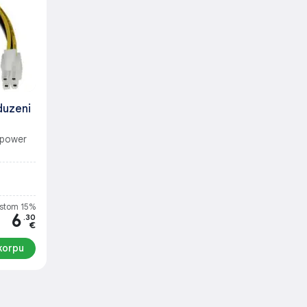
duzeni
 power
stom 15%
6
.30
€
korpu