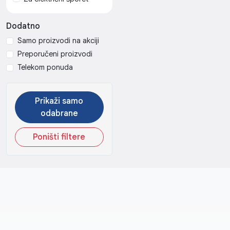
USB to Serial RS232
Dodatno
USB Type B (za eksterni
HDD)
Samo proizvodi na akciji
x-pinski
Preporučeni proizvodi
Telekom ponuda
Prikaži samo
odabrane
Poništi filtere