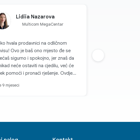
Lidiia Nazarova
Multicom MegaCentar
iko hvala prodavnici na odličnom
je baš ono mjesto đe se
ećaš sigurno i spokojno, jer znaš da
Sljedeca grupa
nikad neće ostaviti na cjedilu, već će
jek pomoći i pronaći rješenje. Ovdje
e nevjerovatno prijatni i pažljivi ljudi,
je 9 mjeseci
g kojih se poželiš vraćati opet i opet.
ka kupovina se pretvara u radost, i
to s punim povjerenjem mogu reći da
ovo najpouzdanije mjesto za kupovinu
nike. Ovdje se zaista cijene mušterije
 to se osjeti u svemu.
j nalog
Kontakt