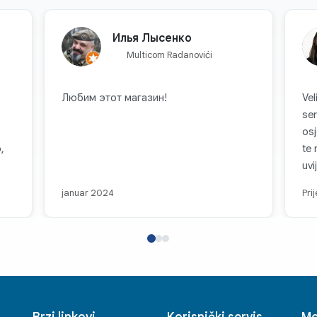
Илья Лысенко
Multicom Radanovići
Любим этот магазин!
Vel
servisu! Ovo 
osj
,
te 
uvi
rad
januar 2024
Pri
zbo
Sva
za
je 
teh
- i
Brzi linkovi
Korisnički servis
Mo