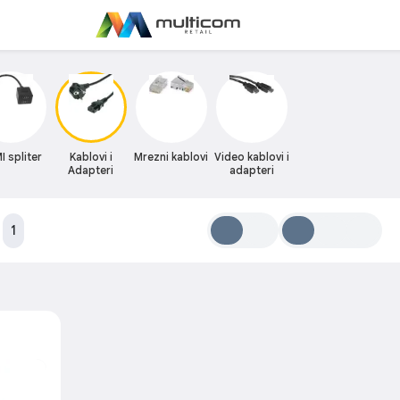
 spliter
Kablovi i
Mrezni kablovi
Video kablovi i
Adapteri
adapteri
:
1