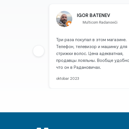
IGOR BATENEV
Multicom Radanovići
Три раза покупал в этом магазине.
Телефон, телевизор и машинку для
Prethodna grupa
стрижки волос. Цена адекватная,
продавцы лояльны. Вообще удобно
что он в Радановичах.
oktobar 2023