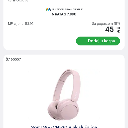
tehnologija
MULTICOM FINANSIRANJE
6 RATA x 7.88€
MP cijena: 53.1€
Sa popustom 15%
45
.00
€
Dodaj u korpu
Š:165557
Sony WH-CH520 Pink slušalice