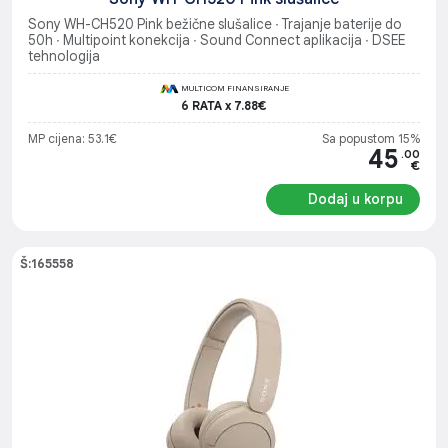
Sony WH-CH520 Pink bežične slušalice ∙ Trajanje baterije do
50h ∙ Multipoint konekcija ∙ Sound Connect aplikacija ∙ DSEE
tehnologija
MULTICOM FINANSIRANJE
6 RATA x 7.88€
MP cijena: 53.1€
Sa popustom 15%
45
.00
€
Dodaj u korpu
Š:165558