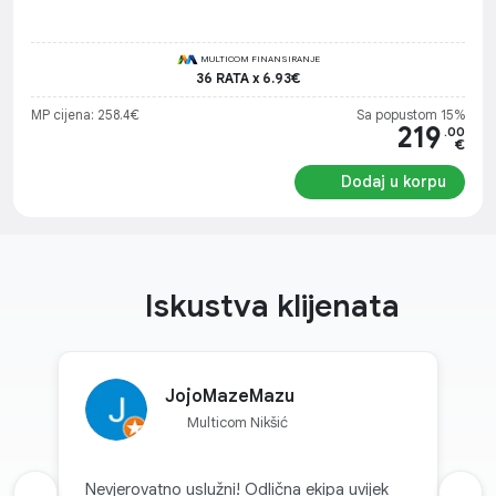
MULTICOM FINANSIRANJE
36 RATA x 6.93€
MP cijena: 258.4€
Sa popustom 15%
219
.00
€
Dodaj u korpu
Iskustva klijenata
JojoMazeMazu
Multicom Nikšić
Nevjerovatno uslužni! Odlična ekipa uvijek