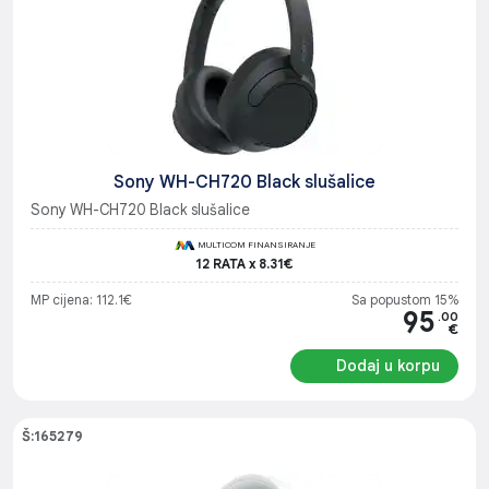
Sony WH-CH720 Black slušalice
Sony WH-CH720 Black slušalice
MULTICOM FINANSIRANJE
12 RATA x 8.31€
MP cijena: 112.1€
Sa popustom 15%
95
.00
€
Dodaj u korpu
Š:165279