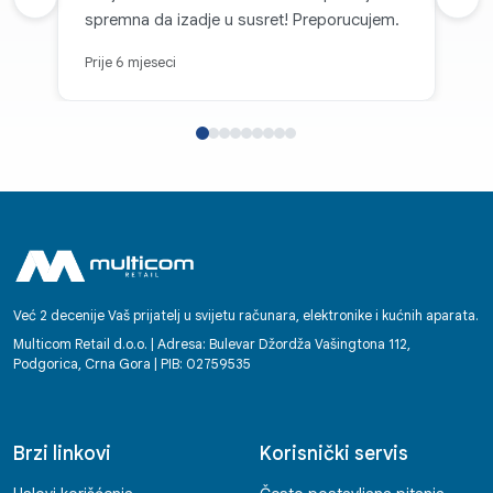
Prethodna recenzija
Sljed
spremna da izadje u susret! Preporucujem.
Prije 6 mjeseci
Već 2 decenije Vaš prijatelj u svijetu računara, elektronike i kućnih aparata.
Multicom Retail d.o.o. | Adresa: Bulevar Džordža Vašingtona 112,
Podgorica, Crna Gora | PIB: 02759535
Brzi linkovi
Korisnički servis