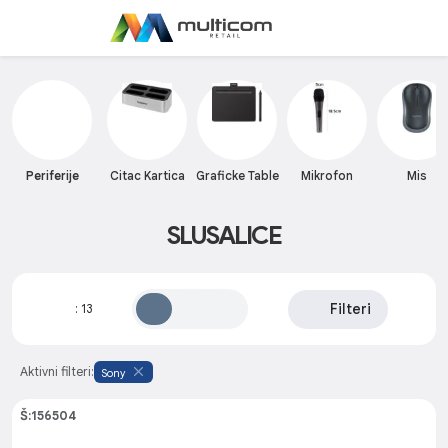
Periferije
Citac Kartica
Graficke Table
Mikrofon
Mis
SLUSALICE
Filteri
:
13
Aktivni filteri:
Sony
Š:156504