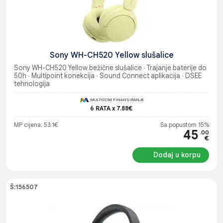
Sony WH-CH520 Yellow slušalice
Sony WH-CH520 Yellow bežične slušalice ∙ Trajanje baterije do
50h ∙ Multipoint konekcija ∙ Sound Connect aplikacija ∙ DSEE
tehnologija
MULTICOM FINANSIRANJE
6 RATA x 7.88€
MP cijena: 53.1€
Sa popustom 15%
45
.00
€
Dodaj u korpu
Š:156507