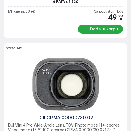
6 RATA x 8.73€
MP cijena: 58.9€
Sa popustom 15%
49
.90
€
Dodaj u korpu
Š:124845
DJI CP.MA.00000730.02
DJI Mini 4 Pro Wide-Angle Lens, FOV: Photo mode 114-degree,
Video mode (16:9) 100-degree (CP.MA.00000730.02) Za DJI