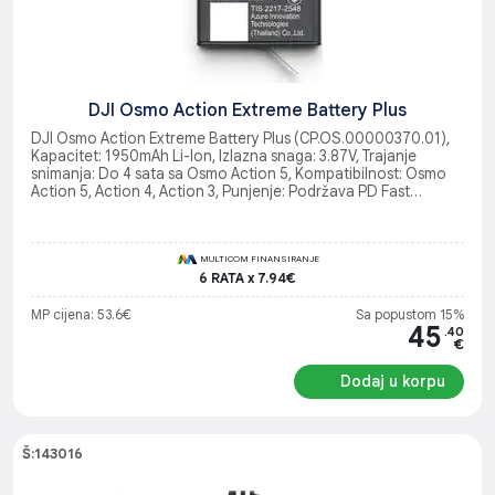
DJI Osmo Action Extreme Battery Plus
DJI Osmo Action Extreme Battery Plus (CP.OS.00000370.01),
Kapacitet: 1950mAh Li-Ion, Izlazna snaga: 3.87V, Trajanje
snimanja: Do 4 sata sa Osmo Action 5, Kompatibilnost: Osmo
Action 5, Action 4, Action 3, Punjenje: Podržava PD Fast
Charging, Dizajn: Otporan na hladnoću
MULTICOM FINANSIRANJE
6 RATA x 7.94€
MP cijena: 53.6€
Sa popustom 15%
45
.40
€
Dodaj u korpu
Š:143016