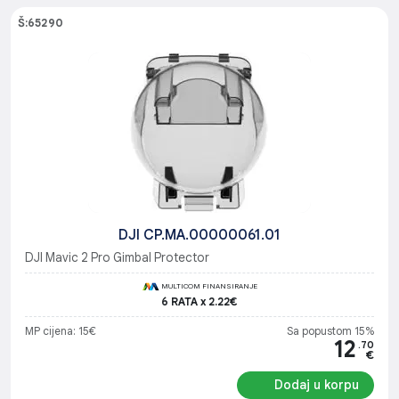
Š:65290
DJI CP.MA.00000061.01
DJI Mavic 2 Pro Gimbal Protector
MULTICOM FINANSIRANJE
6 RATA x 2.22€
MP cijena: 15€
Sa popustom 15%
12
.70
€
Dodaj u korpu