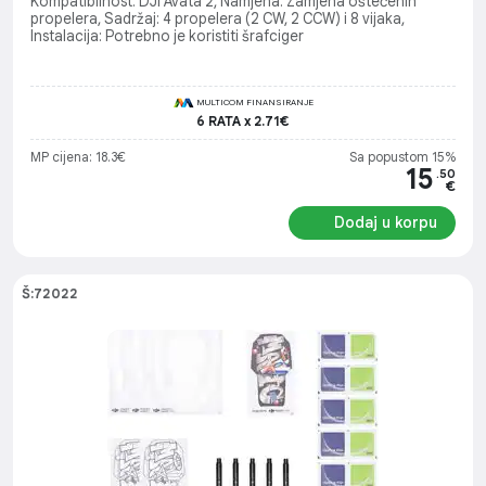
Kompatibilnost: DJI Avata 2, Namjena: Zamjena oštećenih
propelera, Sadržaj: 4 propelera (2 CW, 2 CCW) i 8 vijaka,
Instalacija: Potrebno je koristiti šrafciger
MULTICOM FINANSIRANJE
6 RATA x 2.71€
MP cijena: 18.3€
Sa popustom 15%
15
.50
€
Dodaj u korpu
Š:72022