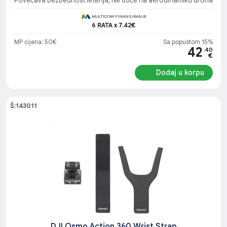
Povećava bezbednost letenja, Ne utiče na aerodinamiku drona
MULTICOM FINANSIRANJE
6 RATA x 7.42€
MP cijena: 50€
Sa popustom 15%
42
.40
€
Dodaj u korpu
Š:143011
DJI Osmo Action 360 Wrist Strap