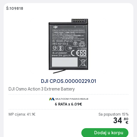
Š:109818
DJI CP.OS.00000229.01
DJI Osmo Action 3 Extreme Battery
MULTICOM FINANSIRANJE
6 RATA x 6.09€
MP cijena: 41.1€
Sa popustom 15%
34
.80
€
Dodaj u korpu