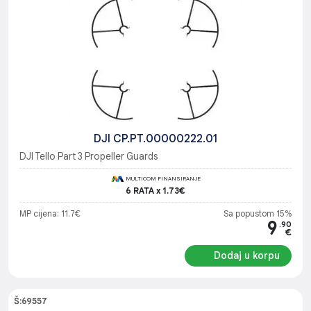
DJI CP.PT.00000222.01
DJI Tello Part 3 Propeller Guards
MULTICOM FINANSIRANJE
6 RATA x 1.73€
MP cijena: 11.7€
Sa popustom 15%
9
.90
€
Dodaj u korpu
Š:69557