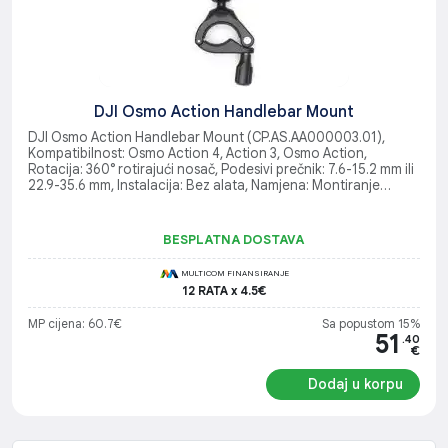
DJI Osmo Action Handlebar Mount
DJI Osmo Action Handlebar Mount (CP.AS.AA000003.01),
Kompatibilnost: Osmo Action 4, Action 3, Osmo Action,
Rotacija: 360° rotirajući nosač, Podesivi prečnik: 7.6-15.2 mm ili
22.9-35.6 mm, Instalacija: Bez alata, Namjena: Montiranje
kamere na biciklističku ručku
BESPLATNA DOSTAVA
MULTICOM FINANSIRANJE
12 RATA x 4.5€
MP cijena: 60.7€
Sa popustom 15%
51
.40
€
Dodaj u korpu