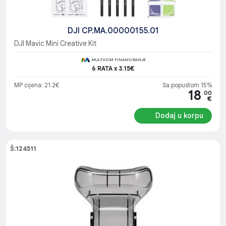
DJI CP.MA.00000155.01
DJI Mavic Mini Creative Kit
MULTICOM FINANSIRANJE
6 RATA x 3.15€
MP cijena: 21.2€
Sa popustom 15%
18
.00
€
Dodaj u korpu
Š:124511