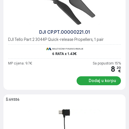
DJI CP.PT.00000221.01
DJI Tello Part 2 3044P Quick-release Propellers, 1 pair
MULTICOM FINANSIRANJE
6 RATA x 1.43€
MP cijena: 9.7€
Sa popustom 15%
8
.20
€
Dodaj u korpu
Š:69556