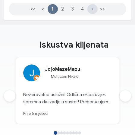
<<
<
1
2
3
4
>
>>
Iskustva klijenata
JojoMazeMazu
Multicom Nikšić
Nevjerovatno uslužni! Odlična ekipa uvijek
Prethodna recenzija
Sljed
spremna da izadje u susret! Preporucujem.
Prije 6 mjeseci