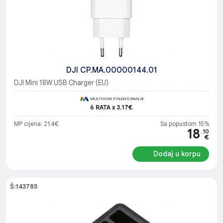
DJI CP.MA.00000144.01
DJI Mini 18W USB Charger (EU)
MULTICOM FINANSIRANJE
6 RATA x 3.17€
MP cijena: 21.4€
Sa popustom 15%
18
.10
€
Dodaj u korpu
Š:143785