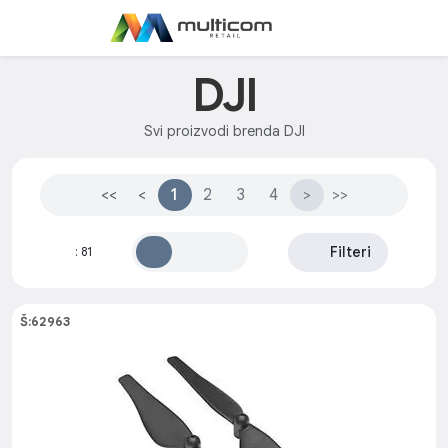
DJI
Svi proizvodi brenda DJI
<<
<
1
2
3
4
>
>>
Filteri
:
81
Š:62963