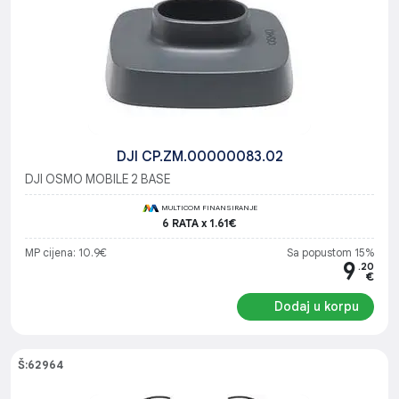
DJI CP.ZM.00000083.02
DJI OSMO MOBILE 2 BASE
MULTICOM FINANSIRANJE
6 RATA x 1.61€
MP cijena: 10.9€
Sa popustom 15%
9
.20
€
Dodaj u korpu
Š:62964