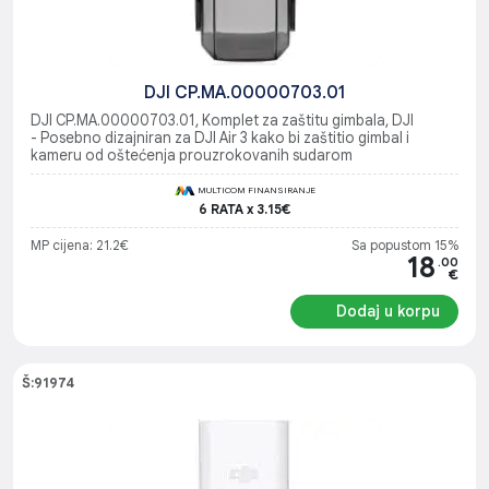
DJI CP.MA.00000703.01
DJI CP.MA.00000703.01, Komplet za zaštitu gimbala, DJI
- Posebno dizajniran za DJI Air 3 kako bi zaštitio gimbal i
kameru od oštećenja prouzrokovanih sudarom
MULTICOM FINANSIRANJE
6 RATA x 3.15€
MP cijena: 21.2€
Sa popustom 15%
18
.00
€
Dodaj u korpu
Š:91974