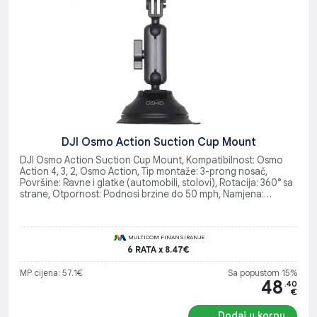
DJI Osmo Action Suction Cup Mount
DJI Osmo Action Suction Cup Mount, Kompatibilnost: Osmo
Action 4, 3, 2, Osmo Action, Tip montaže: 3-prong nosač,
Površine: Ravne i glatke (automobili, stolovi), Rotacija: 360° sa
strane, Otpornost: Podnosi brzine do 50 mph, Namjena:
Postavljanje na automobile, čamce ili ravne površine
MULTICOM FINANSIRANJE
6 RATA x 8.47€
MP cijena: 57.1€
Sa popustom 15%
48
.40
€
Dodaj u korpu