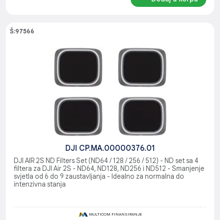
Š:97566
DJI CP.MA.00000376.01
DJI AIR 2S ND Filters Set (ND64 / 128 / 256 / 512) - ND set sa 4
filtera za DJI Air 2S - ND64, ND128, ND256 i ND512 - Smanjenje
svjetla od 6 do 9 zaustavljanja - Idealno za normalna do
intenzivna stanja
MULTICOM FINANSIRANJE