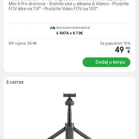
Mini 4 Pro dronove - Snimite više u slikama & Videos - Proširite
FOV slike na 114° - Proširite Video FOV na 100°
MULTICOM FINANSIRANJE
6 RATA x 8.73€
MP cijena: 58.9€
Sa popustom 15%
49
.90
€
Dodaj u korpu
Š:143788