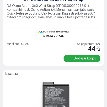
DJI Osmo Action 360 Wrist Strap (CP.OS.00000278.01),
Kompatibilnost: Osmo Action 3/4, Mehanizam zaključavanja:
Quick Release Locking Clip, Rotacija: Kuglasti zglob sa 360°
rotacijom i nagibom, Namjena: Snimanje bez upotrebe ruku
tokom aktivnosti poput penjanja, surfovanja i plivanja
MULTICOM FINANSIRANJE
6 RATA x 7.74€
MP cijena: 52.2€
Sa popustom 15%
44
.20
€
Dodaj u korpu
Š:143013