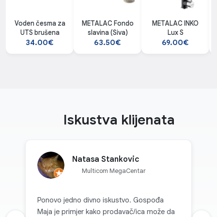
Voden česma za
METALAC Fondo
METALAC INKO
UTS brušena
slavina (Siva)
Lux S
34.00€
63.50€
69.00€
Iskustva klijenata
Natasa Stankovic
Multicom MegaCentar
Ponovo jedno divno iskustvo. Gospođa
Maja je primjer kako prodavač/ica može da