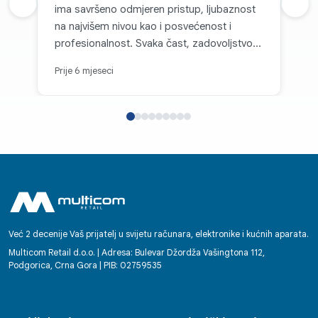
Prethodna recenzija
ima savršeno odmjeren pristup, ljubaznost
Sljed
na najvišem nivou kao i posvećenost i
profesionalnost. Svaka čast, zadovoljstvo je
kupovati kod vas.
Prije 6 mjeseci
Već 2 decenije Vaš prijatelj u svijetu računara, elektronike i kućnih aparata.
Multicom Retail d.o.o. | Adresa: Bulevar Džordža Vašingtona 112,
Podgorica, Crna Gora | PIB: 02759535