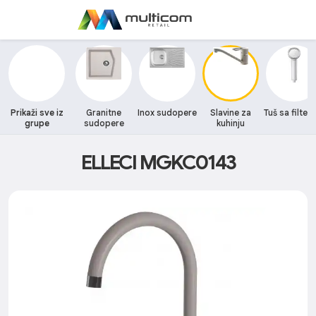
Prikaži sve iz
Granitne
Inox sudopere
Slavine za
Tuš sa filte
grupe
sudopere
kuhinju
ELLECI MGKC0143