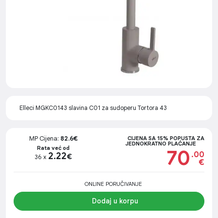
Elleci MGKC0143 slavina C01 za sudoperu Tortora 43
MP Cijena:
82.6€
CIJENA SA 15% POPUSTA ZA
JEDNOKRATNO PLAĆANJE
Rata već od
70
.00
2.22
€
36 x
€
ONLINE PORUČIVANJE
Dodaj u korpu