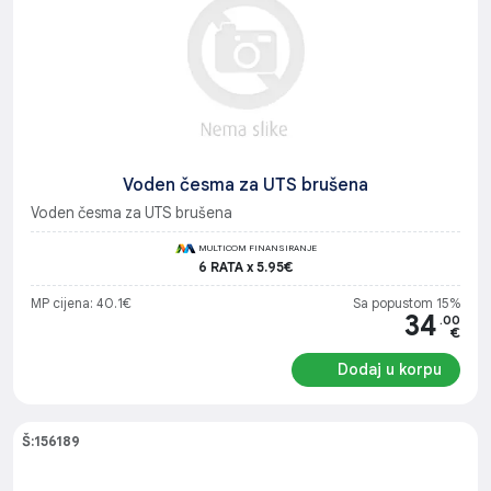
Voden česma za UTS brušena
Voden česma za UTS brušena
MULTICOM FINANSIRANJE
6 RATA x 5.95€
MP cijena: 40.1€
Sa popustom 15%
34
.00
€
Dodaj u korpu
Š:156189