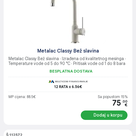
Metalac Classy Bež slavina
Metalac Classy Bež slavina ∙ Izrađena od kvalitetnog mesinga ∙
Temperature vode od 5 do 90 °C ∙ Pritisak vode od 1 do 8 bara
BESPLATNA DOSTAVA
MULTICOM FINANSIRANJE
12 RATA x 6.56€
MP cijena: 88.5€
Sa popustom 15%
75
.00
€
Dodaj u korpu
Š:112572