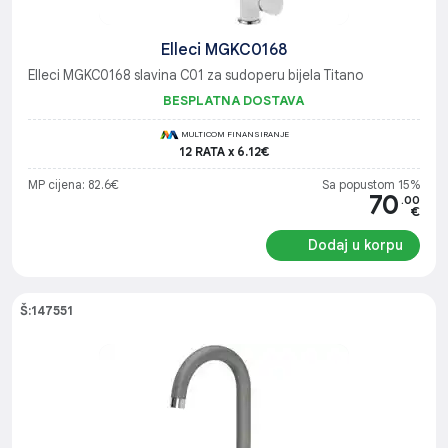
Elleci MGKC0168
Elleci MGKC0168 slavina C01 za sudoperu bijela Titano
BESPLATNA DOSTAVA
MULTICOM FINANSIRANJE
12 RATA x 6.12€
MP cijena: 82.6€
Sa popustom 15%
70
.00
€
Dodaj u korpu
Š:147551