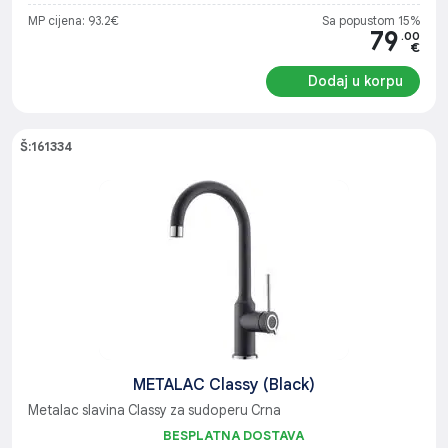
MP cijena: 93.2€
Sa popustom 15%
79
.00
€
Dodaj u korpu
Š:161334
METALAC Classy (Black)
Metalac slavina Classy za sudoperu Crna
BESPLATNA DOSTAVA