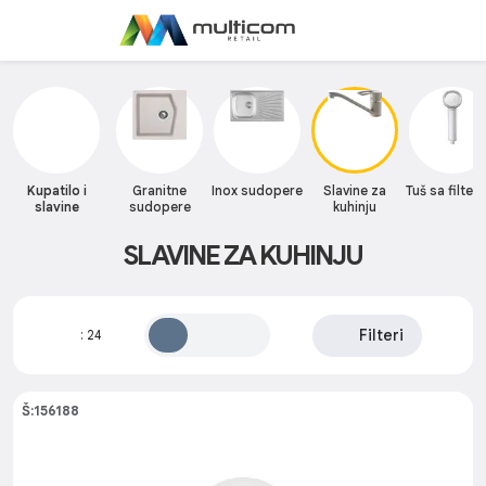
Kupatilo i
Granitne
Inox sudopere
Slavine za
Tuš sa filte
slavine
sudopere
kuhinju
SLAVINE ZA KUHINJU
Filteri
:
24
Š:156188