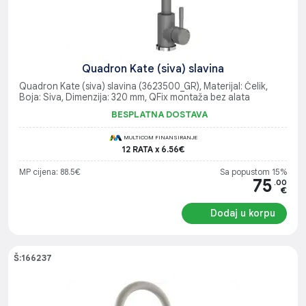
Quadron Kate (siva) slavina
Quadron Kate (siva) slavina (3623500_GR), Materijal: Čelik,
Boja: Siva, Dimenzija: 320 mm, QFix montaža bez alata
BESPLATNA DOSTAVA
MULTICOM FINANSIRANJE
12 RATA x 6.56€
MP cijena: 88.5€
Sa popustom 15%
75
.00
€
Dodaj u korpu
Š:166237