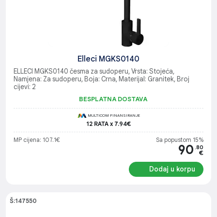
Elleci MGKS0140
ELLECI MGKS0140 česma za sudoperu, Vrsta: Stojeća,
Namjena: Za sudoperu, Boja: Crna, Materijal: Granitek, Broj
cijevi: 2
BESPLATNA DOSTAVA
MULTICOM FINANSIRANJE
12 RATA x 7.94€
MP cijena: 107.1€
Sa popustom 15%
90
.80
€
Dodaj u korpu
Š:147550