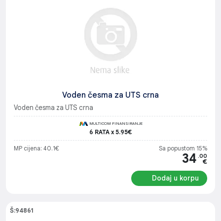
Voden česma za UTS crna
Voden česma za UTS crna
MULTICOM FINANSIRANJE
6 RATA x 5.95€
MP cijena: 40.1€
Sa popustom 15%
34
.00
€
Dodaj u korpu
Š:94861