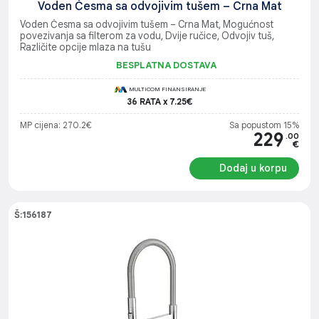
Voden Česma sa odvojivim tušem – Crna Mat
Voden Česma sa odvojivim tušem – Crna Mat, Mogućnost
povezivanja sa filterom za vodu, Dvije ručice, Odvojiv tuš,
Različite opcije mlaza na tušu
BESPLATNA DOSTAVA
MULTICOM FINANSIRANJE
36 RATA x 7.25€
MP cijena: 270.2€
Sa popustom 15%
229
.00
€
Dodaj u korpu
Š:156187