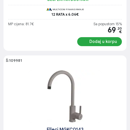
MULTICOM FINANSIRANJE
12 RATA x 6.06€
MP cijena: 81.7€
Sa popustom 15%
69
.20
€
Dodaj u korpu
Š:109981
Elleci MGKC0143