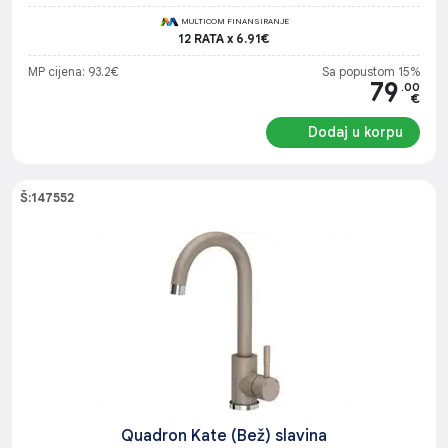
MULTICOM FINANSIRANJE
12 RATA x 6.91€
MP cijena: 93.2€
Sa popustom 15%
79
.00
€
Dodaj u korpu
Š:147552
Quadron Kate (Bež) slavina