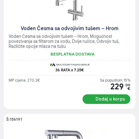
Voden Česma sa odvojivim tušem – Hrom
Voden Česma sa odvojivim tušem – Hrom, Mogućnost
povezivanja sa filterom za vodu, Dvije ručice, Odvojiv tuš,
Različite opcije mlaza na tušu
BESPLATNA DOSTAVA
MULTICOM FINANSIRANJE
36 RATA x 7.25€
MP cijena: 270.2€
Sa popustom 15%
229
.00
€
Dodaj u korpu
Š:156191