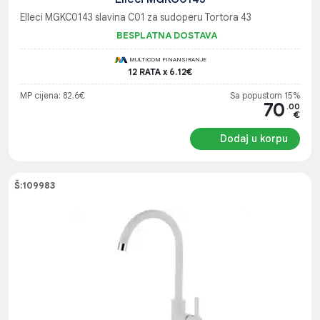
Elleci MGKC0143 slavina C01 za sudoperu Tortora 43
BESPLATNA DOSTAVA
MULTICOM FINANSIRANJE
12 RATA x 6.12€
MP cijena: 82.6€
Sa popustom 15%
70
.00
€
Dodaj u korpu
Š:109983