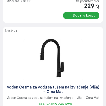
MP cijena: 270.2€
Sa popustom 15%
229
.00
€
Dodaj u korpu
Š:156194
Voden Česma za vodu sa tušem na izvlačenje (viša)
– Crna Mat
Voden Česma za vodu sa tušem na izvlačenje – viša – Crna Mat
BESPLATNA DOSTAVA