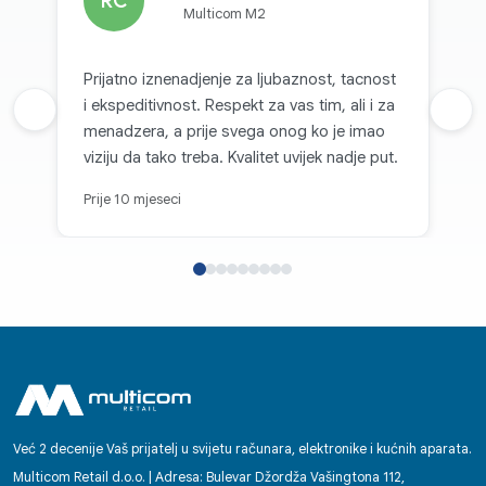
RC
Multicom M2
Prijatno iznenadjenje za ljubaznost, tacnost
i ekspeditivnost. Respekt za vas tim, ali i za
Prethodna recenzija
Sljed
menadzera, a prije svega onog ko je imao
viziju da tako treba. Kvalitet uvijek nadje put.
Prije 10 mjeseci
Već 2 decenije Vaš prijatelj u svijetu računara, elektronike i kućnih aparata.
Multicom Retail d.o.o. | Adresa: Bulevar Džordža Vašingtona 112,