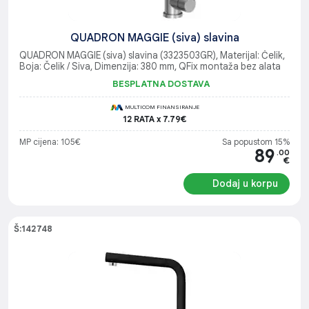
QUADRON MAGGIE (siva) slavina
QUADRON MAGGIE (siva) slavina (3323503GR), Materijal: Čelik,
Boja: Čelik / Siva, Dimenzija: 380 mm, QFix montaža bez alata
BESPLATNA DOSTAVA
MULTICOM FINANSIRANJE
12 RATA x 7.79€
MP cijena: 105€
Sa popustom 15%
89
.00
€
Dodaj u korpu
Š:142748