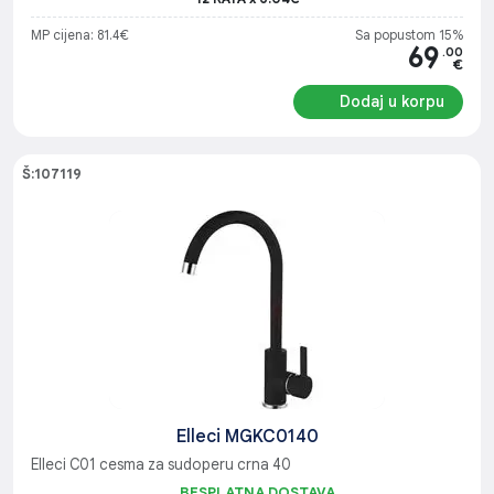
MP cijena: 81.4€
Sa popustom 15%
69
.00
€
Dodaj u korpu
Š:107119
Elleci MGKC0140
Elleci C01 cesma za sudoperu crna 40
BESPLATNA DOSTAVA