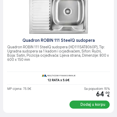
Quadron ROBIN 111 SteelQ sudopera
Quadron ROBIN 111 SteelQ sudopera (HD111SAT8060P), Tip:
Ugradna sudopera sa 1 kadom i ocjeđivačem, Sifon: Ručni,
Boja: Satin, Pozicija ocjeđivača: Lijeva strana, Dimenzije: 800 x
600 x 150 mm
MULTICOM FINANSIRANJE
12 RATA x 5.6€
MP cijena: 75.5€
Sa popustom 15%
64
.00
€
Dodaj u korpu