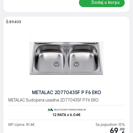
Dodaj u korpu
Š:89405
METALAC 2D770435F P F6 EKO
METALAC Sudopera usadna 2D770435F P F6 EKO
MULTICOM FINANSIRANJE
12 RATA x 6.04€
MP cijena: 81.4€
Sa popustom 15%
69
.00
€