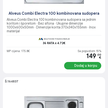
Alveus Combi Electra 100 kombinovana sudopera
Alveus Combi Electra 100 kombinovana sudopera sa jednim
koritom i šporetom ∙ Bez sifona ∙ Ukupne dimenzije
1000x600x50mm ∙ Dimenzije korita 370x340x155mm ∙ Inox
materijal
MULTICOM FINANSIRANJE
36 RATA x 4.72€
MP cijena: 175.8€
Sa popustom 15%
149
.00
€
Dodaj u korpu
Š:164837