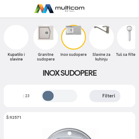
Kupatilo i
Granitne
Inox sudopere
Slavine za
Tuš sa filte
slavine
sudopere
kuhinju
INOX SUDOPERE
Filteri
:
23
Š:92571