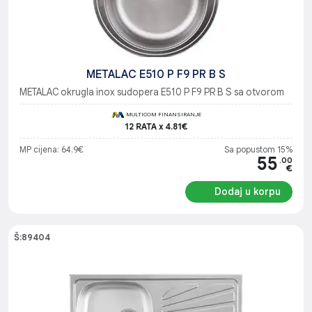
METALAC E510 P F9 PR B S
METALAC okrugla inox sudopera E510 P F9 PR B S sa otvorom
MULTICOM FINANSIRANJE
12 RATA x 4.81€
MP cijena: 64.9€
Sa popustom 15%
55
.00
€
Dodaj u korpu
Š:89404