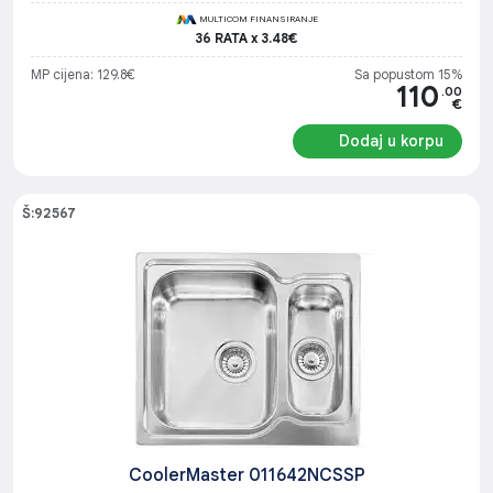
MULTICOM FINANSIRANJE
36 RATA x 3.48€
MP cijena: 129.8€
Sa popustom 15%
110
.00
€
Dodaj u korpu
Š:92567
CoolerMaster 011642NCSSP