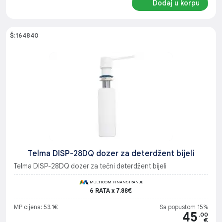
Dodaj u korpu
Š:164840
Telma DISP-28DQ dozer za deterdžent bijeli
Telma DISP-28DQ dozer za tečni deterdžent bijeli
MULTICOM FINANSIRANJE
6 RATA x 7.88€
MP cijena: 53.1€
Sa popustom 15%
45
.00
€