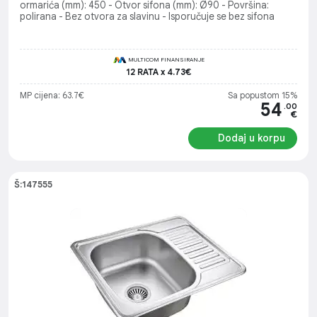
ormarića (mm): 450 - Otvor sifona (mm): Ø90 - Površina:
polirana - Bez otvora za slavinu - Isporučuje se bez sifona
MULTICOM FINANSIRANJE
12 RATA x 4.73€
MP cijena: 63.7€
Sa popustom 15%
54
.00
€
Dodaj u korpu
Š:147555