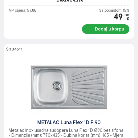
12 RATA x 4.29€
MP cijena: 57.8€
Sa popustom 15%
49
.00
€
Dodaj u korpu
Š:104511
METALAC Luna Flex 1D FI90
Metalac inox usadna sudopera Luna Flex 1D Ø90 bez sifona
- Dimenzije (mm): 770x435 - Dubina korita (mm): 165 - Mjera