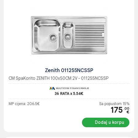
Zenith 011255NCSSP
CM SpaKorito ZENITH 100x50CM 2V - 011255NCSSP
MULTICOM FINANSIRANJE
36 RATA x 5.54€
MP cijena: 206.5€
Sa popustom 15%
175
.00
€
Dodaj u korpu