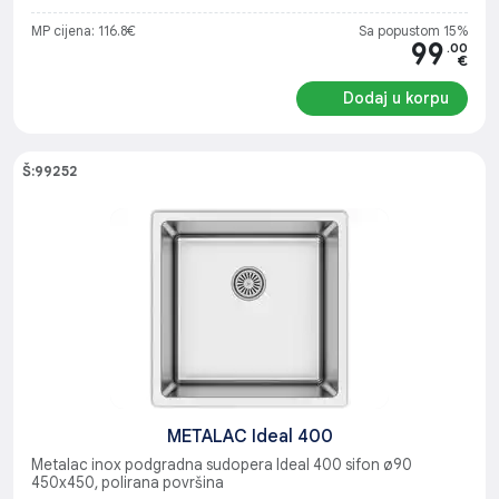
MP cijena: 116.8€
Sa popustom 15%
99
.00
€
Dodaj u korpu
Š:99252
METALAC Ideal 400
Metalac inox podgradna sudopera Ideal 400 sifon ø90
450x450, polirana površina