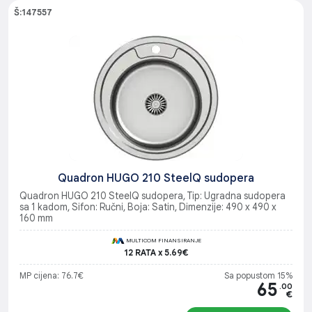
Š:147557
Quadron HUGO 210 SteelQ sudopera
Quadron HUGO 210 SteelQ sudopera, Tip: Ugradna sudopera
sa 1 kadom, Sifon: Ručni, Boja: Satin, Dimenzije: 490 x 490 x
160 mm
MULTICOM FINANSIRANJE
12 RATA x 5.69€
MP cijena: 76.7€
Sa popustom 15%
65
.00
€