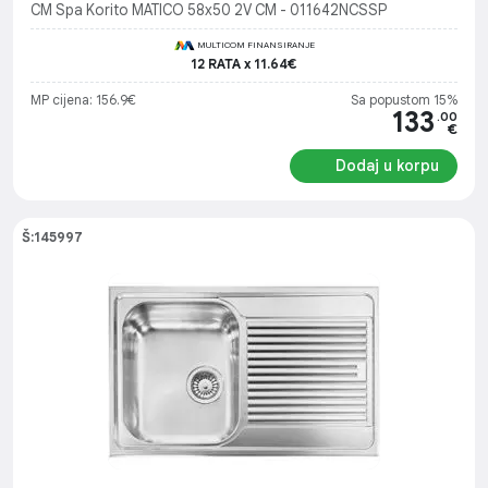
CM Spa Korito MATICO 58x50 2V CM - 011642NCSSP
MULTICOM FINANSIRANJE
12 RATA x 11.64€
MP cijena: 156.9€
Sa popustom 15%
133
.00
€
Dodaj u korpu
Š:145997