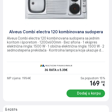
Alveus Combi electra 120 kombinovana sudopera
Alveus Combi electra 120 kombinovana sudopera sa jednim
koritom i šporetom ∙ 1200x600mm ∙ Bez sifona ∙ 1 ekspres
električna ringla: 1500 W ∙ 1 obična električna ringla: 1500 W ∙ 2
sedmostepena prekidača ∙ Kontrolna lampica koja ukazuje da
je ringla uključena ∙ Kabl: 1,5 m
MULTICOM FINANSIRANJE
36 RATA x 5.35€
MP cijena: 199.4€
Sa popustom 15%
169
.00
€
Dodaj u korpu
Š:92576