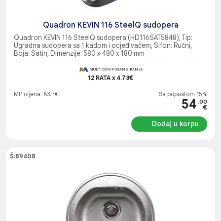
Quadron KEVIN 116 SteelQ sudopera
Quadron KEVIN 116 SteelQ sudopera (HD116SAT5848), Tip:
Ugradna sudopera sa 1 kadom i ocjeđivačem, Sifon: Ručni,
Boja: Satin, Dimenzije: 580 x 480 x 180 mm
MULTICOM FINANSIRANJE
12 RATA x 4.73€
MP cijena: 63.7€
Sa popustom 15%
54
.00
€
Dodaj u korpu
Š:89408