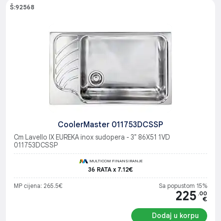
Š:92568
CoolerMaster 011753DCSSP
Cm Lavello IX EUREKA inox sudopera - 3" 86X51 1VD
011753DCSSP
MULTICOM FINANSIRANJE
36 RATA x 7.12€
MP cijena: 265.5€
Sa popustom 15%
225
.00
€
Dodaj u korpu