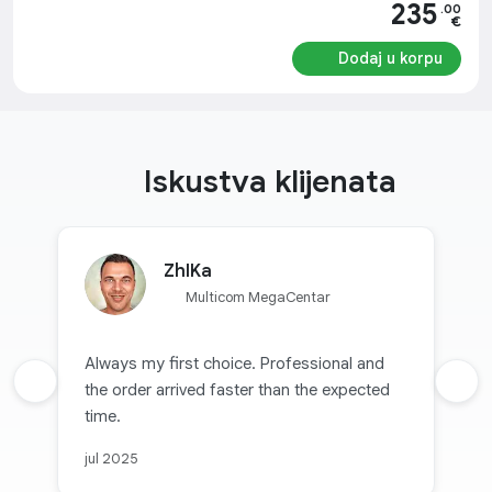
235
.00
€
Dodaj u korpu
Iskustva klijenata
ZhIKa
Multicom MegaCentar
Always my first choice. Professional and
Prethodna recenzija
the order arrived faster than the expected
Sljed
time.
jul 2025