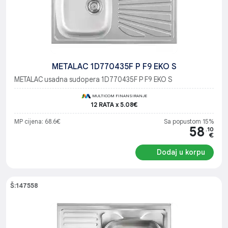
METALAC 1D770435F P F9 EKO S
METALAC usadna sudopera 1D770435F P F9 EKO S
MULTICOM FINANSIRANJE
12 RATA x 5.08€
MP cijena: 68.6€
Sa popustom 15%
58
.10
€
Dodaj u korpu
Š:147558