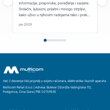
Prethodna recenzija
informacije, preporuke, poređenja i savjete.
Sljed
Srdačni, ljubazni, prijatni i mnogo strpljivi,
kako uživo u njihovim radnjama tako i preko
kanala komunikacije. Svaka topla preporuka
jun 2025
za Multicom d.o.o. i sve pohvale za takvu
firmu koja je na nivou i koja, može se
slobodno reći, parira velikim firmama i
korporacijama u svijetu. Posebno se ističe
njihov individualni pristup, jasnoća i brzina u
komunikaciji te osjećaj povjerenja kod
kupaca koji stvaraju već pri prvom kontaktu.
Bilo da se radi o podršci, savjetovanju ili
tehničkoj pomoći, radnici Multicoma
ostavljaju dojam partnera na kojega se
Već 2 decenije Vaš prijatelj u svijetu računara, elektronike i kućnih aparata.
možete osloniti. Svako dobro! Enko
Multicom Retail d.o.o. | Adresa: Bulevar Džordža Vašingtona 112,
Podgorica, Crna Gora | PIB: 02759535