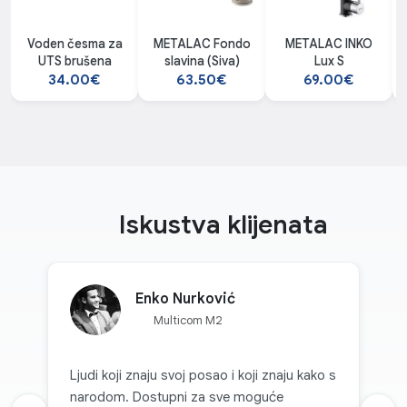
Voden česma za
METALAC Fondo
METALAC INKO
UTS brušena
slavina (Siva)
Lux S
34.00€
63.50€
69.00€
Iskustva klijenata
Enko Nurković
Multicom M2
Ljudi koji znaju svoj posao i koji znaju kako s
narodom. Dostupni za sve moguće