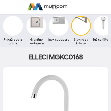
Prikaži sve iz
Granitne
Inox sudopere
Slavine za
Tuš sa filte
grupe
sudopere
kuhinju
ELLECI MGKC0168