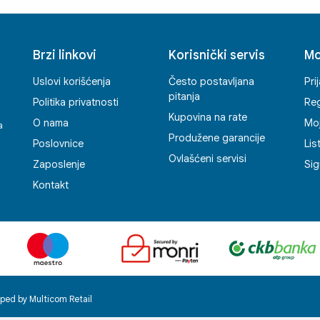
kor
ist
brz
Brzi linkovi
Korisnički servis
Mo
pov
pri
Uslovi korišćenja
Često postavljana
Pri
pod
pitanja
Politika privatnosti
Reg
pom
Kupovina na rate
O nama
Mo
do
a
Produžene garancije
osl
Poslovnice
Lis
Ovlašćeni servisi
Zaposlenje
Sig
Kontakt
ped by Multicom Retail