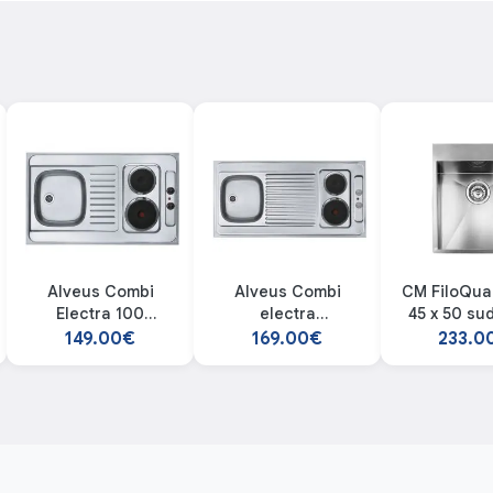
Alveus Combi
Alveus Combi
CM FiloQua
Electra 100
electra
45 x 50 su
kombinovana
120 kombinovana
149.00€
169.00€
233.0
sudopera
sudopera