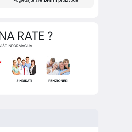
Pogledajte sve
Zenith
proizvode
NA RATE ?
 VIŠE INFORMACIJA
SINDIKATI
PENZIONERI