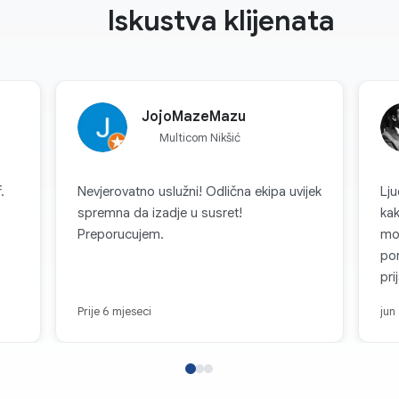
Iskustva klijenata
JojoMazeMazu
Multicom Nikšić
.
Nevjerovatno uslužni! Odlična ekipa uvijek
Lju
spremna da izadje u susret!
ka
Preporucujem.
mo
por
pri
nji
Prije 6 mjeseci
jun
kom
Mul
fir
slo