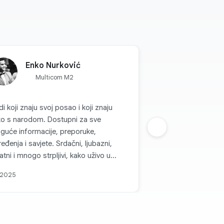
Enko Nurković
Multicom M2
di koji znaju svoj posao i koji znaju
ko s narodom. Dostupni za sve
guće informacije, preporuke,
Sljedeca grupa
eđenja i savjete. Srdačni, ljubazni,
jatni i mnogo strpljivi, kako uživo u
hovim radnjama tako i preko kanala
 2025
unikacije. Svaka topla preporuka za
ticom d.o.o. i sve pohvale za takvu
mu koja je na nivou i koja, može se
bodno reći, parira velikim firmama i