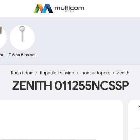
za
Tuš sa filterom
u
Kuća i dom
Kupatilo i slavine
Inox sudopere
Zenith
ZENITH 011255NCSSP