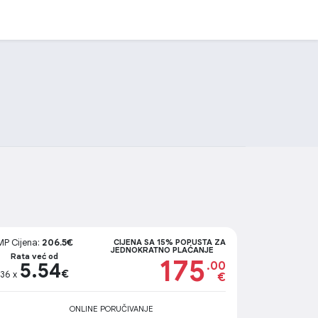
MP Cijena:
206.5€
CIJENA SA 15% POPUSTA ZA
JEDNOKRATNO PLAĆANJE
Rata već od
175
5.54
.00
€
36 x
€
ONLINE PORUČIVANJE