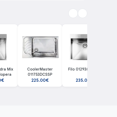
dra Mix
CoolerMaster
Filo 012938XCSSP
dopera
011753DCSSP
0€
225.00€
235.00€