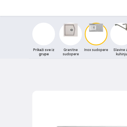
Prikaži sve iz
Granitne
Inox sudopere
Slavine 
grupe
sudopere
kuhinj