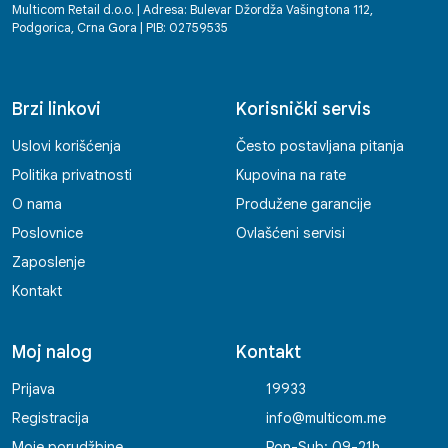
Multicom Retail d.o.o. | Adresa: Bulevar Džordža Vašingtona 112,
Podgorica, Crna Gora | PIB: 02759535
Brzi linkovi
Korisnički servis
Uslovi korišćenja
Često postavljana pitanja
Politika privatnosti
Kupovina na rate
O nama
Produžene garancije
Poslovnice
Ovlašćeni servisi
Zaposlenje
Kontakt
Moj nalog
Kontakt
Prijava
19933
Registracija
info@multicom.me
Moje porudžbine
Pon-Sub: 09-21h