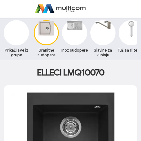
Prikaži sve iz
Granitne
Inox sudopere
Slavine za
Tuš sa filte
grupe
sudopere
kuhinju
ELLECI LMQ10070