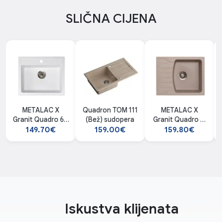
SLIČNA CIJENA
METALAC X
Quadron TOM 111
METALAC X
Granit Quadro 60
(Bež) sudopera
Granit Quadro M
fi 90
fi 90
149.70€
159.00€
159.80€
Iskustva klijenata