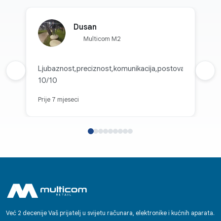
Dusan
Multicom M2
Ljubaznost,preciznost,komunikacija,postovanje
Prethodna recenzija
Sljed
10/10
Prije 7 mjeseci
Već 2 decenije Vaš prijatelj u svijetu računara, elektronike i kućnih aparata.