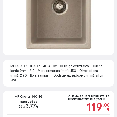
METALAC X QUADRO 40 400x500 Beige cetvrtasta - Dubina
korita (mm): 210 - Mera ormarića (mm): 450 - Otvor sifona
(mm): Ø90 - Boja: šampanj - Dodatak uz sudoperu (mm): sifon
Ø90
MP Cijena:
140.4€
CIJENA SA 15% POPUSTA ZA
JEDNOKRATNO PLAĆANJE
Rata već od
119
.00
3.77
€
36 x
€