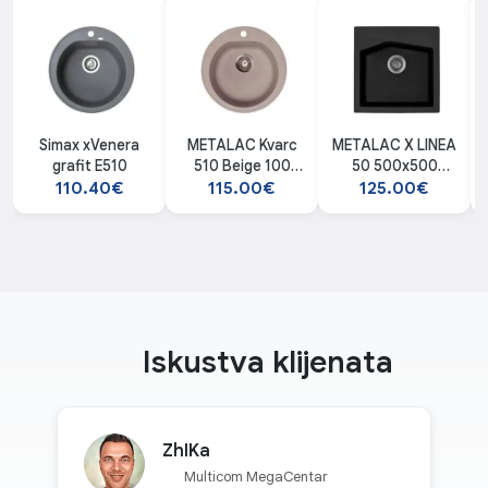
Simax xVenera
METALAC Kvarc
METALAC X LINEA
grafit E510
510 Beige 100
50 500x500
Venera
(Crna)
110.40€
115.00€
125.00€
Iskustva klijenata
ZhIKa
Multicom MegaCentar