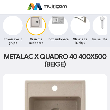
Prikaži sve iz
Granitne
Inox sudopere
Slavine za
Tuš sa filte
grupe
sudopere
kuhinju
METALAC X QUADRO 40 400X500
(BEIGE)