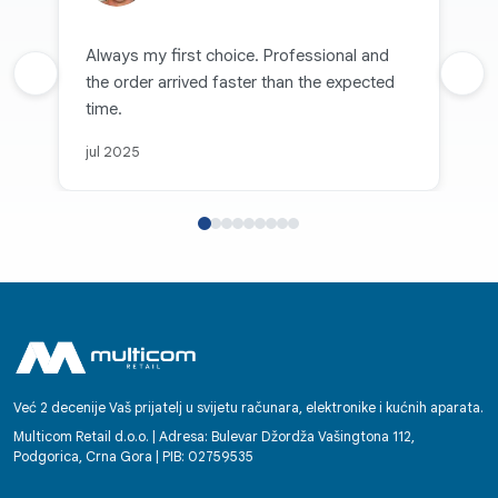
Always my first choice. Professional and
Prethodna recenzija
the order arrived faster than the expected
Sljed
time.
jul 2025
Već 2 decenije Vaš prijatelj u svijetu računara, elektronike i kućnih aparata.
Multicom Retail d.o.o. | Adresa: Bulevar Džordža Vašingtona 112,
Podgorica, Crna Gora | PIB: 02759535