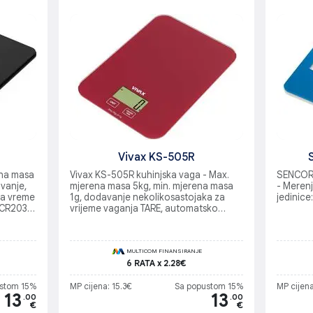
Vivax KS-505R
na masa
Vivax KS-505R kuhinjska vaga - Max.
SENCOR 
ivanje,
mjerena masa 5kg, min. mjerena masa
- Meren
za vreme
1g, dodavanje nekolikosastojaka za
jedinice:
X CR2032
vrijeme vaganja TARE, automatsko
iskljucivanje, materijal:staklo, baterija: 1
X CR2032, litijumska
MULTICOM FINANSIRANJE
6 RATA x 2.28€
stom 15%
MP cijena: 15.3€
Sa popustom 15%
MP cijena
13
13
.00
.00
€
€