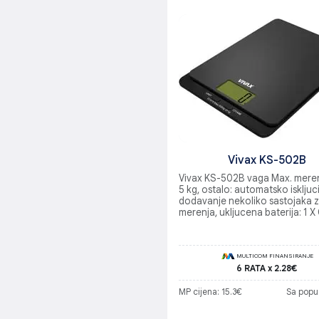
Vivax KS-502B
Vivax KS-502B vaga Max. mere
5 kg, ostalo: automatsko iskljuc
dodavanje nekoliko sastojaka 
merenja, ukljucena baterija: 1 
litijumska
MULTICOM FINANSIRANJE
6 RATA x 2.28€
MP cijena: 15.3€
Sa popu