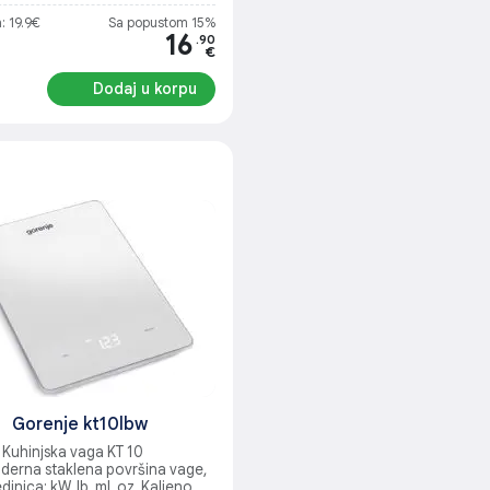
: 19.9€
Sa popustom 15%
16
.90
€
Dodaj u korpu
Gorenje kt10lbw
 Kuhinjska vaga KT 10
derna staklena površina vage,
dinica: kW, Ib, ml, oz, Kaljeno