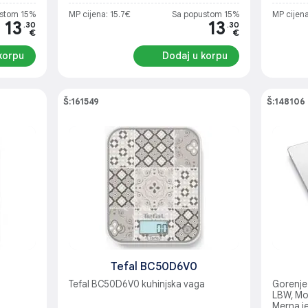
stom 15%
MP cijena: 15.7€
Sa popustom 15%
MP cijena
13
13
.30
.30
€
€
korpu
Dodaj u korpu
Š:161549
Š:148106
Tefal BC50D6V0
a
Tefal BC50D6V0 kuhinjska vaga
Gorenje
LBW, Mo
Merna je