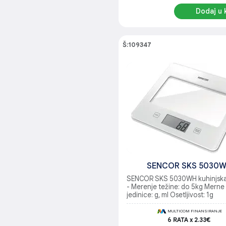
Dodaj u 
Š:109347
SENCOR SKS 5030
SENCOR SKS 5030WH kuhinjsk
- Merenje težine: do 5kg Merne
jedinice: g, ml Osetljivost: 1g
MULTICOM FINANSIRANJE
6 RATA x 2.33€