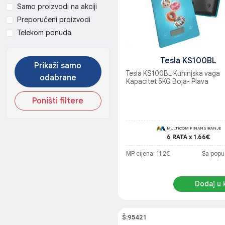
Samo proizvodi na akciji
Preporučeni proizvodi
Telekom ponuda
Tesla KS100BL
Prikaži samo
Tesla KS100BL Kuhinjska vaga
odabrane
Kapacitet 5KG Boja- Plava
Poništi filtere
MULTICOM FINANSIRANJE
6 RATA x 1.66€
MP cijena: 11.2€
Sa popu
Dodaj u 
Š:95421