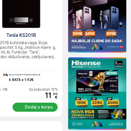
Tesla KS201B
201B kuhinjska vaga, Boja:
pacitet: 5 kg, Jedinice mjere: g,
, ml, lb, Funkcije: "Tare",
ko isključivanje, zaključavanje
a, indikator preopterećenja,
r slabe baterije, Napajanje: 2 X
rije, Dimenzije: 160 x 230 x 20
ina: 400 g
MULTICOM FINANSIRANJE
6 RATA x 1.92€
: 13€
Sa popustom 15%
11
.00
€
Dodaj u korpu