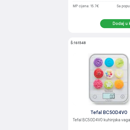
MP cijena: 15.7€
Sa popu
Dodaj u 
Š:161548
Tefal BC50D4V0
Tefal BC50D4V0 kuhinjska vag