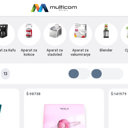
t za Kafu
Aparat za
Aparat za
Aparat za
Blender
C
kokice
sladoled
vakumiranje
:
13
Š:98738
Š:141979