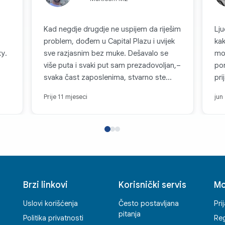
Kad negdje drugdje ne uspijem da riješim
Lju
problem, dođem u Capital Plazu i uvijek
ka
у.
sve razjasnim bez muke. Dešavalo se
mo
više puta i svaki put sam prezadovoljan,–
por
svaka čast zaposlenima, stvarno ste
pri
najbolji. Hvala još jednom!
nji
Prije 11 mjeseci
jun
kom
Mul
fir
slo
kor
ist
brz
Brzi linkovi
Korisnički servis
Mo
pov
pri
Uslovi korišćenja
Često postavljana
Pri
pod
pitanja
Politika privatnosti
Reg
pom