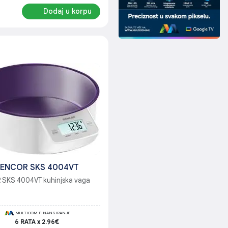
Dodaj u korpu
SENCOR SKS 4004VT
SKS 4004VT kuhinjska vaga
MULTICOM FINANSIRANJE
6 RATA x 2.96€