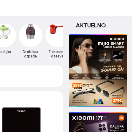
AKTUELNO
jediljka
Drobilica
Elektricna
Friteze
Kuhinjska vaga
K
otpada
dzezva