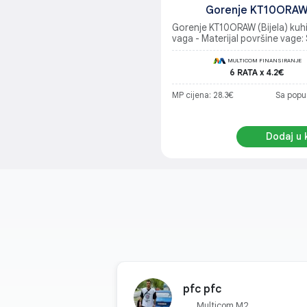
Gorenje KT10ORA
Gorenje KT10ORAW (Bijela) kuhi
vaga - Materijal površine vage:
MULTICOM FINANSIRANJE
6 RATA x 4.2€
MP cijena: 28.3€
Sa popu
Dodaj u 
pfc pfc
Multicom M2