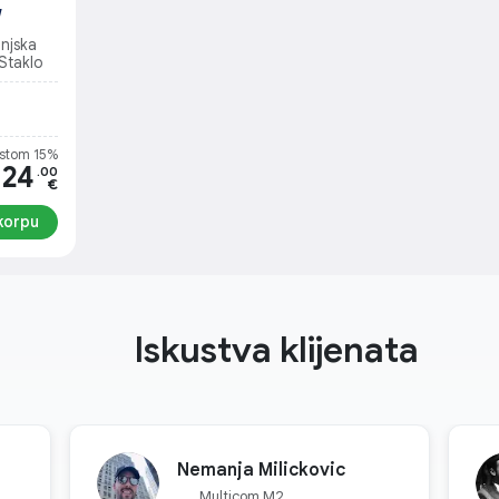
W
njska
 Staklo
stom 15%
24
.00
€
korpu
Iskustva klijenata
Nemanja Milickovic
Multicom M2