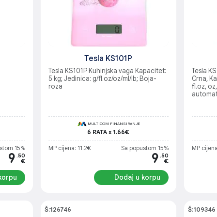
Tesla KS101P
Tesla KS101P Kuhinjska vaga Kapacitet:
Tesla KS
5 kg; Jedinica: g/fl.oz/oz/ml/lb; Boja-
Crna, Ka
roza
fl.oz, oz
automats
podatak
indikato
AAA bate
MULTICOM FINANSIRANJE
mm, Tež
6 RATA x 1.66€
stom 15%
MP cijena: 11.2€
Sa popustom 15%
MP cijena
9
9
.50
.50
€
€
korpu
Dodaj u korpu
Š:126746
Š:109346