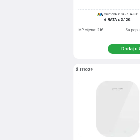
MULTICOM FINANSIRANJE
6 RATA x 3.12€
MP cijena: 21€
Sa popu
Dodaj u 
Š:111029