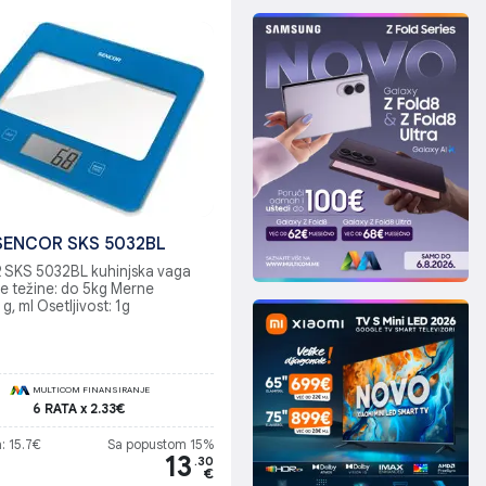
SENCOR SKS 5032BL
SKS 5032BL kuhinjska vaga
je težine: do 5kg Merne
 g, ml Osetljivost: 1g
MULTICOM FINANSIRANJE
6 RATA x 2.33€
: 15.7€
Sa popustom 15%
13
.30
€