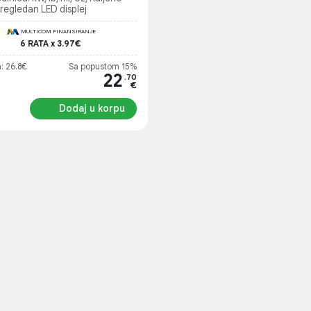
Pregledan LED displej
MULTICOM FINANSIRANJE
6 RATA x 3.97€
: 26.8€
Sa popustom 15%
22
.70
€
Dodaj u korpu