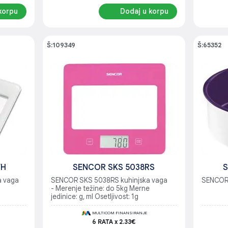
korpu
Dodaj u korpu
Š:109349
Š:65352
WH
SENCOR SKS 5038RS
a vaga
SENCOR SKS 5038RS kuhinjska vaga
SENCOR 
- Merenje težine: do 5kg Merne
jedinice: g, ml Osetljivost: 1g
MULTICOM FINANSIRANJE
6 RATA x 2.33€