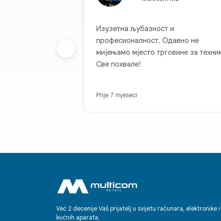
Изузетна љубазност и
професионалност. Одавно не
Prethodna grupa
мијењамо мјесто трговине за техник
Све похвале!
Prije 7 mjeseci
Već 2 decenije Vaš prijatelj u svijetu računara, elektronike i
kućnih aparata.