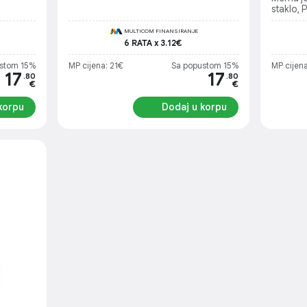
staklo, 
MULTICOM FINANSIRANJE
6 RATA x 3.12€
stom 15%
MP cijena: 21€
Sa popustom 15%
MP cijena
17
17
.80
.80
€
€
korpu
Dodaj u korpu