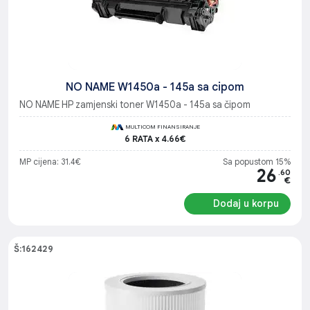
NO NAME W1450a - 145a sa cipom
NO NAME HP zamjenski toner W1450a - 145a sa čipom
MULTICOM FINANSIRANJE
6 RATA x 4.66€
MP cijena: 31.4€
Sa popustom 15%
26
.60
€
Dodaj u korpu
Š:162429