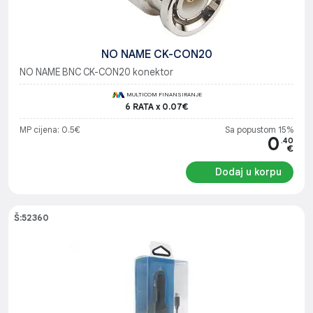
NO NAME CK-CON20
NO NAME BNC CK-CON20 konektor
MULTICOM FINANSIRANJE
6 RATA x 0.07€
MP cijena: 0.5€
Sa popustom 15%
0
.40
€
Dodaj u korpu
Š:52360