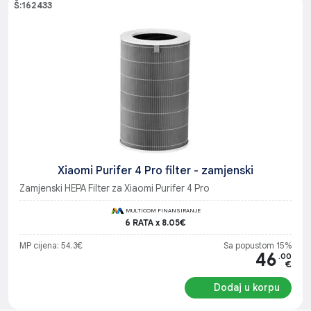
Š:162433
Xiaomi Purifer 4 Pro filter - zamjenski
Zamjenski HEPA Filter za Xiaomi Purifer 4 Pro
MULTICOM FINANSIRANJE
6 RATA x 8.05€
MP cijena: 54.3€
Sa popustom 15%
46
.00
€
Dodaj u korpu