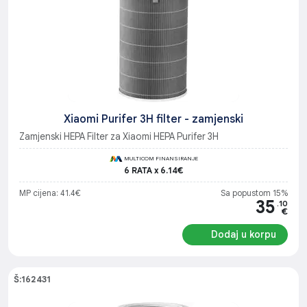
Xiaomi Purifer 3H filter - zamjenski
Zamjenski HEPA Filter za Xiaomi HEPA Purifer 3H
MULTICOM FINANSIRANJE
6 RATA x 6.14€
MP cijena: 41.4€
Sa popustom 15%
35
.10
€
Dodaj u korpu
Š:162431