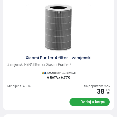
Xiaomi Purifer 4 filter - zamjenski
Zamjenski HEPA filter za Xiaomi Purifer 4
MULTICOM FINANSIRANJE
6 RATA x 6.77€
MP cijena: 45.7€
Sa popustom 15%
38
.70
€
Dodaj u korpu