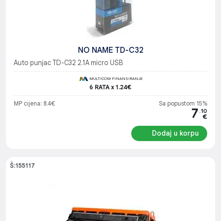
NO NAME TD-C32
Auto punjac TD-C32 2.1A micro USB
MULTICOM FINANSIRANJE
6 RATA x 1.24€
MP cijena: 8.4€
Sa popustom 15%
7
.10
€
Dodaj u korpu
Š:155117