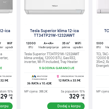
12-ica
Tesla Superior klima 12-ica
TC
TT34TP21W-1232IAWT
V
WiFi
12000
A++/A+
35 m²
WiFi
12000
ter
ugrađen
BTU
hlađenje/grijanje
pokriva
ugrađen
BTU
hl
ma
Tesla Superior TT34TP21W-1232IAWT
TCL TAC
erter,
klima uredjaj, 12000 BTU, Gas R32,
12000 B
inverter, Wi-FI included, Tray Heater
35m2, R
Energet
JE
5 GODINA GARANCIJE
(hlađenj
I TELEKOM
MULTICOM
CRNOGORSKI TELEKOM
FINANSIRANJE
 32.9€
12 RATA x 33.9€
36 RATA x 10.42€
stom 15%
MP cijena: 388.2€
Sa popustom 15%
MP cijena
329
329
.00
.00
€
€
korpu
Dodaj u korpu