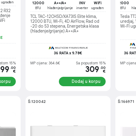
ugrađen
12000
A++/A+
INV
WiFi
12000
BTU
hlađenje/grijanje
inverter
ugrađen
BTU
hl
2 R32
ađenje
TCL TAC-12CHSD/XA73IS Elite klima,
Tesla T
iFi
12000 BTU, Wi-Fi, 4D AirFlow, Rad od
uredjaj,
-20 do 53 stepena, Energetska klasa
Wi-FI ug
(hlađenje/grijanje) A++/A+
JE
MULTICOM FINANSIRANJE
FIN
36 RATA x 9.78€
36 RAT
stom 15%
MP cijena: 364.6€
Sa popustom 15%
MP cijena
299
309
.00
.00
€
€
korpu
Dodaj u korpu
Š:120042
Š:166971