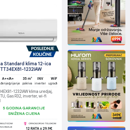
la Standard klima 12-ica
TT34EX81-1232IAW
A++/A+
35 m²
INV
WiFi
ađenje/grijanje
pokriva
inverter
ugrađen
34EX81-1232IAW klima uredjaj,
U, Gas R32, inverter, wi-fi
d
5 GODINA GARANCIJE
SNIŽENA CIJENA
MULTICOM
CRNOGORSKI TELEKOM
ANSIRANJE
12 RATA x 29.9€