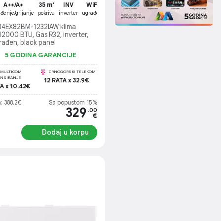
A++/A+
35 m²
INV
WiFi
ađenje/grijanje
pokriva
inverter
ugrađen
T34EX82BM-1232IAW klima
 12000 BTU, Gas R32, inverter,
rađen, black panel
5 GODINA GARANCIJE
MULTICOM
CRNOGORSKI TELEKOM
ANSIRANJE
12 RATA x 32.9€
A x 10.42€
: 388.2€
Sa popustom 15%
329
.00
€
Dodaj u korpu