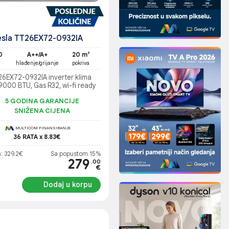
esla TT26EX72-0932IA
0
A++/A+
20 m²
hlađenje/grijanje
pokriva
26EX72-0932IA inverter klima
 9000 BTU, Gas R32, wi-fi ready
5 GODINA GARANCIJE
SNIŽENA CIJENA
MULTICOM FINANSIRANJE
36 RATA x 8.83€
: 329.2€
Sa popustom 15%
279
.00
€
Dodaj u korpu