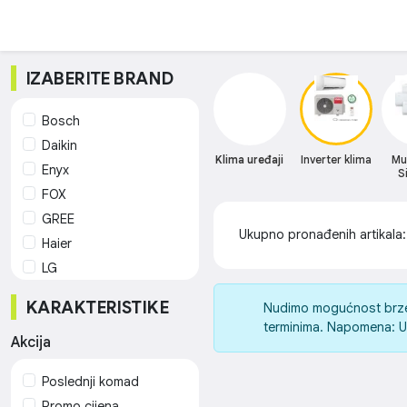
IZABERITE BRAND
Bosch
Daikin
Klima uređaji
Inverter klima
Mul
Enyx
S
FOX
GREE
Ukupno pronađenih artikala
Haier
LG
Samsung
KARAKTERISTIKE
Nudimo mogućnost brze i 
TCL
terminima. Napomena: Ug
Tesla
Akcija
Vivax
Poslednji komad
Xiaomi
Promo cijena