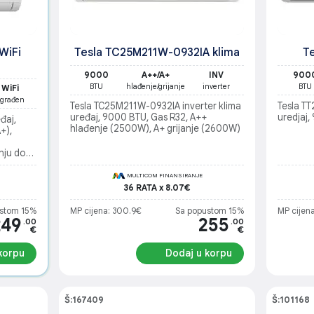
WiFi
Tesla TC25M211W-0932IA klima
T
9000
A++/A+
INV
900
BTU
hlađenje/grijanje
inverter
BTU
WiFi
građen
Tesla TC25M211W-0932IA inverter klima
Tesla TT
uređaj, 9000 BTU, Gas R32, A++
uredjaj,
đaj,
hlađenje (2500W), A+ grijanje (2600W)
+),
nju do
MULTICOM FINANSIRANJE
36 RATA x 8.07€
stom 15%
MP cijena: 300.9€
Sa popustom 15%
MP cijena
249
255
.00
.00
€
€
korpu
Dodaj u korpu
Š:167409
Š:101168