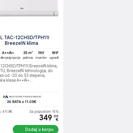
L TAC-12CHSD/TPH11I
BreezeIN klima
A++/A+
35 m²
INV
WiFi
ađenje/grijanje
pokriva
inverter
ugrađen
-12CHSD/TPH11I BreezeIN klima,
TU, BreezeIN tehnologija, do
ad od -20 do 53 stepena,
ska klasa A++/A+
e/grijanje), WiFi povezivanje
MULTICOM FINANSIRANJE
36 RATA x 11.05€
: 411.8€
Sa popustom 15%
349
.00
€
Dodaj u korpu