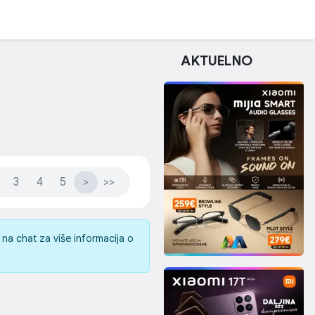
AKTUELNO
3
4
5
>
>>
na chat za više informacija o