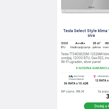
Tesla Select Style klima 
siva
12000
A++/A+
35 m²
IN
BTU
hlađenje/grijanje
pokriva
inver
Tesla TT34EX82SM-1232IAW kli
uredjaj, 12000 BTU, Gas R32, inv
Wi-FI ugrađen, silver panel
5 GODINA GARANCI
MULTICOM
CRNOGORSK
FINANSIRANJE
12 RATA x
36 RATA x 10.42€
MP cijena: 388.2€
Sa popu
Dodaj u 