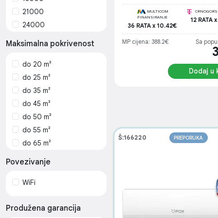
(hlađenje/grijanje)
21000
MULTICOM
CRNOGORSK
FINANSIRANJE
12 RATA x
24000
36 RATA x 10.42€
MP cijena: 388.2€
Sa popu
Maksimalna pokrivenost
do 20 m²
Dodaj u 
do 25 m²
do 35 m²
do 45 m²
do 50 m²
do 55 m²
Š:166220
PREPORUKA
do 65 m²
do 70 m²
Povezivanje
WiFi
Produžena garancija