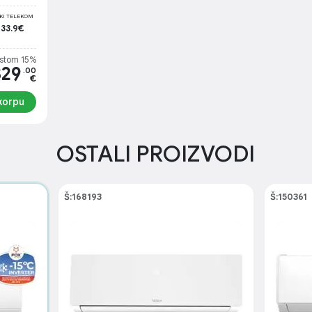
I TELEKOM
 33.9€
stom 15%
329
.00
€
korpu
OSTALI PROIZVODI
Š:168193
Š:150361