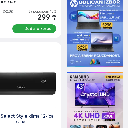
TA x 9.47€
: 352.8€
Sa popustom 15%
299
.00
€
Dodaj u korpu
 Select Style klima 12-ica
crna