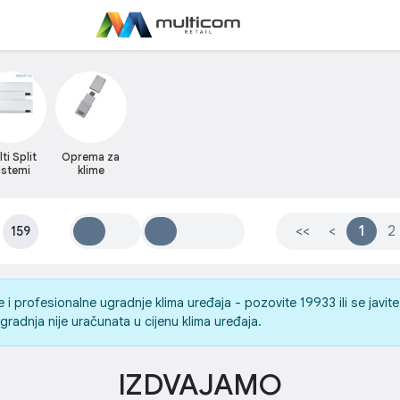
ti Split
Oprema za
istemi
klime
:
<<
<
1
2
159
profesionalne ugradnje klima uređaja - pozovite 19933 ili se javite 
radnja nije uračunata u cijenu klima uređaja.
IZDVAJAMO