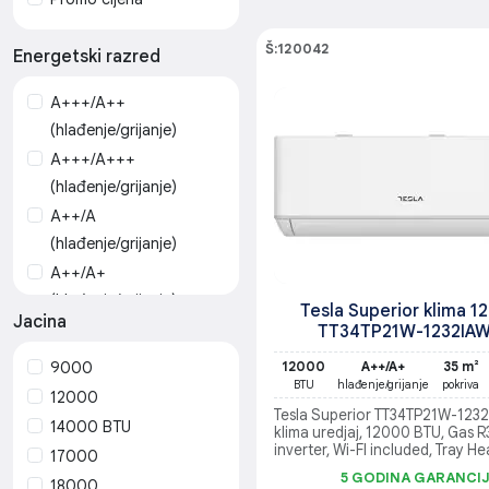
Š:120042
Energetski razred
A+++/A++
(hlađenje/grijanje)
A+++/A+++
(hlađenje/grijanje)
A++/A
(hlađenje/grijanje)
A++/A+
(hlađenje/grijanje)
Tesla Superior klima 12
Jacina
A++/A++
TT34TP21W-1232IA
(hlađenje/grijanje)
12000
A++/A+
35 m²
9000
A++/A+++
BTU
hlađenje/grijanje
pokriva
12000
(hlađenje/grijanje)
Tesla Superior TT34TP21W-123
14000 BTU
klima uredjaj, 12000 BTU, Gas R
A+/A (hlađenje/grijanje)
inverter, Wi-FI included, Tray He
17000
A+/A+
5 GODINA GARANCI
18000