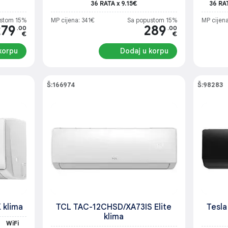
36 RATA x 9.15€
36 RA
stom 15%
MP cijena: 341€
Sa popustom 15%
MP cijena
279
289
.00
.00
€
€
korpu
Dodaj u korpu
Š:166974
Š:98283
 klima
TCL TAC-12CHSD/XA73IS Elite
Tesla
klima
WiFi