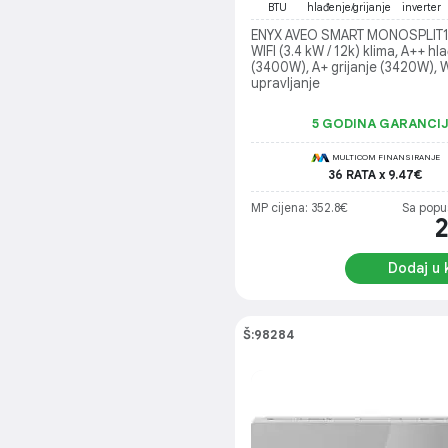
BTU
hlađenje/grijanje
inverter
ENYX AVEO SMART MONOSPLIT1
WIFI (3.4 kW / 12k) klima, A++ hl
(3400W), A+ grijanje (3420W), W
upravljanje
5 GODINA GARANCI
MULTICOM FINANSIRANJE
36 RATA x 9.47€
MP cijena: 352.8€
Sa popu
Dodaj u 
Š:98284