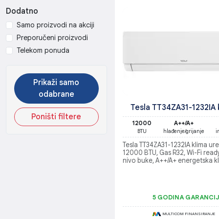
Dodatno
Samo proizvodi na akciji
Preporučeni proizvodi
Telekom ponuda
Prikaži samo
odabrane
Tesla TT34ZA31-1232IA 
Poništi filtere
12000
A++/A+
BTU
hlađenje/grijanje
i
Tesla TT34ZA31-1232IA klima ure
12000 BTU, Gas R32, Wi-Fi read
nivo buke, A++/A+ energetska k
5 GODINA GARANCI
MULTICOM FINANSIRANJE