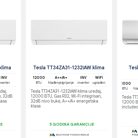
klima
Tesla TT34ZA31-1232IAW klima
Tes
INV
12000
A++/A+
INV
WiFi
nverter
BTU
hlađenje/grijanje
inverter
ugrađen
12000
BTU
hl
đaj,
Tesla TT34ZA31-1232IAW klima uređaj,
y, 32dB
12000 BTU, Gas R32, Wi-Fi integrisan,
Tesla TT
lasa
32dB nivo buke, A++/A+ energetska
12000 BT
klasa
include
JE
5 GODINA GARANCIJE
MULTICOM FINANSIRANJE
FIN