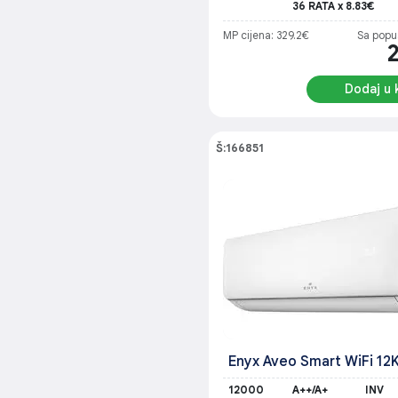
36 RATA x 8.83€
MP cijena: 329.2€
Sa popu
Dodaj u 
Š:166851
Enyx Aveo Smart WiFi 12K
12000
A++/A+
INV