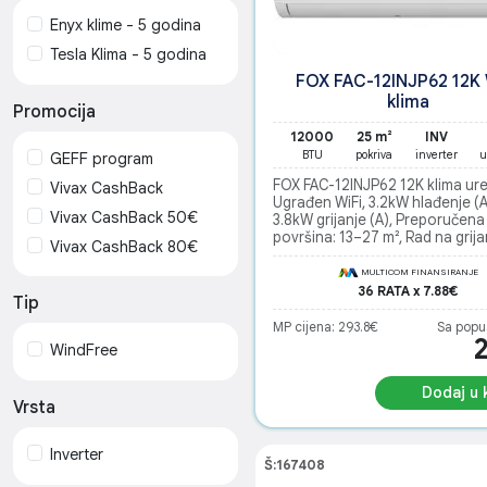
Enyx klime - 5 godina
Tesla Klima - 5 godina
FOX FAC-12INJP62 12K 
klima
Promocija
12000
25 m²
INV
BTU
pokriva
inverter
u
GEFF program
FOX FAC-12INJP62 12K klima ure
Vivax CashBack
Ugrađen WiFi, 3.2kW hlađenje (A
Vivax CashBack 50€
3.8kW grijanje (A), Preporučena
površina: 13–27 m², Rad na grija
Vivax CashBack 80€
-15°C
MULTICOM FINANSIRANJE
36 RATA x 7.88€
Tip
MP cijena: 293.8€
Sa popu
WindFree
Dodaj u 
Vrsta
Inverter
Š:167408