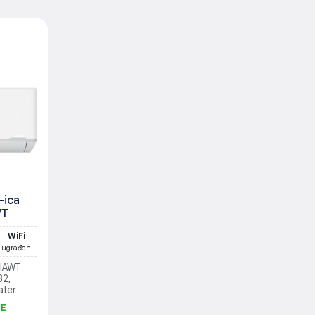
-ica
WT
WiFi
ugrađen
2IAWT
32,
ater
JE