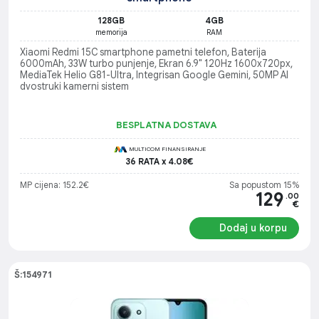
128GB
4GB
memorija
RAM
Xiaomi Redmi 15C smartphone pametni telefon, Baterija
6000mAh, 33W turbo punjenje, Ekran 6.9" 120Hz 1600x720px,
MediaTek Helio G81-Ultra, Integrisan Google Gemini, 50MP AI
dvostruki kamerni sistem
BESPLATNA DOSTAVA
MULTICOM FINANSIRANJE
36 RATA x 4.08€
MP cijena: 152.2€
Sa popustom 15%
129
.00
€
Dodaj u korpu
Š:154971