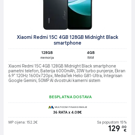
Xiaomi Redmi 15C 4GB 128GB Midnight Black
smartphone
128GB
4GB
memorija
RAM
Xiaomi Redmi 15C 4GB 128GB Midnight Black smartphone
pametni telefon, Baterija 6000mAh, 33W turbo punjenje, Ekran
6.9" 120Hz 1600x720px, MediaTek Helio G81-Ultra, Integrisan
Google Gemini, 50MP AI dvostruki kamerni sistem
BESPLATNA DOSTAVA
MULTICOM FINANSIRANJE
36 RATA x 4.08€
MP cijena: 152.2€
Sa popustom 15%
129
.00
€