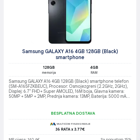
Samsung GALAXY A16 4GB 128GB (Black)
smartphone
128GB
4GB
memorija
RAM
Samsung GALAXY A16 4GB 128GB (Black) smartphone telefon
(SM-A165FZKBEUC), Procesor: Osmojezgreni (2.2GHz, 2GHz),
Displej: 6.7" FHD+ Super AMOLED, 16M boja, Glavna kamera:
50MP + 5MP + 2MP, Prednja kamera: 13MP, Baterija: 5000 mAh,
USB: Tip-C, Bluetooth 5.3, NFC, Težina: 200 g, Dimenzije: 164.4
x 77.9 x 7.9 mm
BESPLATNA DOSTAVA
MULTICOM FINANSIRANJE
36 RATA x 3.77€
MP cijena: 140.4€
Sa popustom 15%