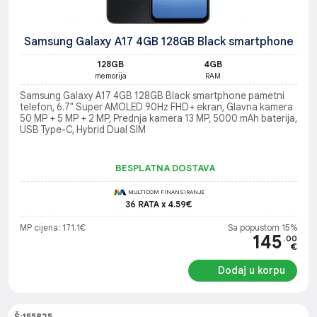
Samsung Galaxy A17 4GB 128GB Black smartphone
128GB
4GB
memorija
RAM
Samsung Galaxy A17 4GB 128GB Black smartphone pametni
telefon, 6.7" Super AMOLED 90Hz FHD+ ekran, Glavna kamera
50 MP + 5 MP + 2 MP, Prednja kamera 13 MP, 5000 mAh baterija,
USB Type-C, Hybrid Dual SIM
BESPLATNA DOSTAVA
MULTICOM FINANSIRANJE
36 RATA x 4.59€
MP cijena: 171.1€
Sa popustom 15%
145
.00
€
Dodaj u korpu
Š:155825