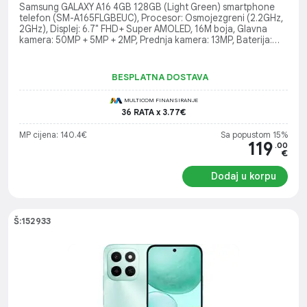
Samsung GALAXY A16 4GB 128GB (Light Green) smartphone
telefon (SM-A165FLGBEUC), Procesor: Osmojezgreni (2.2GHz,
2GHz), Displej: 6.7" FHD+ Super AMOLED, 16M boja, Glavna
kamera: 50MP + 5MP + 2MP, Prednja kamera: 13MP, Baterija:
5000 mAh, USB: Tip-C, Bluetooth 5.3, NFC, Težina: 200 g,
Dimenzije: 164.4 x 77.9 x 7.9 mm
BESPLATNA DOSTAVA
MULTICOM FINANSIRANJE
36 RATA x 3.77€
MP cijena: 140.4€
Sa popustom 15%
119
.00
€
Dodaj u korpu
Š:152933