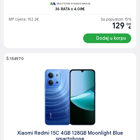
MULTICOM FINANSIRANJE
36 RATA x 4.08€
MP cijena: 152.2€
Sa popustom 15%
129
.00
€
Dodaj u korpu
Š:154970
Xiaomi Redmi 15C 4GB 128GB Moonlight Blue
smartphone