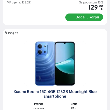
MP cijena: 152.2€
Sa popustom 15%
129
.00
€
Dodaj u korpu
Š:155983
Xiaomi Redmi 15C 4GB 128GB Moonlight Blue
smartphone
128GB
4GB
memorija
RAM