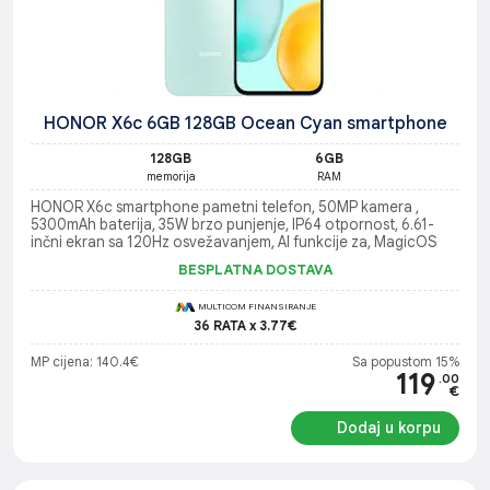
HONOR X6c 6GB 128GB Ocean Cyan smartphone
128GB
6GB
memorija
RAM
HONOR X6c smartphone pametni telefon, 50MP kamera ,
5300mAh baterija, 35W brzo punjenje, IP64 otpornost, 6.61-
inčni ekran sa 120Hz osvežavanjem, AI funkcije za, MagicOS
BESPLATNA DOSTAVA
MULTICOM FINANSIRANJE
36 RATA x 3.77€
MP cijena: 140.4€
Sa popustom 15%
119
.00
€
Dodaj u korpu