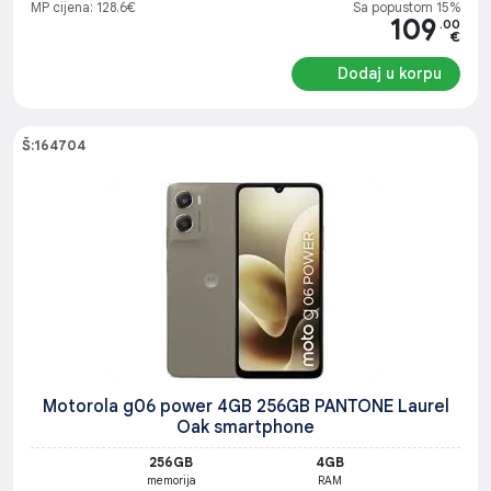
MP cijena: 128.6€
Sa popustom 15%
109
.00
€
Dodaj u korpu
Š:164704
Motorola g06 power 4GB 256GB PANTONE Laurel
Oak smartphone
256GB
4GB
memorija
RAM