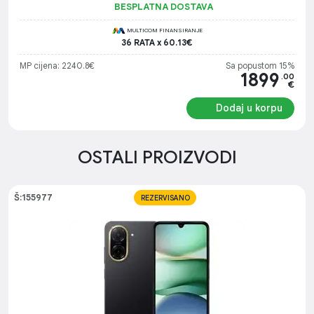
BESPLATNA DOSTAVA
MULTICOM FINANSIRANJE
36 RATA x 60.13€
MP cijena: 2240.8€
Sa popustom 15%
1899
.00
€
Dodaj u korpu
OSTALI PROIZVODI
Š:155977
REZERVISANO