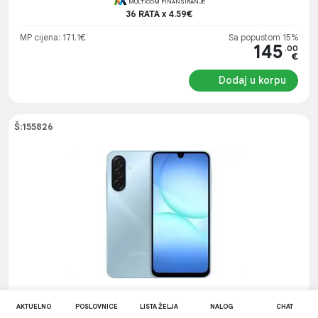
MULTICOM FINANSIRANJE
36 RATA x 4.59€
MP cijena: 171.1€
Sa popustom 15%
145
.00
€
Dodaj u korpu
Š:155826
Samsung Galaxy A17 4GB 128GB Light Blue
AKTUELNO
POSLOVNICE
smartphone
LISTA ŽELJA
NALOG
CHAT