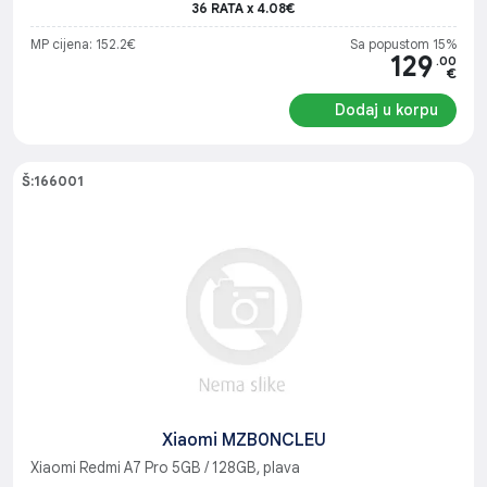
36 RATA x 4.08€
MP cijena: 152.2€
Sa popustom 15%
129
.00
€
Dodaj u korpu
Š:166001
Xiaomi MZB0NCLEU
Xiaomi Redmi A7 Pro 5GB / 128GB, plava