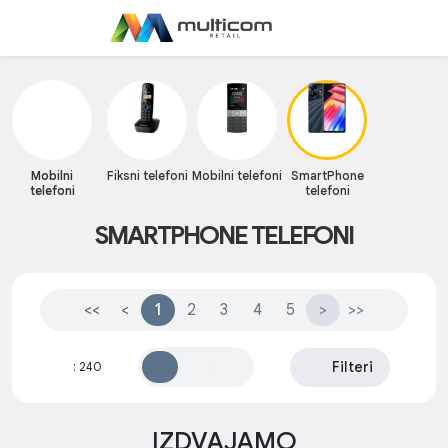
Mobilni
Fiksni telefoni
Mobilni telefoni
SmartPhone
telefoni
telefoni
SMARTPHONE TELEFONI
<<
<
1
2
3
4
5
>
>>
Filteri
:
240
IZDVAJAMO