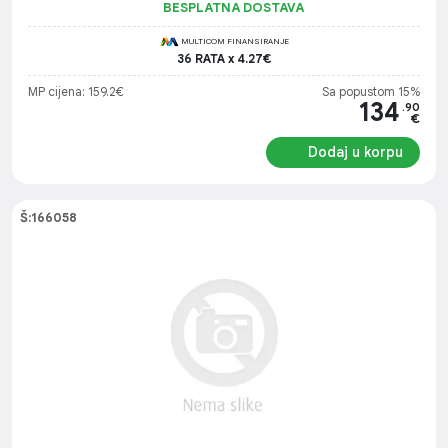
BESPLATNA DOSTAVA
MULTICOM FINANSIRANJE
36 RATA x 4.27€
MP cijena: 159.2€
Sa popustom 15%
134
.90
€
Dodaj u korpu
Š:166058