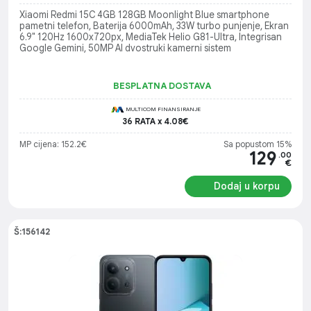
Xiaomi Redmi 15C 4GB 128GB Moonlight Blue smartphone
pametni telefon, Baterija 6000mAh, 33W turbo punjenje, Ekran
6.9" 120Hz 1600x720px, MediaTek Helio G81-Ultra, Integrisan
Google Gemini, 50MP AI dvostruki kamerni sistem
BESPLATNA DOSTAVA
MULTICOM FINANSIRANJE
36 RATA x 4.08€
MP cijena: 152.2€
Sa popustom 15%
129
.00
€
Dodaj u korpu
Š:156142