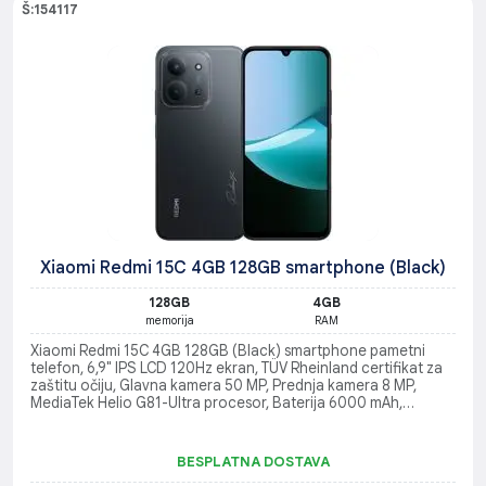
Š:154117
Xiaomi Redmi 15C 4GB 128GB smartphone (Black)
128GB
4GB
memorija
RAM
Xiaomi Redmi 15C 4GB 128GB (Black) smartphone pametni
telefon, 6,9" IPS LCD 120Hz ekran, TÜV Rheinland certifikat za
zaštitu očiju, Glavna kamera 50 MP, Prednja kamera 8 MP,
MediaTek Helio G81-Ultra procesor, Baterija 6000 mAh,
Podrška za 33 W brzo punjenje
BESPLATNA DOSTAVA